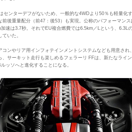
ムはセンターデフがないため、一般的な4WDより50％も軽量化
前後重量配分（前47：後53）も実現。公称のパフォーマンスは
／h加速は3.7秒。それでEU複合燃費では6.5km／Lという、6.3
していた。
アコンやリア用インフォテインメントシステムなども用意され
ら、サーキット走行も楽しめるフェラーリ FFは、新たなライ
C4ルッソへと進化することになる。