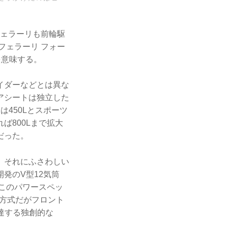
フェラーリも前輪駆
フェラーリ フォー
）を意味する。
イダーなどとは異な
アシートは独立した
450Lとスポーツ
ば800Lまで拡大
だった。
、それにふさわしい
発のV型12気筒
生。このパワースペッ
方式だがフロント
達する独創的な