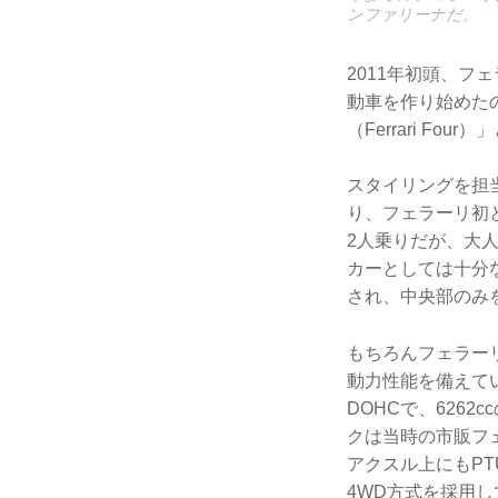
ンファリーナだ。
2011年初頭、
動車を作り始めた
（Ferrari F
スタイリングを担
り、フェラーリ初
2人乗りだが、大
カーとしては十分
され、中央部のみ
もちろんフェラー
動力性能を備えて
DOHCで、626
クは当時の市販フ
アクスル上にもP
4WD方式を採用し