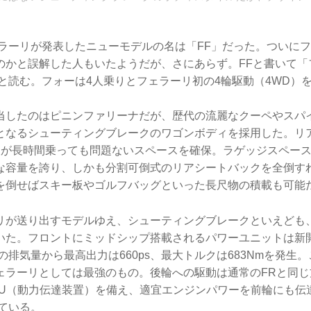
フェラーリが発表したニューモデルの名は「FF」だった。ついに
のかと誤解した人もいたようだが、さにあらず。FFと書いて「
our）」と読む。フォーは4人乗りとフェラーリ初の4輪駆動（4WD
当したのはピニンファリーナだが、歴代の流麗なクーペやスパ
となるシューティングブレークのワゴンボディを採用した。リ
人が長時間乗っても問題ないスペースを確保。ラゲッジスペースは
な容量を誇り、しかも分割可倒式のリアシートバックを全倒すれ
を倒せばスキー板やゴルフバッグといった長尺物の積載も可能
リが送り出すモデルゆえ、シューティングブレークといえども
いた。フロントにミッドシップ搭載されるパワーユニットは新開
2ccの排気量から最高出力は660ps、最大トルクは683Nmを発
ェラーリとしては最強のもの。後輪への駆動は通常のFRと同じ
TU（動力伝達装置）を備え、適宜エンジンパワーを前輪にも伝
ている。