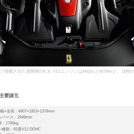
搭載された新開発の6.3L V12エンジンは660psと683Nmと、当
 主要諸元
幅×全高：4907×1953×1379mm
ベース：2949mm
：1790kg
種類：65度V12 DOHC