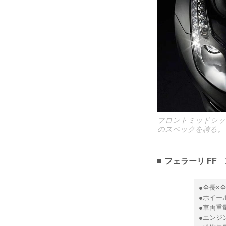
フロントミッドシップ
のスペックを誇る。
フェラーリ FF
●全長×全
●ホイール
●車両重量
●エンジン