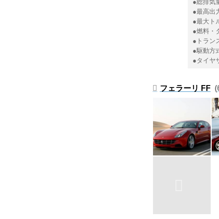
●総排気量
●最高出力：
●最大トル
●燃料・
●トラン
●駆動方
●タイヤサ
フェラーリ FF