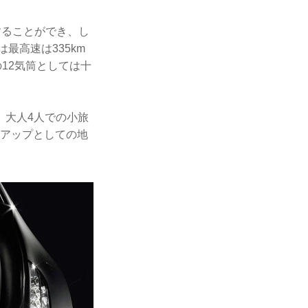
することができ、し
最高速は335km
Lの12気筒としては十
、大人4人での小旅
ンアップとしての地