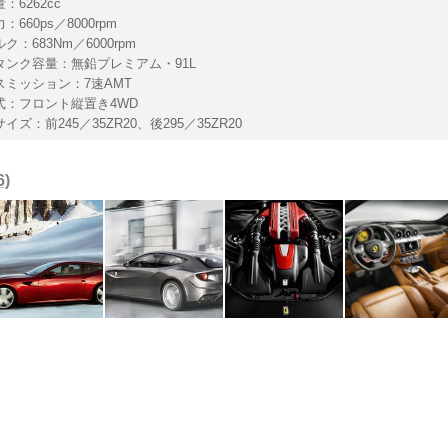
：6262cc
660ps／8000rpm
ク：683Nm／6000rpm
タンク容量：無鉛プレミアム・91L
スミッション：7速AMT
式：フロント縦置き4WD
イズ：前245／35ZR20、後295／35ZR20
6