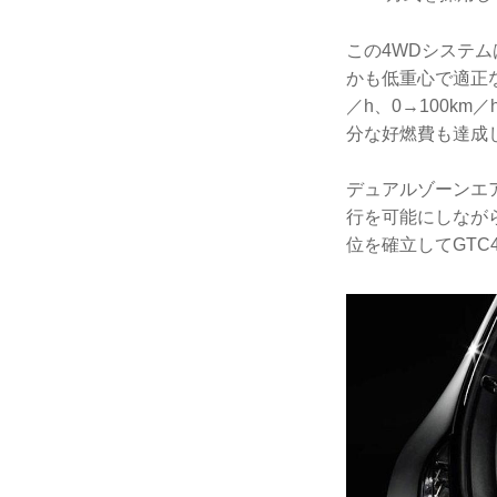
この4WDシステ
かも低重心で適正な
／h、0→100km
分な好燃費も達成
デュアルゾーンエ
行を可能にしなが
位を確立してGT