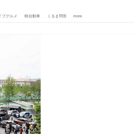
イブグルメ
軽自動車
くるま問答
more