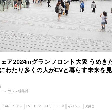
sフェア2024inグランフロント大阪 うめ
間にわたり多くの人がEVと暮らす未来を
9
ターマガジン編集部
CAR
SDGs
EV
BEV
HEV
FCEV
イベント
試乗会