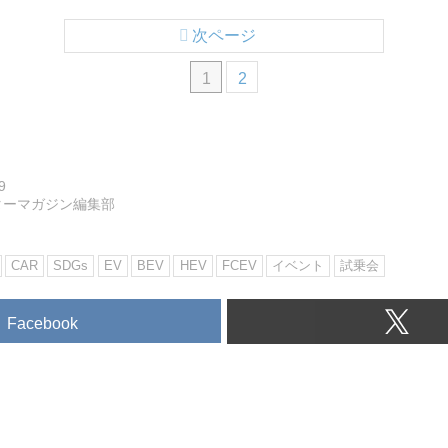
次ページ
1
2
9
ターマガジン編集部
CAR
SDGs
EV
BEV
HEV
FCEV
イベント
試乗会
Facebook