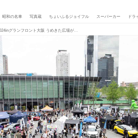
昭和の名車
写真蔵
ちょいふるジョイフル
スーパーカー
ドラ
EV&SDGsフェア2024inグランフロント大阪 うめきた広場が無事閉幕。2日間にわたり多くの人がEVと暮らす未来を見た。