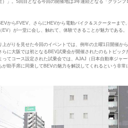
社）」。5回目となる今回の開催地は3年連続となる「グランフ
EVからFVEV、さらにHEVから電動バイク＆スクーターまで
（EV）が一堂に会し、触れて、体験できることが魅力である。
り上がりを見せた今回のイベントでは、例年の土曜1日開催から
さらに大阪では初となるBEV試乗会が開催されたのもトピック
よってコース設定された試乗会では、AJAJ（日本自動車ジャ
ちが助手席に同乗してBEVの魅力を解説してくれるという非常