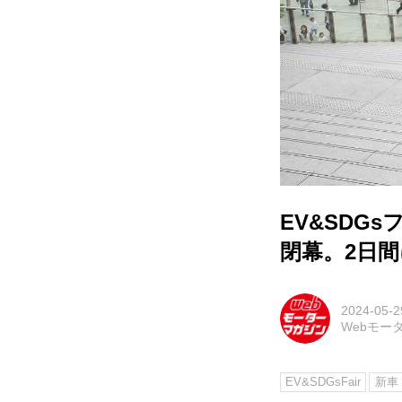
EV&SDG
閉幕。2日
2024-05-2
Webモー
EV&SDGsFair
新車