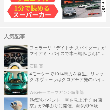
人気記事
フェラーリ「デイトナ スパイダー」が
マイアミ・バイスで木っ端みじんにな
った後「テスタロッサ」に化けた理由
石橋 寛
4モーターで1914馬力を発生。リマッ
ク ネヴェーラはクロアチア発のハイパ
ーBEV【スーパーカークロニクル・完
全版／115】
Webモーターマガジン編集部
熱気球イベント「空を見上げて IN 東
京」が2年ぶりに開催。熱気球体験搭