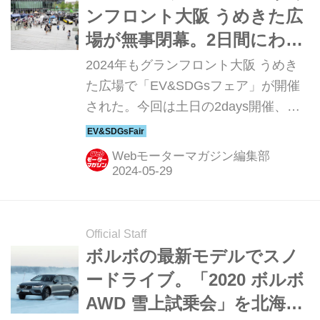
ンフロント大阪 うめきた広
場が無事閉幕。2日間にわた
り多くの人がEVと暮らす未
2024年もグランフロント大阪 うめき
来を見た。
た広場で「EV&SDGsフェア」が開催
された。今回は土日の2days開催、さ
らに試乗会も実施するなど、時勢に合
わせてパワーアップを続けている。国
Webモーターマガジン編集部
内外の最新電気自動車が一堂に集結し
た、モーターマガジン社主催のイベン
ト。ここではそのレポートを詳しくお
届けしよう。
Official Staff
ボルボの最新モデルでスノ
ードライブ。「2020 ボルボ
AWD 雪上試乗会」を北海道