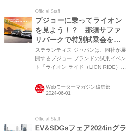
Experience at Fuji International
Speedway」です。限界性能を極めた
Official Staff
その走りは、果たしてどんな「世界」
プジョーに乗ってライオン
を体験させてくれるのでしょうか。 こ
を見よう！？ 那須サファ
のクルマの「本性」を知ることができ
リパークで特別試乗会を実
るのは、やはりサーキット デザインは
施
ステランティス ジャパンは、同社が展
もとよりエアロダイナミクス、アーキ
開するプジョー ブランドの試乗イベン
テクチャ、シャシワークに至るまで、
ト「ライオン ライド（LION RIDE）特
レヴエルトは「かつ...
別試乗会＠那須サファリパーク」を
2024年6月8日（土）～9日（日）に実
Webモーターマガジン編集部
施する。
Official Staff
EV&SDGsフェア2024inグラ