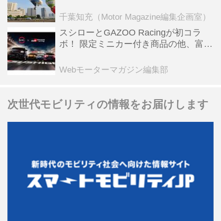
乗会や模型飛行機づくり教室などのコ
ンテンツも
千葉知充（Motor Magazine編集企画室）
スシローとGAZOO Racingが初コラ
ボ！ 限定ミニカー付き商品の他、富士
スピードウェイのイベント体験があた
る抽選企画などを展開
Webモーターマガジン編集部
次世代モビリティの情報をお届けします