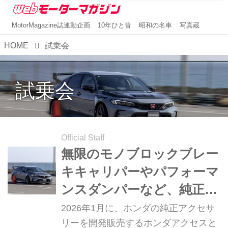
MotorMagazine誌連動企画
10年ひと昔
昭和の名車
写真蔵
HOME
試乗会
試乗会
Official Staff
無限のモノブロックブレー
キキャリパーやパフォーマ
ンスダンパーなど、純正ア
クセサリー車を比較試乗。
2026年1月に、ホンダの純正アクセサ
SUPER‐ONE無限プロトも
リーを開発販売するホンダアクセスと