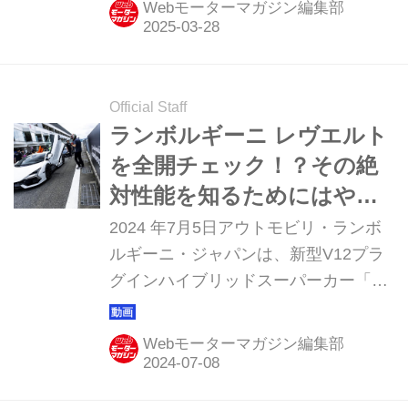
Webモーターマガジン編集部
458kmと公表した。 5ナンバーサイズ
EVで最長の航続距離を実現 インスタ
ーは、HMJが日本で発売する4車種目
の電気自動車だ。広く快適な室内空間
Official Staff
や多彩なシートアレンジ、⻑距離航続
ランボルギーニ レヴエルト
性能などが特徴のスモールEVとして、
を全開チェック！？その絶
従来のスモールカーの枠を超え、新し
対性能を知るためにはやっ
い価値を提案する1台としている。
ぱり、富士スピードウェイ
2024 年7月5日アウトモビリ・ランボ
2025年4月10日より発売を開始し、デ
を「攻める」しかないでし
ルギーニ・ジャパンは、新型V12プラ
リバリーは同年5月ごろからを予定し
グインハイブリッドスーパーカー「レ
ょ【全開動画（公式版）あ
ている。同年3⽉26⽇付けで、国⼟交
ヴエルト」の試乗会を、富士スピード
り】
通省より型式...
ウェイで開催したことを明らかにしま
Webモーターマガジン編集部
した。アジアでは初となる
「Lamborghini Revuelto Dynamic