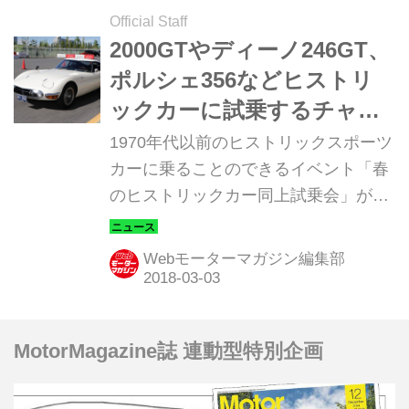
Official Staff
2000GTやディーノ246GT、
ポルシェ356などヒストリ
ックカーに試乗するチャン
ス。3月10・11日にメガウェ
1970年代以前のヒストリックスポーツ
ブでイベント開催
カーに乗ることのできるイベント「春
のヒストリックカー同上試乗会」が、
2018年3月10・11日の2日間、東京お
台場にあるトヨタ自動車の複合施設メ
Webモーターマガジン編集部
ガウェブで開催される。
MotorMagazine誌 連動型特別企画