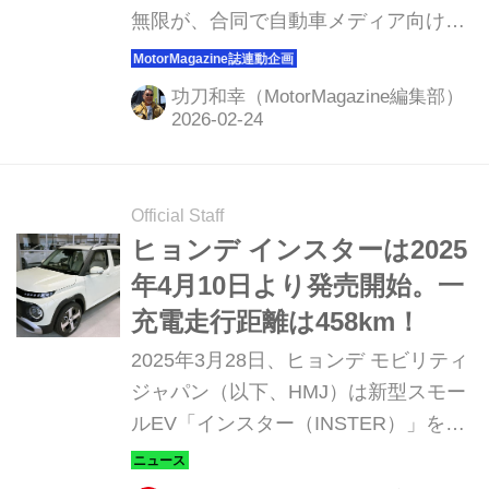
無限が、合同で自動車メディア向けの
登場
試乗＆展示会を開催。当日は発売間も
ない新型車両も含めて19台もの車両が
功刀和幸（MotorMagazine編集部）
集められた盛りだくさんのイベントと
なっていた。試乗は一般公道とコース
内の2種類があり、コース内ではアイ
テム装着の効果をじっくり確かめられ
Official Staff
る場としてしっかり活用させていただ
ヒョンデ インスターは2025
いた。
年4月10日より発売開始。一
充電走行距離は458km！
2025年3月28日、ヒョンデ モビリティ
ジャパン（以下、HMJ）は新型スモー
ルEV「インスター（INSTER）」を同
年4月10日より発売開始と発表。また
WLTCモードの一充電走行距離は