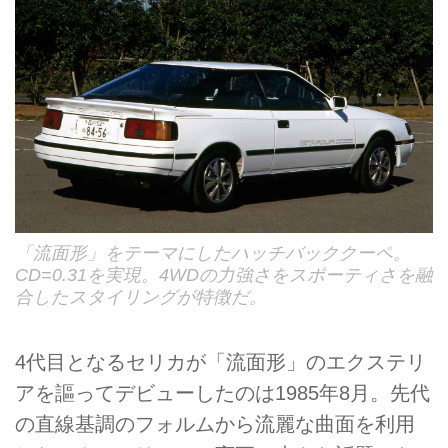
「流面形」をテーマにしたハッチバッククーペ。
CD=0.31を実現。4WDの力強さをスポーティさを融
合したスタイリングが特徴だ。
4代目となるセリカが「流面形」のエクステリ
アを謳ってデビューしたのは1985年8月。先代
の直線基調のフォルムから流麗な曲面を利用