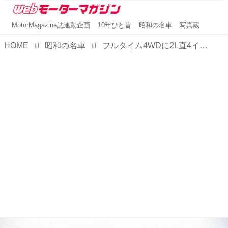
MotorMagazine誌連動企画
10年ひと昔
昭和の名車
写真蔵
HOME
昭和の名車
フルタイム4WDに2L直4インタークーラーターボを装着。圧倒的高性能、セリカファンを納得させた！【GTmemories13 ST165／185セリカGT-FOURダイジェスト（1）】