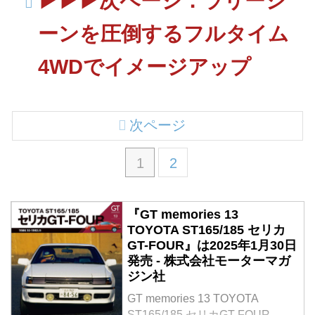
▶▶▶次ページ：ラリーシ
ーンを圧倒するフルタイム
4WDでイメージアップ
次ページ
1
2
『GT memories 13
TOYOTA ST165/185 セリカ
GT-FOUR』は2025年1月30日
発売 - 株式会社モーターマガ
ジン社
GT memories 13 TOYOTA
ST165/185 セリカGT-FOUR