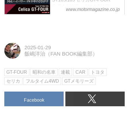
定価 1,980円（本体 1,800円）
www.motormagazine.co.jp
各グレードのインプレッションか
ら主力グレードのエクステリア、
インテリア、パワーユニット、ド
ライブトレーン&サスペンション
などの詳細な部分まで、貴重な写
真とともに詳細な解説を付け加え
2025-01-29
た資料性の高い保存本の第十三
飯嶋洋治（FAN BOOK編集部）
弾。
巻末には歴代セリカGT-FOURの
GT-FOUR
昭和の名車
連載
CAR
トヨタ
カタログを抜粋して掲載していま
す。
セリカ
フルタイム4WD
GTメモリーズ
試し読み
＜内容紹介＞
本書は、1986年に登場した
Facebook
ST165 セリカ GT-FO...