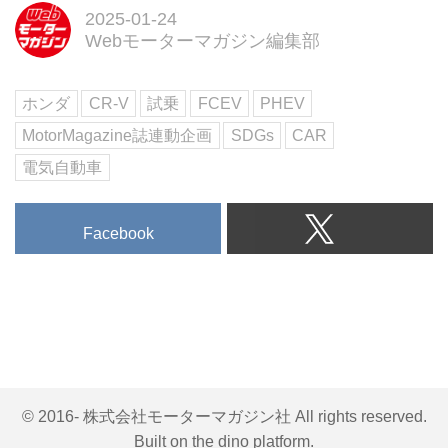
独自のメリットを実感させてくれ
2025-01-24
ました。新しい時代を創造する
Webモーターマガジン編集部
「E-Life Generator」はなるほ
ど、とっても「元気」一杯！で
ホンダ
CR-V
試乗
FCEV
PHEV
す。（文：神原 久Webモーター
マガジン編集部／写真：永元秀
MotorMagazine誌連動企画
SDGs
CAR
和）
電気自動車
Facebook
© 2016- 株式会社モーターマガジン社 All rights reserved.
Built on
the dino platform
.