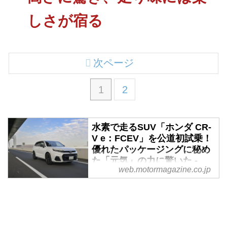
しさが宿る
次ページ
1
2
水素で走るSUV「ホンダ CR-
V e：FCEV」を公道初試乗！
優れたパッケージングに秘め
た「元気」の力に驚いた -
web.motormagazine.co.jp
Webモーターマガジン
2024年7月19日から、70台限定で
日本市場復活を果たしたCR-Vに
公道初試乗。水素で走るSUVは、
パッケージングや乗り味の面で、