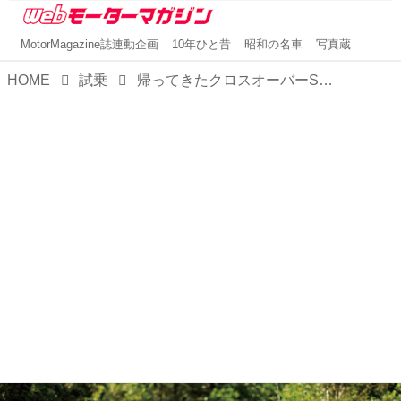
MotorMagazine誌連動企画
10年ひと昔
昭和の名車
写真蔵
HOME
試乗
帰ってきたクロスオーバーSUVの名門に乗ったら、水素で走るクルマの明るい未来が見えてきた【ホンダ CR-V e：FCEV 試乗】