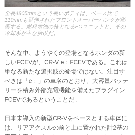
全長4805mmという長いボディは、ベース比で
110mmも延伸されたフロントオーバーハングが影
響する。燃料電池の核となるFCユニットと、その
冷却系が主な所以だ。
そんな中、ようやくの登場となるホンダの新
しいFCEVが、CR-V e：FCEVである。これは
単なる新たな選択肢の登場ではない。注目す
べきは「e：」の車名のとおり、大容量バッテ
リーを積み外部充電機能を備えたプラグイン
FCEVであるということだ。
日本未導入の新型CR-Vをベースとする車体に
は、リアアクスルの前と上に置かれた計2基の