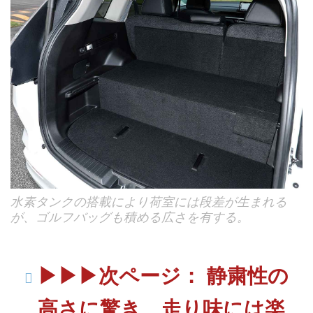
水素タンクの搭載により荷室には段差が生まれる
が、ゴルフバッグも積める広さを有する。
▶▶▶次ページ： 静粛性の
高さに驚き、走り味には楽