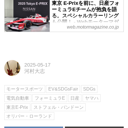
東京 E-Prixを前に、日産フォ
ーミュラEチームが抱負を語
る。スペシャルカラーリング
も公開！ - Webモーターマガ
web.motormagazine.co.jp
ジン
2025年5月14日、日産自動車（以
下、日産）のフォーミュラEチー
ムは、同年5月17・18日に開催さ
れる東京 E-Prixを前にメディアに
向けて記者会見を行い、抱負を語
2025-05-17
った。
河村大志
モータースポーツ
EV&SDGsFair
SDGs
電気自動車
フォーミュラE
日産
ヤマハ
東京E-Prix
ストフェル・バンドーン
オリバー・ローランド