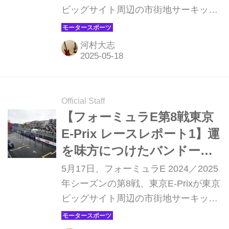
ビッグサイト周辺の市街地サーキット
で開催された。前日に行われた第8戦
は雨量の多いなか行われ、ギャンブル
河村大志
を成功させたストフェル・バンドーン
が優勝。マセラティは昨年に続き東京
E-Prixで連覇となった。
Official Staff
【フォーミュラE第8戦東京
E-Prix レースレポート1】運
を味方につけたバンドーン
が優勝 マセラティは東京E-
5月17日、フォーミュラE 2024／2025
Prix連覇達成
年シーズンの第8戦、東京E-Prixが東京
ビッグサイト周辺の市街地サーキット
で開催された。昨年のワンデイ開催か
ら2日間で2大会が行われる今年の東京