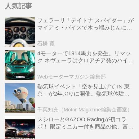
人気記事
フェラーリ「デイトナ スパイダー」が
マイアミ・バイスで木っ端みじんにな
った後「テスタロッサ」に化けた理由
石橋 寛
4モーターで1914馬力を発生。リマッ
ク ネヴェーラはクロアチア発のハイパ
ーBEV【スーパーカークロニクル・完
全版／115】
Webモーターマガジン編集部
熱気球イベント「空を見上げて IN 東
京」が2年ぶりに開催。熱気球体験搭
乗会や模型飛行機づくり教室などのコ
ンテンツも
千葉知充（Motor Magazine編集企画室）
スシローとGAZOO Racingが初コラ
ボ！ 限定ミニカー付き商品の他、富士
スピードウェイのイベント体験があた