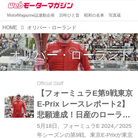
MotorMagazine誌連動企画
10年ひと昔
昭和の名車
写真蔵
HOME
オリバー・ローランド
オリバー・ローランド
Official Staff
【フォーミュラE第9戦東京
E-Prix レースレポート2】
悲願達成！日産のローラン
ドが東京E-Prix初優勝
5月18日、フォーミュラE 2024／2025
年シーズンの第9戦、東京E-Prixが東京