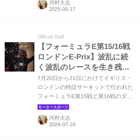
河村大志
E-Prix。規模も大きくなり帰ってきた
フォーミュラEはヘビーウェットでの
レースとなった。
Official Staff
【フォーミュラE第15/16戦
ロンドンE-Prix】波乱に続
く波乱のレースを生き残っ
たパスカル・ウェーレイン
7月20日から21日にかけてイギリス・
がチャンピオン獲得！
ロンドンの特設サーキットで行われた
フォーミュラE第15戦と第16戦のダブ
ルヘッダー。今シーズンのチャンピオ
ンが決まる大会だが、2レースとも波
河村大志
乱が続く展開に。そして最後にチャン
ピオンの称号を手に入れたのはパスカ