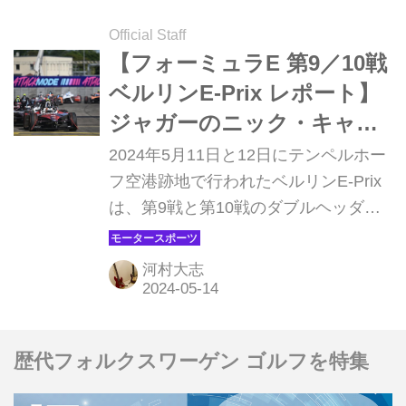
ル・ウェーレイン（TAG HEUER
PORSCHE FORMULA E TEAM）だっ
Official Staff
た。
【フォーミュラE 第9／10戦
ベルリンE-Prix レポート】
ジャガーのニック・キャシ
ディが今季2勝目！第10戦は
2024年5月11日と12日にテンペルホー
地元ポルシェのアントニ
フ空港跡地で行われたベルリンE-Prix
は、第9戦と第10戦のダブルヘッダー
オ・フェリックス・ダ・コ
となった。今シーズンもシリーズを折
スタが今季初優勝
り返し、チャンピオン争いも熾烈を極
河村大志
める中、今大会もタイトルコンテンダ
ーであるジャガーとポルシェが優勝を
分け合う形となった。
歴代フォルクスワーゲン ゴルフを特集