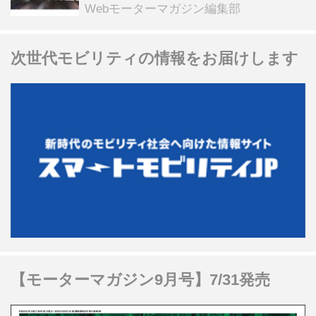
る抽選企画などを展開
Webモーターマガジン編集部
次世代モビリティの情報をお届けします
【モーターマガジン9月号】7/31発売