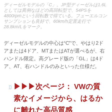
ディーゼルモデルの「C」。JP型ディーゼルは1.6L
としては異例なほどの高回転型で、54PSを
4800rpmという回転数で得ている。フューエルコン
サンプションも良好で、60km/h定置走行で
28.8km/Lをマーク。
ディーゼルモデルの中心は“C”で、やはり2ド
アまたは4ドア、MTまたはATが選べるが、右
ハンドル限定。高グレード版の「GL」は4ド
ア、AT、右ハンドルのみといった仕様だ。
▶▶▶次ページ： VWの質
素なイメージから、はるか
に離れた高品質感