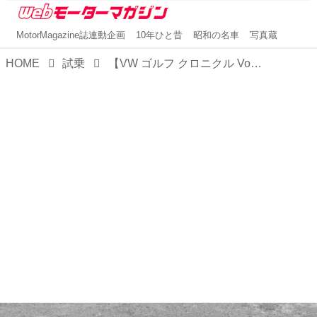
MotorMagazine誌連動企画
10年ひと昔
昭和の名車
写真蔵
HOME
試乗
【VW ゴルフ クロニクル Vol.1 ダイジェスト（5）】二代目ゴルフ 日本初試乗 1984年5月号