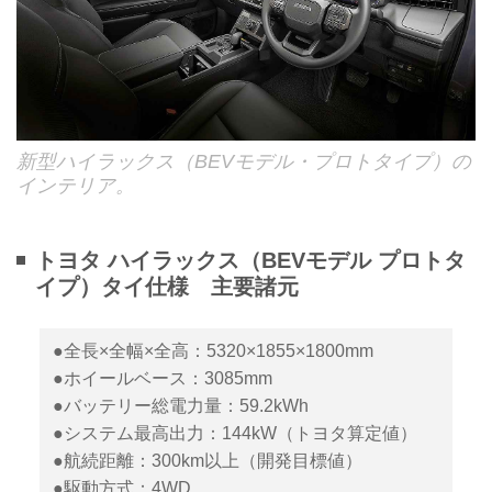
新型ハイラックス（BEVモデル・プロトタイプ）の
インテリア。
トヨタ ハイラックス（BEVモデル プロトタ
イプ）タイ仕様 主要諸元
●全長×全幅×全高：5320×1855×1800mm
●ホイールベース：3085mm
●バッテリー総電力量：59.2kWh
●システム最高出力：144kW（トヨタ算定値）
●航続距離：300km以上（開発目標値）
●駆動方式：4WD