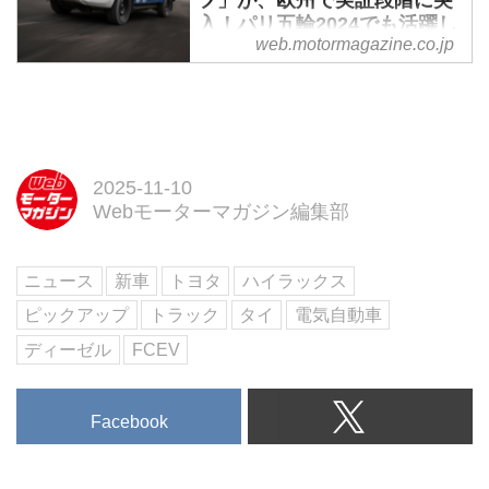
プ」が、欧州で実証段階に突
入！パリ五輪2024でも活躍し
web.motormagazine.co.jp
そうだ - Webモーターマガジ
ン
トヨタ・モーター・ヨーロッパは
2024年6月7日、水素燃料電池で
走るハイラックスのプロジェクト
が実証段階に突入したことを明ら
2025-11-10
かにしました。排出ガスを一切出
Webモーターマガジン編集部
さない10台のプロトタイプ車を製
造、欧州市場におけるゼロカーボ
ニュース
新車
トヨタ
ハイラックス
ン戦略の要として新たなマイルス
トーンを目指すことになります。
ピックアップ
トラック
タイ
電気自動車
ディーゼル
FCEV
Facebook