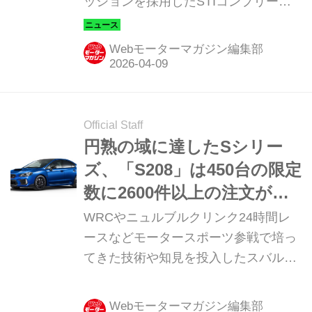
ッションを採用したSTIコンプリート
カー WRX 「STI Sport＃（シャー
プ）」の導入を正式に発表した。
Webモーターマガジン編集部
「STI Sport＃」は600台限定の販売
で、4月9日から5月17日まで全国の
SUBARU販売店で抽選申し込みが受け
付けられ、購入者が決定する。車両価
Official Staff
格は610万5000円。
円熟の域に達したSシリー
ズ、「S208」は450台の限定
数に2600件以上の注文が殺
到【STI Sシリーズの系譜
WRCやニュルブルクリンク24時間レ
⑥】
ースなどモータースポーツ参戦で培っ
てきた技術や知見を投入したスバル
STI（スバルテクニカインターナショ
ナル）のコンプリートカー「Sシリー
Webモーターマガジン編集部