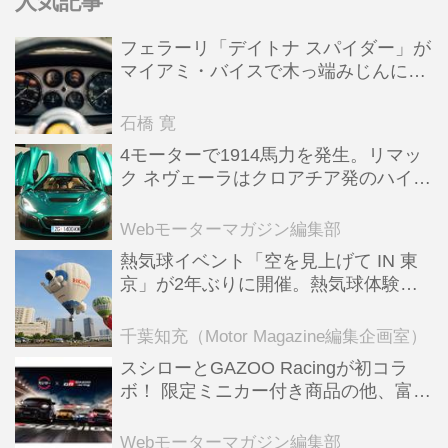
人気記事
フェラーリ「デイトナ スパイダー」が
マイアミ・バイスで木っ端みじんにな
った後「テスタロッサ」に化けた理由
石橋 寛
4モーターで1914馬力を発生。リマッ
ク ネヴェーラはクロアチア発のハイパ
ーBEV【スーパーカークロニクル・完
全版／115】
Webモーターマガジン編集部
熱気球イベント「空を見上げて IN 東
京」が2年ぶりに開催。熱気球体験搭
乗会や模型飛行機づくり教室などのコ
ンテンツも
千葉知充（Motor Magazine編集企画室）
スシローとGAZOO Racingが初コラ
ボ！ 限定ミニカー付き商品の他、富士
スピードウェイのイベント体験があた
る抽選企画などを展開
Webモーターマガジン編集部