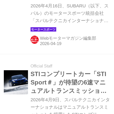
2026年4月16日、SUBARU（以下、ス
バル）のモータースポーツ統括会社
「スバルテクニカインターナショナ
ル」は、2026年5月14〜17日にかけて
ドイツ・ニュルブルクリンクサーキッ
Webモーターマガジン編集部
トで開催される第54回ニュルブルクリ
ンク24時間レース参戦に向けて最新情
報を発表した。このチャレンジは、
2008年以来、今年で17回目で、4月
Official Staff
18・19日に行われる予選レースを経
STIコンプリートカー「STI
て、万全の体制で本戦に挑む。
Sport＃」が待望の6速マニ
ュアルトランスミッション
仕様で登場。限定600台の争
2026年4月9日、スバルテクニカインタ
奪戦か
ーナショナルはマニュアルトランスミ