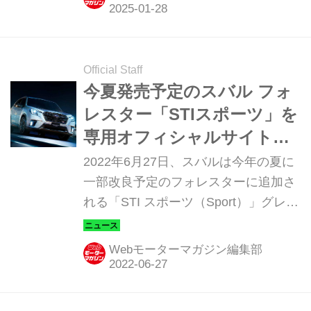
ズ」はどのように進化してきたのか。
今回の特集では2004年に登場した
「S203」から、インプレッサ／WRX
をベースとした「Sシリーズ」を中心
Official Staff
に振り返ってみよう。第6回は2017年
今夏発売予定のスバル フォ
に発表された「S208」を紹介する。
レスター「STIスポーツ」を
専用オフィシャルサイトで
公開
2022年6月27日、スバルは今年の夏に
一部改良予定のフォレスターに追加さ
れる「STI スポーツ（Sport）」グレー
ドの公開を専用オフィシャルサイトで
開始した。
Webモーターマガジン編集部