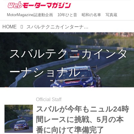
MotorMagazine誌連動企画
10年ひと昔
昭和の名車
写真蔵
HOME
スバルテクニカインターナショナル
スバルテクニカインタ
ーナショナル
Official Staff
スバルが今年もニュル24時
間レースに挑戦、5月の本
番に向けて準備完了