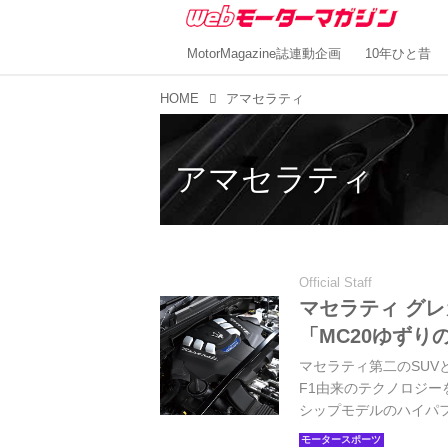
MotorMagazine誌連動企画
10年ひと昔
HOME
アマセラティ
アマセラティ
Official Staff
マセラティ グ
「MC20ゆず
マセラティ第二のSUV
F1由来のテクノロジー
シップモデルのハイパフォー
より）