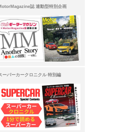
MotorMagazine誌 連動型特別企画
スーパーカークロニクル 特別編