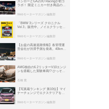
スシローとGAZOO Racingが初コ
ラボ！ 限定ミニカー付き商品の
他、富士スピードウェイのイベン
ト体験があたる抽選企画などを展
Webモーターマガジン編集部
開
「BMW 3シリーズ クロニクル
Vol.3」販売中。ノイエクラッセか
ら3シリーズへ、誕生50周年記念
ムック
Webモーターマガジン編集部
【お盆の高速道路情報】各管理運
営会社が渋滞予測を発表。40km以
上の渋滞を予測されている道が複
数ある
Webモーターマガジン編集部
AMG独自の6.2リッターV10エンジ
ンを搭載した実験車両!? ひっそり
生き残っていた「CLK DTM AMG
P900 プロトタイプ」とは
石橋 寛
【写真蔵ランキング 第10位】マイ
ナーチェンジでエクステリアを刷
新、使い勝手も向上した「日産 サ
クラ」
Webモーターマガジン編集部