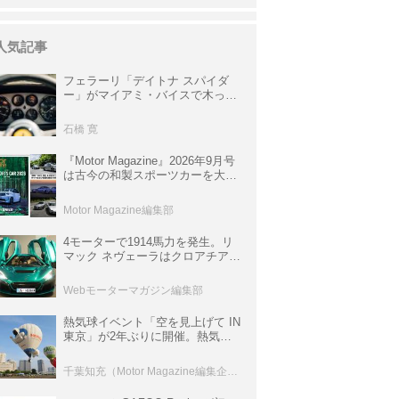
人気記事
フェラーリ「デイトナ スパイダ
ー」がマイアミ・バイスで木っ端
みじんになった後「テスタロッ
サ」に化けた理由
石橋 寛
『Motor Magazine』2026年9月号
は古今の和製スポーツカーを大特
集。欧州スポーツ＆スーパーカー
情報も満載
Motor Magazine編集部
4モーターで1914馬力を発生。リ
マック ネヴェーラはクロアチア発
のハイパーBEV【スーパーカーク
ロニクル・完全版／115】
Webモーターマガジン編集部
熱気球イベント「空を見上げて IN
東京」が2年ぶりに開催。熱気球
体験搭乗会や模型飛行機づくり教
室などのコンテンツも
千葉知充（Motor Magazine編集企画室）