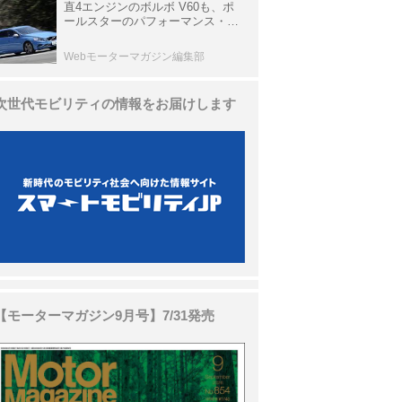
直4エンジンのボルボ V60も、ポ
ールスターのパフォーマンス・パ
ッケージでパワーアップ【10年ひ
と昔の新車】
Webモーターマガジン編集部
次世代モビリティの情報をお届けします
【モーターマガジン9月号】7/31発売