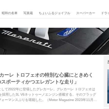
昭和の名車
写真蔵
ちょいふるジョイフル
スーパーカー
ドラ
レカーレ トロフェオの特別な心臓にときめく
りのスポーティかつエレガントな走り」
として2022年に登場したグレカーレ。グレカーレ トロフェオは
を採用した3L V6ネットゥーノエンジン搭載する。そのフラッグ
マンスぶりを堪能した。（Motor Magazine 2023年11月号