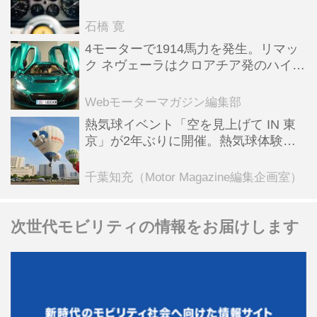
った後「テスタロッサ」に化けた理由
石橋 寛
4モーターで1914馬力を発生。リマッ
ク ネヴェーラはクロアチア発のハイパ
ーBEV【スーパーカークロニクル・完
全版／115】
Webモーターマガジン編集部
熱気球イベント「空を見上げて IN 東
京」が2年ぶりに開催。熱気球体験搭
乗会や模型飛行機づくり教室などのコ
ンテンツも
千葉知充（Motor Magazine編集企画室）
次世代モビリティの情報をお届けします