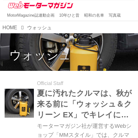
MotorMagazine誌連動企画
10年ひと昔
昭和の名車
写真蔵
HOME
ウォッシュ
ウォッシュ
Official Staff
夏に汚れたクルマは、秋が
来る前に「ウォッシュ＆ク
リーン EX」でキレイにし
ておきたい！【MMスタイ
モーターマガジン社が運営するWebシ
ル コレクション】
ョップ「MMスタイル」では、クルマ