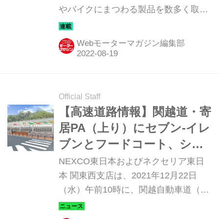
やバイクにまつわる製品を数多く取り
揃えている。そのアイテムの中から、
Webモーターマガジン編集部としてオ
Webモーターマガジン編集部
ススメしたい逸品を紹介しよう。今回
は、ポンプ式クリーナー「ウォッシュ
＆クリーン EX」だ。
Official Staff
【高速道路情報】関越道・寄
居PA（上り）にセブン-イレ
ブンとフードコート、シャ
ワー施設がオープン！
NEXCO東日本およびネクセリア東日
本 関東西支店は、2021年12月22日
（水）午前10時に、関越自動車道（以
下、関越道）寄居PA（パーキングエリ
ア）＜上り線＞に、コンビニエンスス