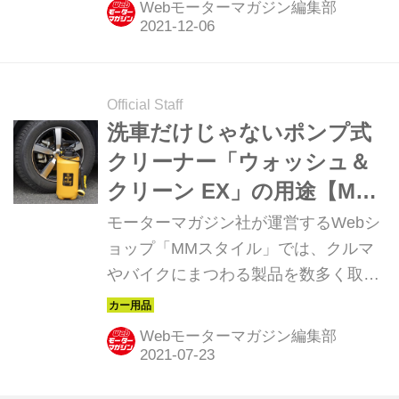
Webモーターマガジン編集部
トアの「セブン-イレブン」とフードコ
ート、シャワー施設がオープンすると
発表した。（タイトル画像はイメージ
です）
Official Staff
洗車だけじゃないポンプ式
クリーナー「ウォッシュ＆
クリーン EX」の用途【MM
スタイル コレクション】
モーターマガジン社が運営するWebシ
ョップ「MMスタイル」では、クルマ
やバイクにまつわる製品を数多く取り
揃えている。そのアイテムの中から、
Webモーターマガジン編集部としてオ
Webモーターマガジン編集部
ススメしたい逸品を紹介しよう。今回
は、ポンプ式クリーナー「ウォッシュ