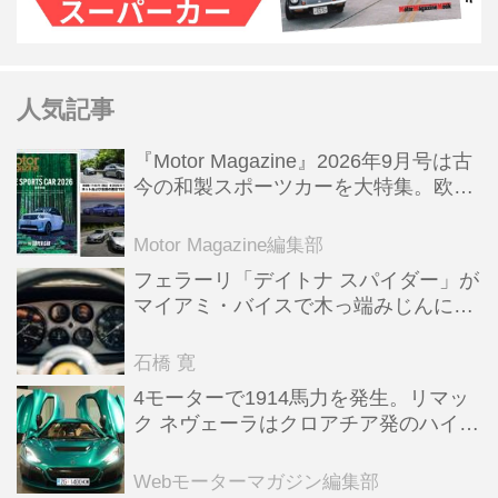
人気記事
『Motor Magazine』2026年9月号は古
今の和製スポーツカーを大特集。欧州
スポーツ＆スーパーカー情報も満載
Motor Magazine編集部
フェラーリ「デイトナ スパイダー」が
マイアミ・バイスで木っ端みじんにな
った後「テスタロッサ」に化けた理由
石橋 寛
4モーターで1914馬力を発生。リマッ
ク ネヴェーラはクロアチア発のハイパ
ーBEV【スーパーカークロニクル・完
全版／115】
Webモーターマガジン編集部