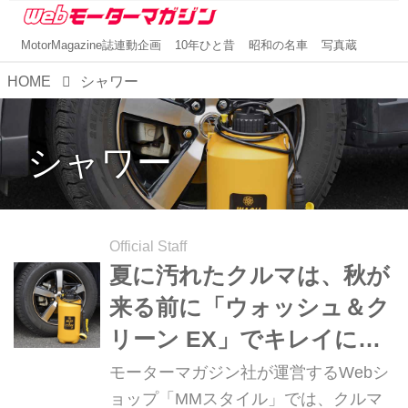
MotorMagazine誌連動企画
10年ひと昔
昭和の名車
写真蔵
HOME
シャワー
シャワー
Official Staff
夏に汚れたクルマは、秋が
来る前に「ウォッシュ＆ク
リーン EX」でキレイにし
ておきたい！【MMスタイ
モーターマガジン社が運営するWebシ
ル コレクション】
ョップ「MMスタイル」では、クルマ