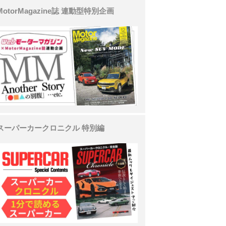
MotorMagazine誌 連動型特別企画
スーパーカークロニクル 特別編