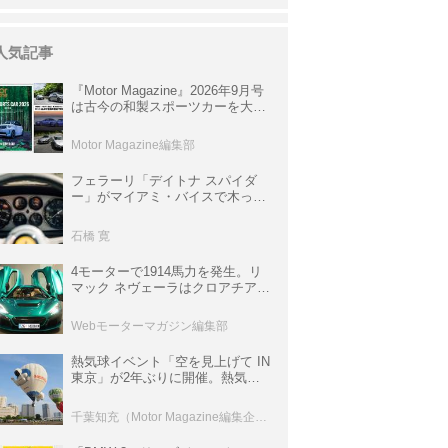
人気記事
『Motor Magazine』2026年9月号
は古今の和製スポーツカーを大特
集。欧州スポーツ＆スーパーカー
情報も満載
Motor Magazine編集部
フェラーリ「デイトナ スパイダ
ー」がマイアミ・バイスで木っ端
みじんになった後「テスタロッ
サ」に化けた理由
石橋 寛
4モーターで1914馬力を発生。リ
マック ネヴェーラはクロアチア発
のハイパーBEV【スーパーカーク
ロニクル・完全版／115】
Webモーターマガジン編集部
熱気球イベント「空を見上げて IN
東京」が2年ぶりに開催。熱気球
体験搭乗会や模型飛行機づくり教
室などのコンテンツも
千葉知充（Motor Magazine編集企画室）