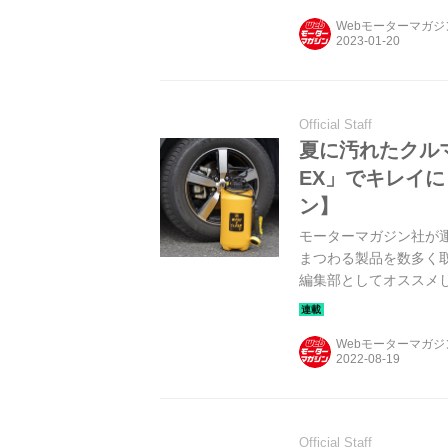
Webモーターマガ
Official Staff
夏に汚れたクル
EX」でキレイ
ン】
モーターマガジン社が
まつわる製品を数多く
編集部としてオススメ
シュ＆クリーン EX」
Webモーターマガ
Official Staff