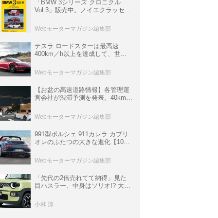
「BMW 3シリーズ クロニクル
Vol.3」販売中。ノイエクラッセか
ら3シリーズへ、誕生50周年記念
ムック
Webモーターマガジン編集部
テスラ ロードスターは最高速
400km／h以上を達成して、世界
最速を目指すハイパーEV【スーパ
ーカークロニクル・完全版／
Webモーターマガジン編集部
113】
【お盆の高速道路情報】各管理運
営会社が渋滞予測を発表。40km以
上の渋滞を予測されている道が複
数ある
Webモーターマガジン編集部
991型ポルシェ 911カレラ カブリ
オレのふたつの大きな進化【10年
ひと昔の新車】
Webモーターマガジン編集部
「先代の2倍売れてて納得」見た
目ハスラー、中身はソリオ!? 大幅
進化で“コスパ最強”になったクロ
スビーが今買いなワケ
小林 淳