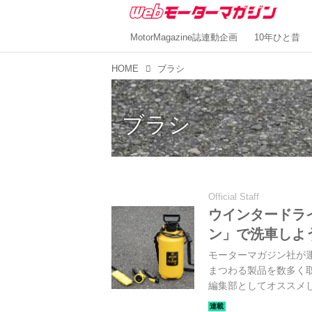
MotorMagazine誌連動企画
10年ひと昔
HOME
ブラシ
ブラシ
Official Staff
ウインタードラ
ン」で洗車しよ
モーターマガジン社が
まつわる製品を数多く
編集部としてオススメ
シュ＆クリーン EX」