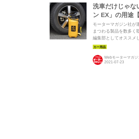
洗車だけじゃな
ン EX」の用途
モーターマガジン社が
まつわる製品を数多く
編集部としてオススメ
シュ＆クリーン EX」
Webモーターマガ