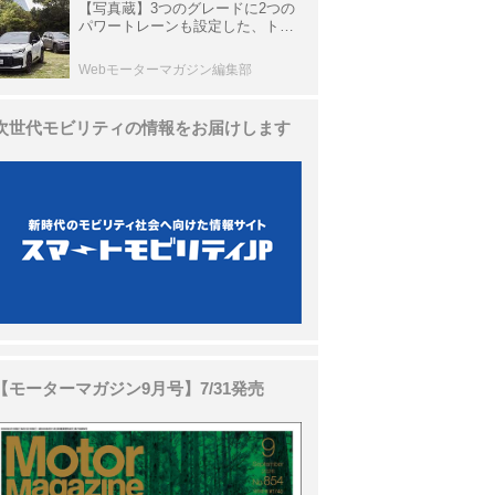
【写真蔵】3つのグレードに2つの
パワートレーンも設定した、トヨ
タ 新型「RAV4」
Webモーターマガジン編集部
次世代モビリティの情報をお届けします
【モーターマガジン9月号】7/31発売