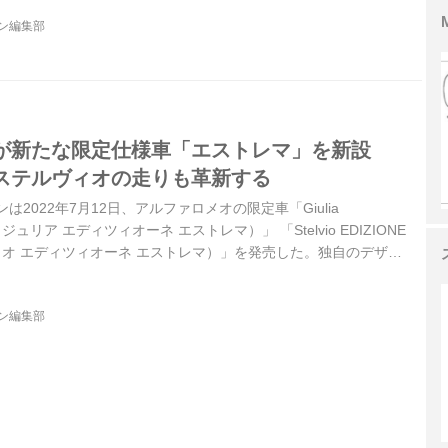
キキャリパー 総アルミニウム製の2.9L V6ツインターボエンジン
ジン編集部
ロメオのスポーツセダン「ジュリア クアドリフォリオ（GIULIA
が新たな限定仕様車「エストレマ」を新設
ステルヴィオの走りも革新する
は2022年7月12日、アルファロメオの限定車「Giulia
A（ジュリア エディツィオーネ エストレマ）」 「Stelvio EDIZIONE
ヴィオ エディツィオーネ エストレマ）」を発売した。独自のデザイ
性も高めた限定モデルだ。
ジン編集部