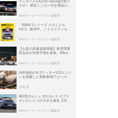
スシローとGAZOO Racingが初コ
ラボ！ 限定ミニカー付き商品の
他、富士スピードウェイのイベン
ト体験があたる抽選企画などを展
Webモーターマガジン編集部
開
「BMW 3シリーズ クロニクル
Vol.3」販売中。ノイエクラッセか
ら3シリーズへ、誕生50周年記念
ムック
Webモーターマガジン編集部
【お盆の高速道路情報】各管理運
営会社が渋滞予測を発表。40km以
上の渋滞を予測されている道が複
数ある
Webモーターマガジン編集部
AMG独自の6.2リッターV10エンジ
ンを搭載した実験車両!? ひっそり
生き残っていた「CLK DTM AMG
P900 プロトタイプ」とは
石橋 寛
991型ポルシェ 911カレラ カブリ
オレのふたつの大きな進化【10年
ひと昔の新車】
Webモーターマガジン編集部