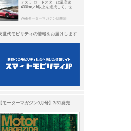
テスラ ロードスターは最高速
400km／h以上を達成して、世界
最速を目指すハイパーEV【スーパ
ーカークロニクル・完全版／
Webモーターマガジン編集部
113】
次世代モビリティの情報をお届けします
【モーターマガジン9月号】7/31発売