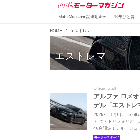
MotorMagazine誌連動企画
10年ひと昔
HOME
エストレマ
エストレマ
Official Staff
アルファ ロメオ
デル「エストレマ
2025年11月6日、St
ア クアドリフォリオ（GI
46台限定モデル「ジュリア 
Estrema）」を発