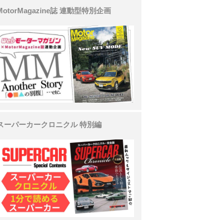
MotorMagazine誌 連動型特別企画
スーパーカークロニクル 特別編