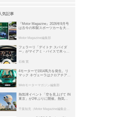
人気記事
『Motor Magazine』2026年9月号
は古今の和製スポーツカーを大特
集。欧州スポーツ＆スーパーカー
情報も満載
Motor Magazine編集部
フェラーリ「デイトナ スパイダ
ー」がマイアミ・バイスで木っ端
みじんになった後「テスタロッ
サ」に化けた理由
石橋 寛
4モーターで1914馬力を発生。リ
マック ネヴェーラはクロアチア発
のハイパーBEV【スーパーカーク
ロニクル・完全版／115】
Webモーターマガジン編集部
熱気球イベント「空を見上げて IN
東京」が2年ぶりに開催。熱気球
体験搭乗会や模型飛行機づくり教
室などのコンテンツも
千葉知充（Motor Magazine編集企画室）