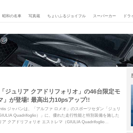
昭和の名車
写真蔵
ちょいふるジョイフル
スーパーカー
ドラ
「ジュリア クアドリフォリオ」の46台限定モ
」が登場! 最高出力10psアップ!!
ellantis ジャパンは、「アルファ ロメオ」のスポーツセダン「ジュリ
ULIA Quadrifoglio）」に、優れた走行性能と特別装備を施した
クアドリフォリオ エストレマ（GIULIA Quadrifoglio
表。同日より販売を開始した。 スポーツ心をそそる、ダークカラー バ