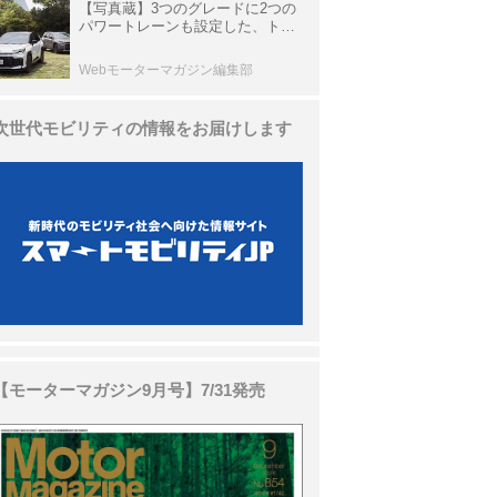
【写真蔵】3つのグレードに2つの
パワートレーンも設定した、トヨ
タ 新型「RAV4」
Webモーターマガジン編集部
次世代モビリティの情報をお届けします
【モーターマガジン9月号】7/31発売