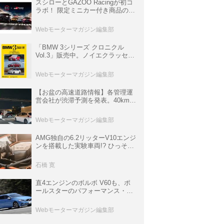
スシローとGAZOO Racingが初コ
ラボ！ 限定ミニカー付き商品の
他、富士スピードウェイのイベン
ト体験があたる抽選企画などを展
Webモーターマガジン編集部
開
「BMW 3シリーズ クロニクル
Vol.3」販売中。ノイエクラッセか
ら3シリーズへ、誕生50周年記念
ムック
Webモーターマガジン編集部
【お盆の高速道路情報】各管理運
営会社が渋滞予測を発表。40km以
上の渋滞を予測されている道が複
数ある
Webモーターマガジン編集部
AMG独自の6.2リッターV10エンジ
ンを搭載した実験車両!? ひっそり
生き残っていた「CLK DTM AMG
P900 プロトタイプ」とは
石橋 寛
直4エンジンのボルボ V60も、ポ
ールスターのパフォーマンス・パ
ッケージでパワーアップ【10年ひ
と昔の新車】
Webモーターマガジン編集部