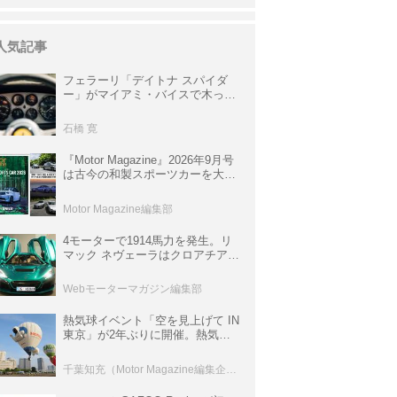
人気記事
フェラーリ「デイトナ スパイダ
ー」がマイアミ・バイスで木っ端
みじんになった後「テスタロッ
サ」に化けた理由
石橋 寛
『Motor Magazine』2026年9月号
は古今の和製スポーツカーを大特
集。欧州スポーツ＆スーパーカー
情報も満載
Motor Magazine編集部
4モーターで1914馬力を発生。リ
マック ネヴェーラはクロアチア発
のハイパーBEV【スーパーカーク
ロニクル・完全版／115】
Webモーターマガジン編集部
熱気球イベント「空を見上げて IN
東京」が2年ぶりに開催。熱気球
体験搭乗会や模型飛行機づくり教
室などのコンテンツも
千葉知充（Motor Magazine編集企画室）