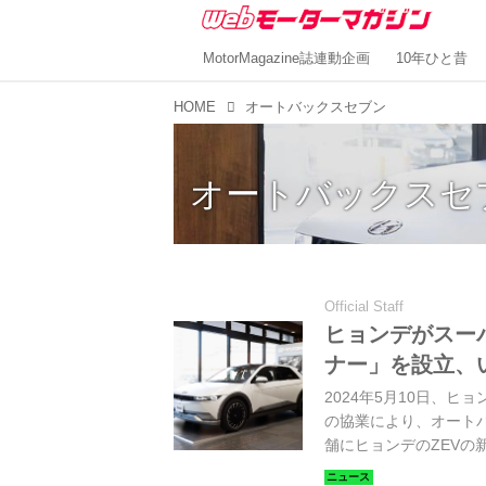
MotorMagazine誌連動企画
10年ひと昔
HOME
オートバックスセブン
オートバックスセ
Official Staff
ヒョンデがスー
ナー」を設立、
2024年5月10日、
の協業により、オートバ
舗にヒョンデのZEVの新
を新設したと発表した