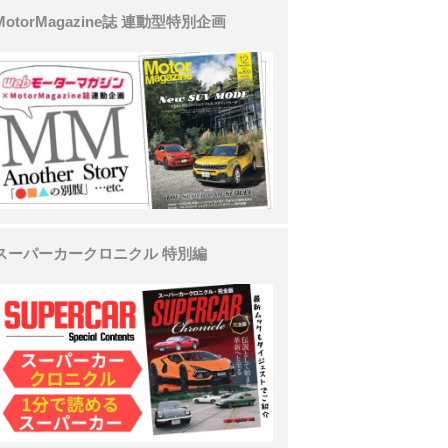
MotorMagazine誌 連動型特別企画
スーパーカークロニクル 特別編