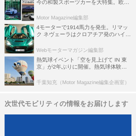
今の和製スポーツカーを大特集。欧州
スポーツ＆スーパーカー情報も満載
Motor Magazine編集部
4モーターで1914馬力を発生。リマッ
ク ネヴェーラはクロアチア発のハイパ
ーBEV【スーパーカークロニクル・完
全版／115】
Webモーターマガジン編集部
熱気球イベント「空を見上げて IN 東
京」が2年ぶりに開催。熱気球体験搭
乗会や模型飛行機づくり教室などのコ
ンテンツも
千葉知充（Motor Magazine編集企画室）
次世代モビリティの情報をお届けします