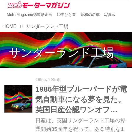
MotorMagazine誌連動企画
10年ひと昔
昭和の名車
写真蔵
HOME
サンダーランド工場
サンダーランド工場
Official Staff
1986年型ブルーバードが電
気自動車になる夢を見た。
英国日産公認ワンオフ
BEV「NEW BIRD」がつな
日産は、英国サンダーランド工場の操
ぐ過去と未来
業開始35周年を祝って、ある特別な1