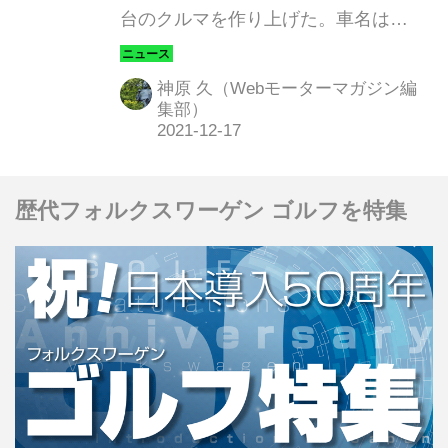
台のクルマを作り上げた。車名は
「NEW BIRD（ニューバード）。1986
年式欧州版ブルーバードに最新リーフ
神原 久（Webモーターマガジン編
のコンポーネンツを換装した、おそら
集部）
くは世界でたった1台のアニバーサリ
ーモデルである。
歴代フォルクスワーゲン ゴルフを特集