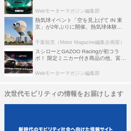
ーBEV【スーパーカークロニクル・完
全版／115】
Webモーターマガジン編集部
熱気球イベント「空を見上げて IN 東
京」が2年ぶりに開催。熱気球体験搭
乗会や模型飛行機づくり教室などのコ
ンテンツも
千葉知充（Motor Magazine編集企画室）
スシローとGAZOO Racingが初コラ
ボ！ 限定ミニカー付き商品の他、富士
スピードウェイのイベント体験があた
る抽選企画などを展開
Webモーターマガジン編集部
次世代モビリティの情報をお届けします