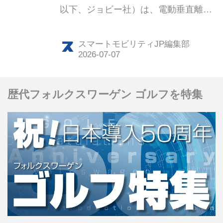
以下、ジョビー社）は、電動垂直離着
陸機（eVTOL）の生産を担う合弁会社
設立に合意した。トヨタ生産方式とジ
スマートモビリティJP編集部
ョビー社の技術開発力を融合し、空の
モビリティの商用化を目指す方針だ。
歴代フォルクスワーゲン ゴルフを特集