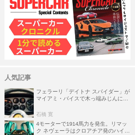
人気記事
フェラーリ「デイトナ スパイダー」が
マイアミ・バイスで木っ端みじんにな
った後「テスタロッサ」に化けた理由
石橋 寛
4モーターで1914馬力を発生。リマッ
ク ネヴェーラはクロアチア発のハイパ