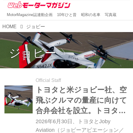
MotorMagazine誌連動企画
10年ひと昔
昭和の名車
写真蔵
HOME
ジョビー
ジョビー
Official Staff
トヨタと米ジョビー社、空
飛ぶクルマの量産に向けて
合弁会社を設立。トヨタ生
産方式を活かした機体生産
2026年6月30日、トヨタとJoby
準備が本格化
Aviation（ジョビーアビエーション／