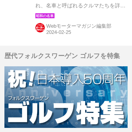
れ、名車と呼ばれるクルマたちを詳細
に紹介しよう。その第38回目は、マツ
ダのロータリーエンジン史に燦然と輝
Webモーターマガジン編集部
くコスモスポーツの登場だ。（現在販
売中のMOOK「昭和の名車・完全版
Volume.1」より）
歴代フォルクスワーゲン ゴルフを特集