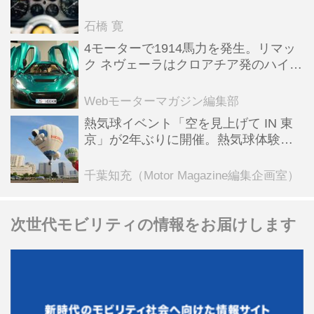
った後「テスタロッサ」に化けた理由
石橋 寛
4モーターで1914馬力を発生。リマッ
ク ネヴェーラはクロアチア発のハイパ
ーBEV【スーパーカークロニクル・完
全版／115】
Webモーターマガジン編集部
熱気球イベント「空を見上げて IN 東
京」が2年ぶりに開催。熱気球体験搭
乗会や模型飛行機づくり教室などのコ
ンテンツも
千葉知充（Motor Magazine編集企画室）
次世代モビリティの情報をお届けします