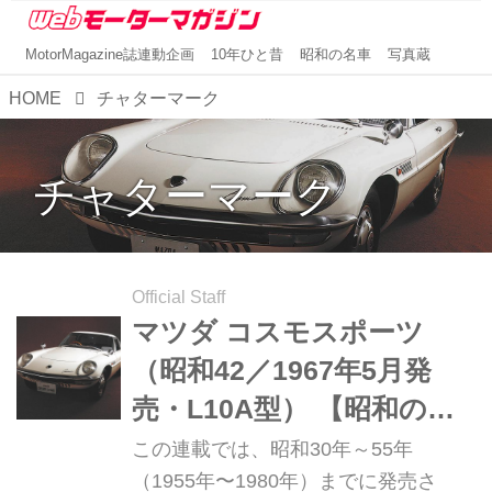
MotorMagazine誌連動企画
10年ひと昔
昭和の名車
写真蔵
HOME
チャターマーク
チャターマーク
Official Staff
マツダ コスモスポーツ
（昭和42／1967年5月発
売・L10A型） 【昭和の名
車・完全版ダイジェスト
この連載では、昭和30年～55年
038】
（1955年〜1980年）までに発売さ