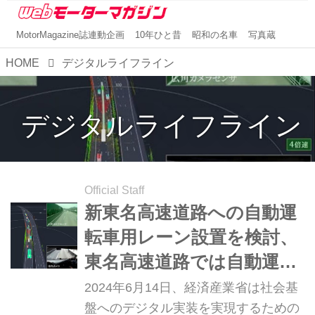
MotorMagazine誌連動企画
10年ひと昔
昭和の名車
写真蔵
HOME
デジタルライフライン
デジタルライフライン
Official Staff
新東名高速道路への自動運
転車用レーン設置を検討、
東名高速道路では自動運転
トラックの運用実験も開
2024年6月14日、経済産業省は社会基
始。「はたらくクルマ」た
盤へのデジタル実装を実現するための