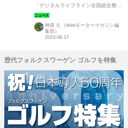
「デジタルライフライン全国総合整備
ちの革新は、もはや待った
計画の検討方針」を表明。その一環と
なし！
して、2024年度中に、新東名高速道路
神原 久（Webモーターマガジン編
の一部区間等で、深夜時間帯における
集部）
自動運転車用レーンを設置する構想を
明らかにした。官民による集中的かつ
大規模な投資を行うことで「デジタル
歴代フォルクスワーゲン ゴルフを特集
とリアルが融合した地域生活圏の形
成」を目指すという。自動運転トラッ
クの運用実験の開始など、すべての動
きは加速しつつあるようだ。