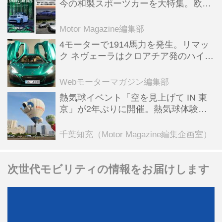
今の和製スポーツカーを大特集。欧州
スポーツ＆スーパーカー情報も満載
Motor Magazine編集部
4モーターで1914馬力を発生。リマッ
ク ネヴェーラはクロアチア発のハイパ
ーBEV【スーパーカークロニクル・完
全版／115】
Webモーターマガジン編集部
熱気球イベント「空を見上げて IN 東
京」が2年ぶりに開催。熱気球体験搭
乗会や模型飛行機づくり教室などのコ
ンテンツも
千葉知充（Motor Magazine編集企画室）
次世代モビリティの情報をお届けします