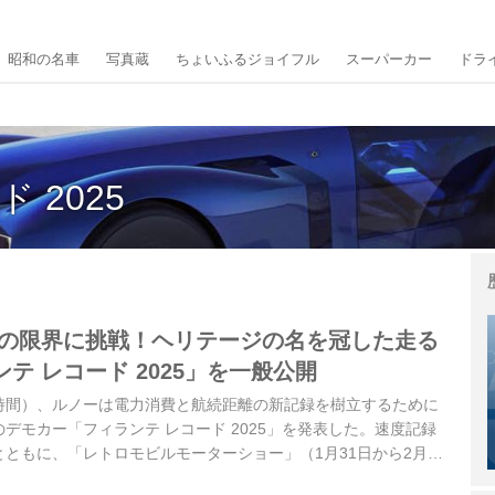
昭和の名車
写真蔵
ちょいふるジョイフル
スーパーカー
ドラ
 2025
行の限界に挑戦！ヘリテージの名を冠した走る
テ レコード 2025」を一般公開
現地時間）、ルノーは電力消費と航続距離の新記録を樹立するために
デモカー「フィランテ レコード 2025」を発表した。速度記録
ともに、「レトロモビルモーターショー」（1月31日から2月4
のポルト・ド・ヴェルサイユ見本市会場で開催）で一般公開され