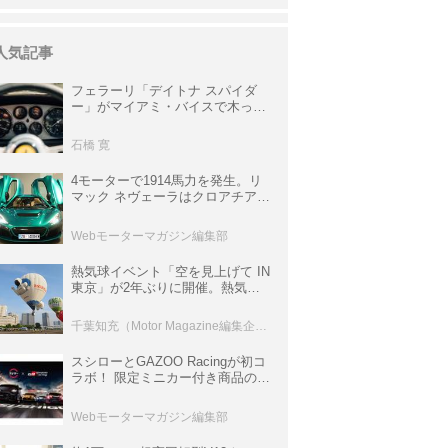
人気記事
フェラーリ「デイトナ スパイダ
ー」がマイアミ・バイスで木っ端
みじんになった後「テスタロッ
サ」に化けた理由
石橋 寛
4モーターで1914馬力を発生。リ
マック ネヴェーラはクロアチア発
のハイパーBEV【スーパーカーク
ロニクル・完全版／115】
Webモーターマガジン編集部
熱気球イベント「空を見上げて IN
東京」が2年ぶりに開催。熱気球
体験搭乗会や模型飛行機づくり教
室などのコンテンツも
千葉知充（Motor Magazine編集企画室）
スシローとGAZOO Racingが初コ
ラボ！ 限定ミニカー付き商品の
他、富士スピードウェイのイベン
ト体験があたる抽選企画などを展
Webモーターマガジン編集部
開