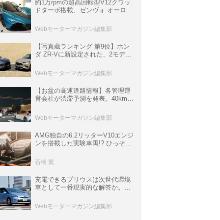
約1万rpmの超高回転型V12クワッ
ドターボ搭載、ゼンヴォ オーロラ
は100台限定、デンマーク発のハ
イパーカー【スーパーカークロニ
Webモーターマガジン編集部
クル・完全版／116】
【写真蔵ランキング 第9位】ホン
ダ ZR-Vに新設定された、2モデル
の特別仕様車「クロスツーリン
グ」と「ブラックスタイル」
Webモーターマガジン編集部
【お盆の高速道路情報】各管理運
営会社が渋滞予測を発表。40km以
上の渋滞を予測されている道が複
数ある
Webモーターマガジン編集部
AMG独自の6.2リッターV10エンジ
ンを搭載した実験車両!? ひっそり
生き残っていた「CLK DTM AMG
P900 プロトタイプ」とは
石橋 寛
充電できるプリウスは次世代環境
車として一番現実的な解答か。
BEVへのトヨタの挑戦だったプリ
ウスPHV【10年ひと昔の新車】
Webモーターマガジン編集部