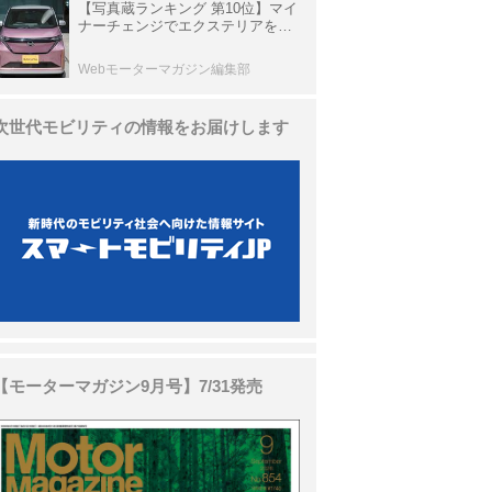
【写真蔵ランキング 第10位】マイ
ナーチェンジでエクステリアを刷
新、使い勝手も向上した「日産 サ
クラ」
Webモーターマガジン編集部
次世代モビリティの情報をお届けします
【モーターマガジン9月号】7/31発売