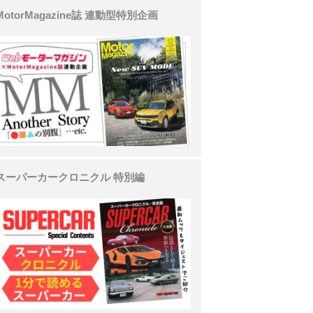
MotorMagazine誌 連動型特別企画
スーパーカークロニクル 特別編