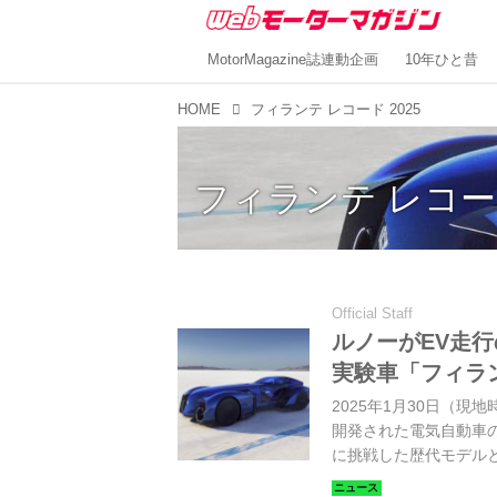
MotorMagazine誌連動企画
10年ひと昔
HOME
フィランテ レコード 2025
フィランテ レコード
Official Staff
ルノーがEV走
実験車「フィラン
2025年1月30日（
開発された電気自動車の
に挑戦した歴代モデルと
日までフランス・パリ