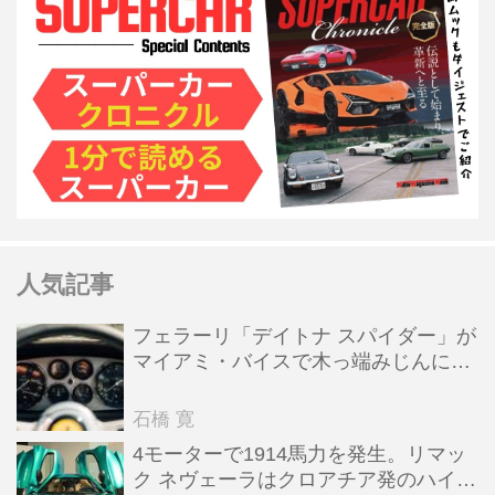
人気記事
フェラーリ「デイトナ スパイダー」が
マイアミ・バイスで木っ端みじんにな
った後「テスタロッサ」に化けた理由
石橋 寛
4モーターで1914馬力を発生。リマッ
ク ネヴェーラはクロアチア発のハイパ