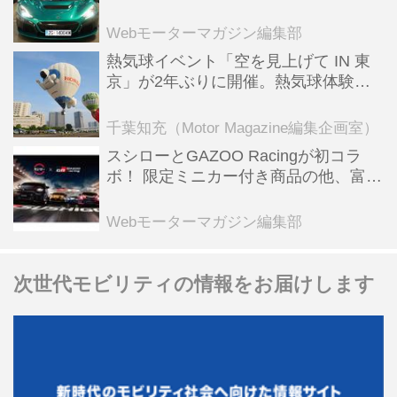
ーBEV【スーパーカークロニクル・完
全版／115】
Webモーターマガジン編集部
熱気球イベント「空を見上げて IN 東
京」が2年ぶりに開催。熱気球体験搭
乗会や模型飛行機づくり教室などのコ
ンテンツも
千葉知充（Motor Magazine編集企画室）
スシローとGAZOO Racingが初コラ
ボ！ 限定ミニカー付き商品の他、富士
スピードウェイのイベント体験があた
る抽選企画などを展開
Webモーターマガジン編集部
次世代モビリティの情報をお届けします