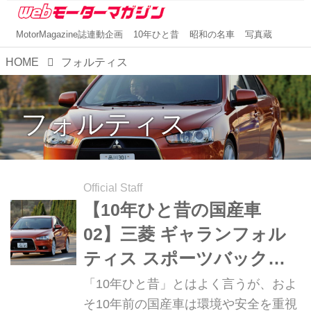
MotorMagazine誌連動企画
10年ひと昔
昭和の名車
写真蔵
HOME
フォルティス
フォルティス
Official Staff
【10年ひと昔の国産車
02】三菱 ギャランフォル
ティス スポーツバックは
クーペのような軽快ボディ
「10年ひと昔」とはよく言うが、およ
が新鮮だった＜新連載＞
そ10年前の国産車は環境や安全を重視