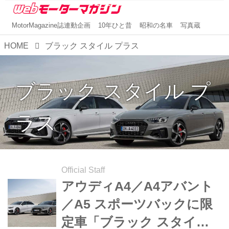
MotorMagazine誌連動企画
10年ひと昔
昭和の名車
写真蔵
HOME
ブラック スタイル プラス
ブラック スタイル プ
ラス
Official Staff
アウディA4／A4アバント
／A5 スポーツバックに限
定車「ブラック スタイル