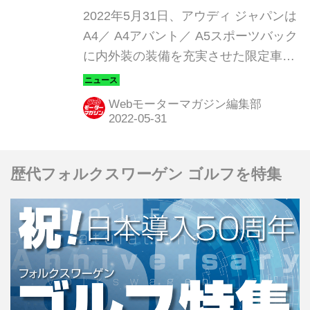
プラス」が登場
2022年5月31日、アウディ ジャパンは
A4／ A4アバント／ A5スポーツバック
に内外装の装備を充実させた限定車
「ブラック スタイル プラス（Black
Style PLUS）」を設定、限定300台
Webモーターマガジン編集部
（A4 ：100台／A4アバント：150台／
A5スポーツバック：50台）で販売を開
始した。
歴代フォルクスワーゲン ゴルフを特集