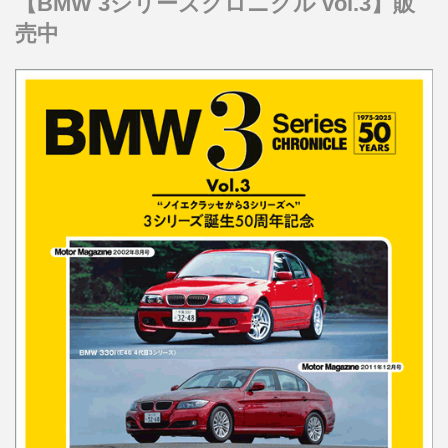
【BMW 3シリーズクロニクル vol.3】販
売中