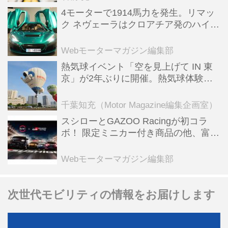
4モーターで1914馬力を発生。リマッ
ク ネヴェーラはクロアチア発のハイパ
ーBEV【スーパーカークロニクル・完
全版／115】
Webモーターマガジン編集部
熱気球イベント「空を見上げて IN 東
京」が2年ぶりに開催。熱気球体験搭
乗会や模型飛行機づくり教室などのコ
ンテンツも
千葉知充（Motor Magazine編集企画室）
スシローとGAZOO Racingが初コラ
ボ！ 限定ミニカー付き商品の他、富士
スピードウェイのイベント体験があた
る抽選企画などを展開
Webモーターマガジン編集部
次世代モビリティの情報をお届けします