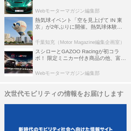
ーBEV【スーパーカークロニクル・完
全版／115】
Webモーターマガジン編集部
熱気球イベント「空を見上げて IN 東
京」が2年ぶりに開催。熱気球体験搭
乗会や模型飛行機づくり教室などのコ
ンテンツも
千葉知充（Motor Magazine編集企画室）
スシローとGAZOO Racingが初コラ
ボ！ 限定ミニカー付き商品の他、富士
スピードウェイのイベント体験があた
る抽選企画などを展開
Webモーターマガジン編集部
次世代モビリティの情報をお届けします