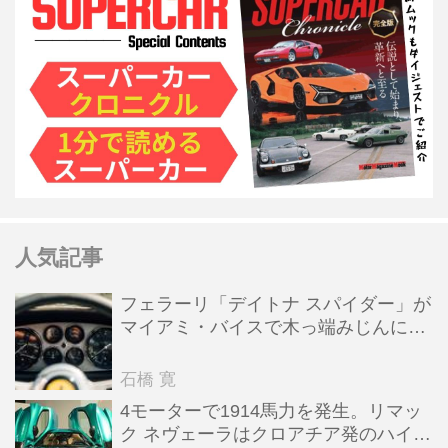
人気記事
フェラーリ「デイトナ スパイダー」が
マイアミ・バイスで木っ端みじんにな
った後「テスタロッサ」に化けた理由
石橋 寛
4モーターで1914馬力を発生。リマッ
ク ネヴェーラはクロアチア発のハイパ