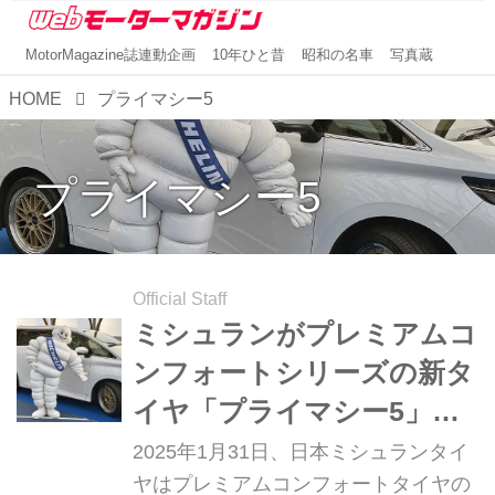
MotorMagazine誌連動企画
10年ひと昔
昭和の名車
写真蔵
HOME
プライマシー5
プライマシー5
Official Staff
ミシュランがプレミアムコ
ンフォートシリーズの新タ
イヤ「プライマシー5」を
発売。ウエットに強く、環
2025年1月31日、日本ミシュランタイ
境にも配慮
ヤはプレミアムコンフォートタイヤの