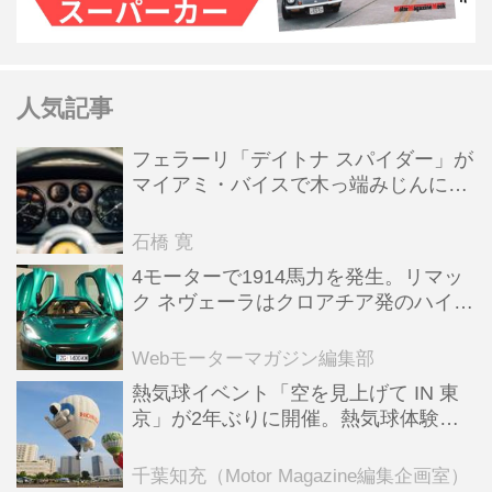
人気記事
フェラーリ「デイトナ スパイダー」が
マイアミ・バイスで木っ端みじんにな
った後「テスタロッサ」に化けた理由
石橋 寛
4モーターで1914馬力を発生。リマッ
ク ネヴェーラはクロアチア発のハイパ
ーBEV【スーパーカークロニクル・完
全版／115】
Webモーターマガジン編集部
熱気球イベント「空を見上げて IN 東
京」が2年ぶりに開催。熱気球体験搭
乗会や模型飛行機づくり教室などのコ
ンテンツも
千葉知充（Motor Magazine編集企画室）