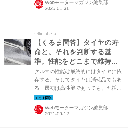
Webモーターマガジン編集部
Official Staff
【くるま問答】タイヤの寿
命と、それを判断する基
準。性能をどこまで維持で
きるか？
クルマの性能は最終的にはタイヤに依
存する。そしてタイヤは消耗品でもあ
る。最初は高性能であっても、摩耗や
製造年によって劣化してくる。ここで
は、その性能の寿命と判断について解
Webモーターマガジン編集部
説する。