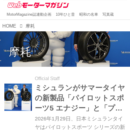
MotorMagazine誌連動企画
10年ひと昔
昭和の名車
写真蔵
HOME
摩耗
摩耗
Official Staff
ミシュランがサマータイヤ
の新製品「パイロットスポ
ーツ5 エナジー」と「プラ
イマシー5 エナジー」を発
2026年1月29日、日本ミシュランタイ
売
ヤはパイロットスポーツ シリーズの新