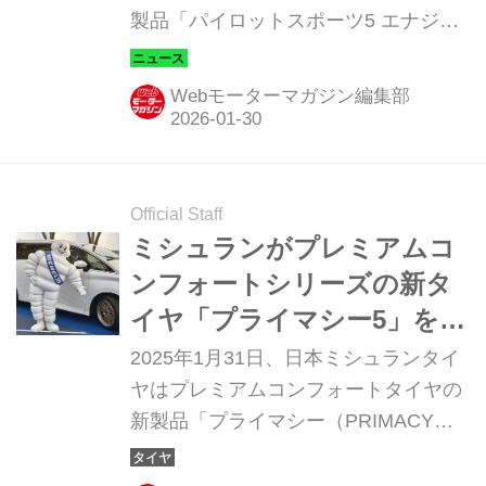
製品「パイロットスポーツ5 エナジー
（Pilot Sport 5 energy）」と、プライ
マシー シリーズの新製品「プライマシ
Webモーターマガジン編集部
ー5 エナジー（Primacy 5 energy）」
を同年4月1日より順次発売すると発表
した。なお、価格はいずれもオープン
となる。
Official Staff
ミシュランがプレミアムコ
ンフォートシリーズの新タ
イヤ「プライマシー5」を発
売。ウエットに強く、環境
2025年1月31日、日本ミシュランタイ
にも配慮
ヤはプレミアムコンフォートタイヤの
新製品「プライマシー（PRIMACY）
5」を発表。同年3月1日より順次発売
する。