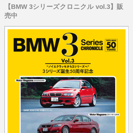
【BMW 3シリーズクロニクル vol.3】販
売中