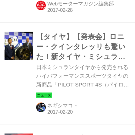
のの復刻版だ。
Webモーターマガジン編集部
【タイヤ】【発表会】ロニ
ー・クインタレッリも驚い
た！新タイヤ・ミシュラン
「パイロットスポーツ4S」
日本ミシュランタイヤから発売される
のパフォーマンス 2017年2
ハイパフォーマンススポーツタイヤの
新商品「PILOT SPORT 4S（パイロッ
月20日
トスポーツ4S）。その新タイヤの発表
会が東京・六本木にあるメルセデス・
ネギシマコト
ベンツコネクション東京で開催され
た。スーパーGTのGT500クラスで活
躍するロニー・クインタレッリ選手も