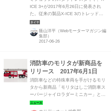
ICE 3+が2017年6月26日に発表され
た。従来の製品X-ICE 3のトレッドパ
ターンはそのままにゴム素材に新技術
を取り入れることで、凍結路面でのブ
蔭山洋平（Webモーターマガジン編
レーキング性能を向上させた。またバ
集部）
ンやトラッック専用のスタッドレスタ
イヤ「AGILIS X-ICE」も同時に発表。
消防車のモリタが新商品を
リリース 2017年6月1日
消防車などの特殊車両を手がけるモリ
タから新商品「モリタはしご消防車ス
ーパージャイロラダーミニカー」と
「モリタオリジナルレジャーマット」
が発売された。