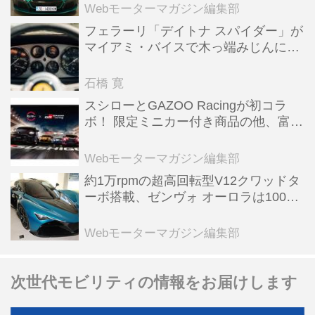
全版／115】
Webモーターマガジン編集部
フェラーリ「デイトナ スパイダー」が
マイアミ・バイスで木っ端みじんにな
った後「テスタロッサ」に化けた理由
石橋 寛
スシローとGAZOO Racingが初コラ
ボ！ 限定ミニカー付き商品の他、富士
スピードウェイのイベント体験があた
る抽選企画などを展開
Webモーターマガジン編集部
約1万rpmの超高回転型V12クワッドタ
ーボ搭載、ゼンヴォ オーロラは100台
限定、デンマーク発のハイパーカー
【スーパーカークロニクル・完全版／
Webモーターマガジン編集部
116】
次世代モビリティの情報をお届けします