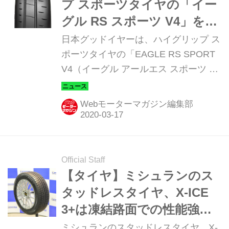
プ スポーツタイヤの「イー
グル RS スポーツ V4」を新
発売
日本グッドイヤーは、ハイグリップ ス
ポーツタイヤの「EAGLE RS SPORT
V4（イーグル アールエス スポーツ ブ
イフォー）」を2020年3月17日より発
売すると発表した。
Webモーターマガジン編集部
Official Staff
【タイヤ】ミシュランのス
タッドレスタイヤ、X-ICE
3+は凍結路面での性能強化
【新製品】
ミシュランのスタッドレスタイヤ、X-