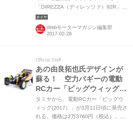
「DIREZZA（ディレッツァ）92R」の
新スペック「SS2」を3月から発売。
発売サイズは2サイズで、価格はオー
Webモーターマガジン編集部
プン。
Official Staff
あの由良拓也氏デザインが
蘇る！ 空力バギーの電動
RCカー「ビッグウィッグ」
復刻 2015年2月28日【新製
タミヤから、電動RCカー「ビッグウ
品】
ィッグ(2017）」が3月11日頃に発売さ
れる。価格は2万3760円（税込）。ビ
ッグウィッグは1987年に発売されたも