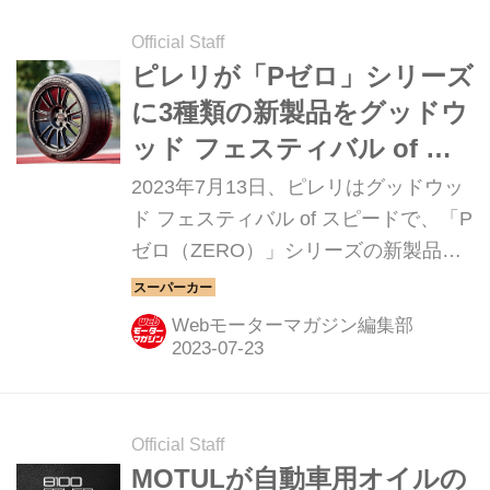
Official Staff
ピレリが「Pゼロ」シリーズ
に3種類の新製品をグッドウ
ッド フェスティバル of ス
ピードで発表【タイヤ】
2023年7月13日、ピレリはグッドウッ
ド フェスティバル of スピードで、「P
ゼロ（ZERO）」シリーズの新製品、
「Pゼロ E」、「Pゼロ R」、そして
「Pゼロ トロフェオ（Trofeo）RS」
Webモーターマガジン編集部
（タイトル写真）を発表した。
Official Staff
MOTULが自動車用オイルの