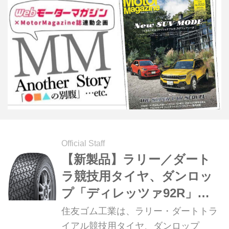
Official Staff
【新製品】ラリー／ダート
ラ競技用タイヤ、ダンロッ
プ「ディレッツァ92R」新
スペック発売 2017年2月28
住友ゴム工業は、ラリー・ダートトラ
日
イアル競技用タイヤ、ダンロップ