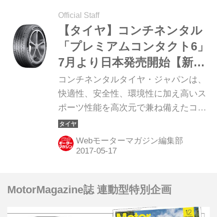
Official Staff
【タイヤ】コンチネンタル
「プレミアムコンタクト6」
7月より日本発売開始【新商
品】2017年5月16日
コンチネンタルタイヤ・ジャパンは、
快適性、安全性、環境性に加え高いス
ポーツ性能を高次元で兼ね備えたコン
フォートタイヤ「「PremiumContact
6(プレミアム コンタクト シックス)」
Webモーターマガジン編集部
を2017年7月1日(土)より順次発売す
る。
MotorMagazine誌 連動型特別企画