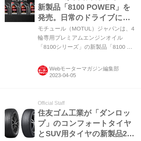
新製品「8100 POWER」を
発売。日常のドライブにワ
ンランク上の潤いを与える
モチュール（MOTUL）ジャパンは、4
輪専用プレミアムエンジンオイル
「8100シリーズ」の新製品「8100 パ
ワー（POWER）」を追加し、2023年
4月より順次発売する。
Webモーターマガジン編集部
Official Staff
住友ゴム工業が「ダンロッ
プ」のコンフォートタイヤ
とSUV用タイヤの新製品2種