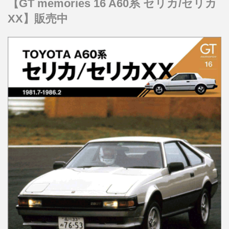
【GT memories 16 A60系 セリカ/セリカ
XX】販売中