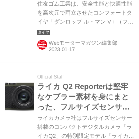
を発売
住友ゴム工業は、安全性能と快適性能
を高次元で両立させたコンフォートタ
イヤ「ダンロップ ル・マン V＋（ファ
イブプラス）」（タイトル写真左）
と、オンロードでの走行性能と快適性
Webモーターマガジン編集部
能を追求したSUV用タイヤ「グラント
レック PT5」（同右）を2023年2月1
日から順次発売する。価格は、いずれ
もオープンプライスとなっている。
Official Staff
ライカ Q2 Reporterは堅牢
なケブラー素材を身にまと
った、フルサイズセンサー
搭載の限定モデル
ライカカメラ社はフルサイズセンサー
搭載のコンパクトデジタルカメラ「ラ
イカQ2」の特別限定モデル「ライカ