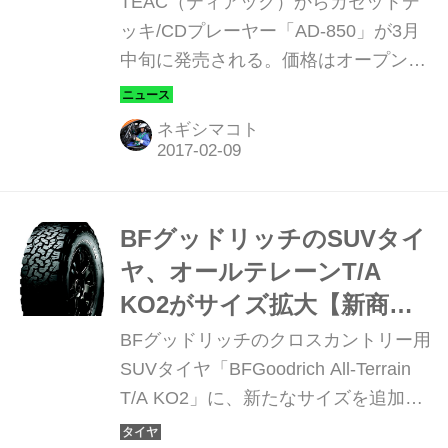
TEAC（ティアック）からカセットデ
2017年2月8日
ッキ/CDプレーヤー「AD-850」が3月
中旬に発売される。価格はオープン。
カセットテープは、懐かしさを求める
30代以上の音楽ファンだけでなく、若
ネギシマコト
い世代にも人気が高まっている。ハイ
レゾ等のデジタルの最新メディアとは
また別の、テープ特有の柔らかなサウ
ンドや、アナログメディアならではの
BFグッドリッチのSUVタイ
メカニカルな操作感などが人気となっ
ヤ、オールテレーンT/A
ている。
KO2がサイズ拡大【新商
品】2017年1月30日
BFグッドリッチのクロスカントリー用
SUVタイヤ「BFGoodrich All-Terrain
T/A KO2」に、新たなサイズを追加、2
月15日より順次発売される。