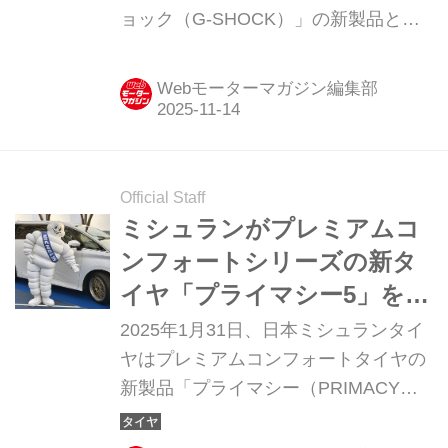
ョック（G-SHOCK）」の新製品とし
てフルメタルモデル「GMW-BZ5000」
を発売する。
Webモーターマガジン編集部
Official Staff
ミシュランがプレミアムコ
ンフォートシリーズの新タ
イヤ「プライマシー5」を発
売。ウエットに強く、環境
2025年1月31日、日本ミシュランタイ
にも配慮
ヤはプレミアムコンフォートタイヤの
新製品「プライマシー（PRIMACY）
5」を発表。同年3月1日より順次発売
する。