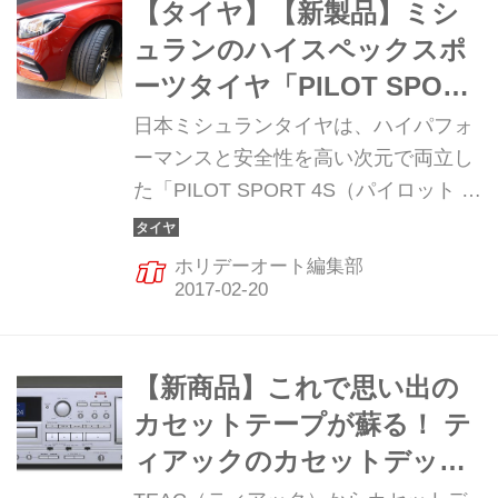
来場、そのタイヤの感想を語った。
【タイヤ】【新製品】ミシ
ュランのハイスペックスポ
ーツタイヤ「PILOT SPORT
4S」発売 2017年2月20日
日本ミシュランタイヤは、ハイパフォ
ーマンスと安全性を高い次元で両立し
た「PILOT SPORT 4S（パイロット ス
ポーツ4S）」を4月1日より発売する。
サイズは19、20インチの計39サイズ。
ホリデーオート編集部
価格はオープンとなる。
【新商品】これで思い出の
カセットテープが蘇る！ テ
ィアックのカセットデッ
キ/CDプレーヤー新発売