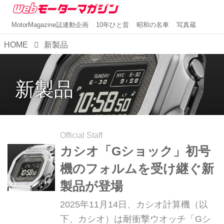
MotorMagazine誌連動企画
10年ひと昔
昭和の名車
写真蔵
HOME
新製品
新製品
Official Staff
カシオ「Gショック」初号
機のフォルムを受け継ぐ新
製品が登場
2025年11月14日、カシオ計算機（以
下、カシオ）は耐衝撃ウオッチ「Gシ