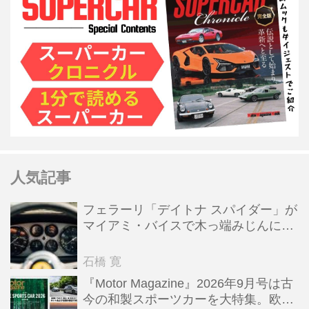
人気記事
フェラーリ「デイトナ スパイダー」が
マイアミ・バイスで木っ端みじんにな
った後「テスタロッサ」に化けた理由
石橋 寛
『Motor Magazine』2026年9月号は古
今の和製スポーツカーを大特集。欧州