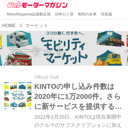
MotorMagazine誌連動企画
10年ひと昔
昭和の名車
写真蔵
HOME
マーケット
マーケット
Official Staff
KINTOの申し込み件数は
2020年に1万2000件。さら
に新サービスを提供する
「モビマ」が4月にオープ
2021年1月20日、KINTOは現在展開中
ン
のクルマのサブスクリプションに加え