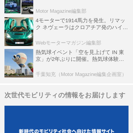
スポーツ＆スーパーカー情報も満載
Motor Magazine編集部
4モーターで1914馬力を発生。リマッ
ク ネヴェーラはクロアチア発のハイパ
ーBEV【スーパーカークロニクル・完
全版／115】
Webモーターマガジン編集部
熱気球イベント「空を見上げて IN 東
京」が2年ぶりに開催。熱気球体験搭
乗会や模型飛行機づくり教室などのコ
ンテンツも
千葉知充（Motor Magazine編集企画室）
次世代モビリティの情報をお届けします