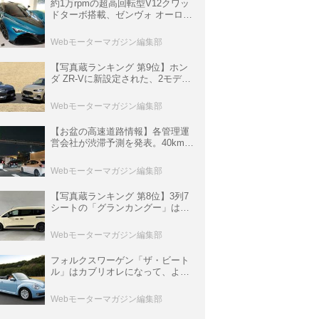
約1万rpmの超高回転型V12クワッ
ドターボ搭載、ゼンヴォ オーロラ
は100台限定、デンマーク発のハ
イパーカー【スーパーカークロニ
Webモーターマガジン編集部
クル・完全版／116】
【写真蔵ランキング 第9位】ホン
ダ ZR-Vに新設定された、2モデル
の特別仕様車「クロスツーリン
グ」と「ブラックスタイル」
Webモーターマガジン編集部
【お盆の高速道路情報】各管理運
営会社が渋滞予測を発表。40km以
上の渋滞を予測されている道が複
数ある
Webモーターマガジン編集部
【写真蔵ランキング 第8位】3列7
シートの「グランカングー」は、
欧州仕様にはないダブルバックド
ア＆ブラックバンパーの組み合わ
Webモーターマガジン編集部
せ
フォルクスワーゲン「ザ・ビート
ル」はカブリオレになって、より
スタイリッシュになった【10年ひ
と昔の新車】
Webモーターマガジン編集部