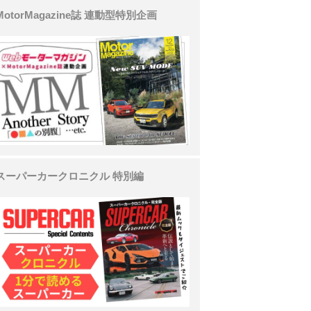
MotorMagazine誌 連動型特別企画
スーパーカークロニクル 特別編