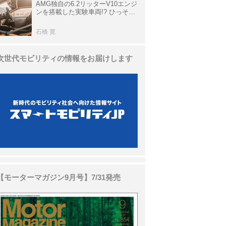
AMG独自の6.2リッターV10エンジ
ンを搭載した実験車両!? ひっそり
生き残っていた「CLK DTM AMG
P900 プロトタイプ」とは
石橋 寛
次世代モビリティの情報をお届けします
【モーターマガジン9月号】7/31発売