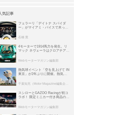
人気記事
フェラーリ「デイトナ スパイダ
ー」がマイアミ・バイスで木っ端
みじんになった後「テスタロッ
サ」に化けた理由
石橋 寛
4モーターで1914馬力を発生。リ
マック ネヴェーラはクロアチア発
のハイパーBEV【スーパーカーク
ロニクル・完全版／115】
Webモーターマガジン編集部
熱気球イベント「空を見上げて IN
東京」が2年ぶりに開催。熱気球
体験搭乗会や模型飛行機づくり教
室などのコンテンツも
千葉知充（Motor Magazine編集企画室）
スシローとGAZOO Racingが初コ
ラボ！ 限定ミニカー付き商品の
他、富士スピードウェイのイベン
ト体験があたる抽選企画などを展
Webモーターマガジン編集部
開