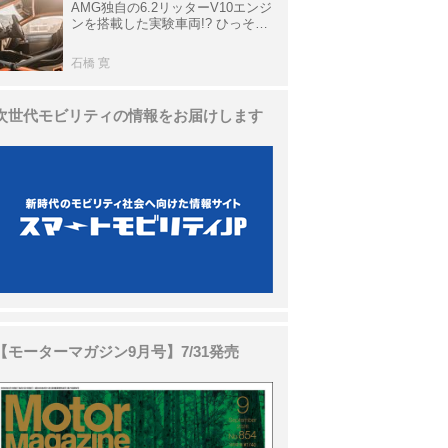
AMG独自の6.2リッターV10エンジ
ンを搭載した実験車両!? ひっそり
生き残っていた「CLK DTM AMG
P900 プロトタイプ」とは
石橋 寛
次世代モビリティの情報をお届けします
【モーターマガジン9月号】7/31発売