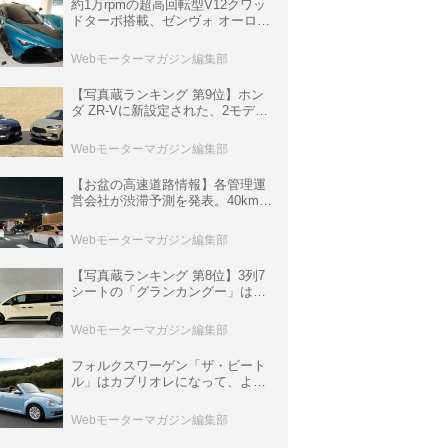
約1万rpmの超高回転型V12クワッ
ドターボ搭載、ゼンヴォ オーロラ
は100台限定、デンマーク発のハ
イパーカー【スーパーカークロニ
Webモーターマガジン編集部
クル・完全版／116】
【写真蔵ランキング 第9位】ホン
ダ ZR-Vに新設定された、2モデル
の特別仕様車「クロスツーリン
グ」と「ブラックスタイル」
Webモーターマガジン編集部
【お盆の高速道路情報】各管理運
営会社が渋滞予測を発表。40km以
上の渋滞を予測されている道が複
数ある
Webモーターマガジン編集部
【写真蔵ランキング 第8位】3列7
シートの「グランカングー」は、
欧州仕様にはないダブルバックド
ア＆ブラックバンパーの組み合わ
Webモーターマガジン編集部
せ
フォルクスワーゲン「ザ・ビート
ル」はカブリオレになって、より
スタイリッシュになった【10年ひ
と昔の新車】
Webモーターマガジン編集部