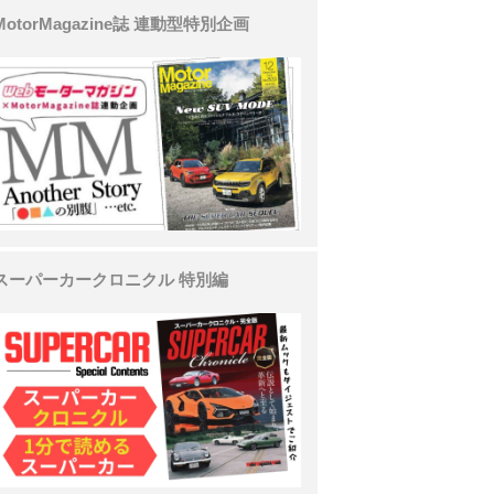
MotorMagazine誌 連動型特別企画
スーパーカークロニクル 特別編