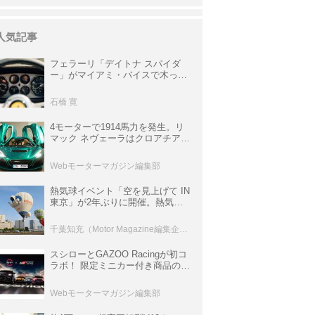
人気記事
フェラーリ「デイトナ スパイダ
ー」がマイアミ・バイスで木っ端
みじんになった後「テスタロッ
サ」に化けた理由
石橋 寛
4モーターで1914馬力を発生。リ
マック ネヴェーラはクロアチア発
のハイパーBEV【スーパーカーク
ロニクル・完全版／115】
Webモーターマガジン編集部
熱気球イベント「空を見上げて IN
東京」が2年ぶりに開催。熱気球
体験搭乗会や模型飛行機づくり教
室などのコンテンツも
千葉知充（Motor Magazine編集企画室）
スシローとGAZOO Racingが初コ
ラボ！ 限定ミニカー付き商品の
他、富士スピードウェイのイベン
ト体験があたる抽選企画などを展
Webモーターマガジン編集部
開