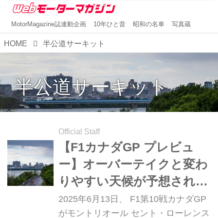
MotorMagazine誌連動企画
10年ひと昔
昭和の名車
写真蔵
HOME
半公道サーキット
半公道サーキット
Official Staff
【F1カナダGP プレビュ
ー】オーバーテイクと変わ
りやすい天候が予想される
モントリオール、波乱の要
2025年6月13日、 F1第10戦カナダGP
素はたっぷり
がモントリオール セント・ローレンス