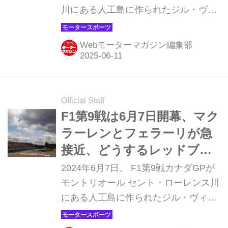
川にある人工島に作られたジル・ヴィ
ルヌーヴ・サーキットで開幕する。モ
ナコほど特殊なコースではないが、パ
Webモーターマガジン編集部
ーマネントサーキットとは異なる半公
道サーキットは、変わりやすい天候と
気温がドライバーを悩ませる。またオ
ーバーテイクは可能であるものの滑り
Official Staff
やすく、しばしば派手なアクシデント
F1第9戦は6月7日開幕、マク
が発生する。
ラーレンとフェラーリが急
接近、どうするレッドブ
ル！？【カナダGP プレビ
2024年6月7日、 F1第9戦カナダGPが
ュー】
モントリオール セント・ローレンス川
にある人工島に作られたジル・ヴィル
ヌーヴ・サーキットで開幕する。モナ
コほど特殊なコースではないが、パー