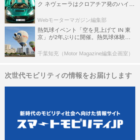
ク ネヴェーラはクロアチア発のハイパ
ーBEV【スーパーカークロニクル・完
全版／115】
Webモーターマガジン編集部
熱気球イベント「空を見上げて IN 東
京」が2年ぶりに開催。熱気球体験搭
乗会や模型飛行機づくり教室などのコ
ンテンツも
千葉知充（Motor Magazine編集企画室）
次世代モビリティの情報をお届けします