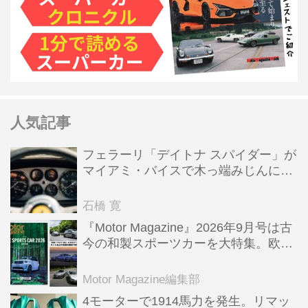
人気記事
フェラーリ「デイトナ スパイダー」が
マイアミ・バイスで木っ端みじんにな
った後「テスタロッサ」に化けた理由
石橋 寛
『Motor Magazine』2026年9月号は古
今の和製スポーツカーを大特集。欧州
スポーツ＆スーパーカー情報も満載
Motor Magazine編集部
4モーターで1914馬力を発生。リマッ