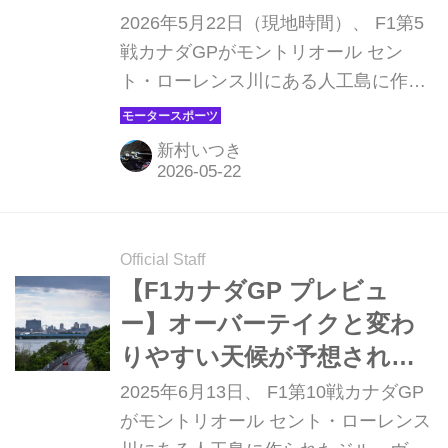
ビュー】
2026年5月22日（現地時間）、 F1第5
戦カナダGPがモントリオール セン
ト・ローレンス川にある人工島に作ら
れたジル・ヴィルヌーヴ・サーキット
で開幕する。パーマネントサーキット
新村いつき
とも市街地コースとも異なる半公道サ
ーキットは、変わりやすい天候と気温
でもドライバーを悩ませる。なおカナ
ダGPは前戦マイアミGPに続いてスプ
Official Staff
リントフォーマットで行われる。
【F1カナダGP プレビュ
ー】オーバーテイクと変わ
りやすい天候が予想される
モントリオール、波乱の要
2025年6月13日、 F1第10戦カナダGP
素はたっぷり
がモントリオール セント・ローレンス