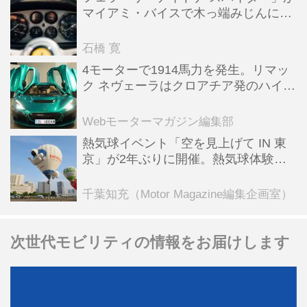
マイアミ・バイスで木っ端みじんにな
った後「テスタロッサ」に化けた理由
石橋 寛
4モーターで1914馬力を発生。リマッ
ク ネヴェーラはクロアチア発のハイパ
ーBEV【スーパーカークロニクル・完
全版／115】
Webモーターマガジン編集部
熱気球イベント「空を見上げて IN 東
京」が2年ぶりに開催。熱気球体験搭
乗会や模型飛行機づくり教室などのコ
ンテンツも
千葉知充（Motor Magazine編集企画室）
次世代モビリティの情報をお届けします