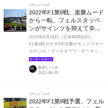
ーキ性能、タイヤ温度、天候、戦略、
Official Staff
予選順位の重要性、オーバーテイク、
2022年F1第9戦、楽勝ムード
セーフティカーなど、さまざまな要素
から一転、フェルスタッペ
を含んだ難しいコースと言われるが、
ンがサインツを抑えて辛
今年はどんなレースとなるのだろう
勝、今季6勝目【カナダ
2022年6月19日（日本時間20日）、
か。
GP】
F1第9戦カナダGP決勝がモントリオー
ルのジル・ヴィルヌーヴ・サーキット
で行われ、マックス・フェルスタッペ
ン（レッドブル）がカルロス・サイン
新村いつき
ツ（フェラーリ）の猛攻を抑えて優勝
を飾った。3位にはメルセデスのルイ
ス・ハミルトンが入った。パワーユニ
ットエレメント交換のペナルティで19
Official Staff
番グリッドからスタートしたシャル
2022年F1第9戦予選、フェル
ル・ルクレール（フェラーリ）は、5