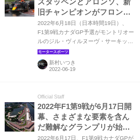
スタッペンとアロンソ、新
位入賞が精一杯だった。
旧チャンピオンがフロント
ロウ。ルクレールは後方か
2022年6月18日（日本時間19日）、
らのスタートに【カナダ
F1第9戦カナダGP予選がモントリオー
ルのジル・ヴィルヌーヴ・サーキット
GP】
で行われ、マックス・フェルスタッペ
ン（レッドブル）が2番手に大差をつ
新村いつき
けてポールポジションを獲得した。2
番手はフェルナンド・アロンソ（アル
ピーヌ）、3番手はカルロス・サイン
ツ（フェラーリ）。パワーユニット交
Official Staff
換によるペナルティで後方スタートが
2022年F1第9戦が6月17日開
決まっているシャルル・ルクレール
幕、さまざまな要素を含ん
（フェラーリ）はQ2をキャンセルして
だ難解なグランプリが始ま
15番手、角田裕毅（アルファタウリ・
る【カナダGP】
2022年6月17日、F1第9戦カナダGPが