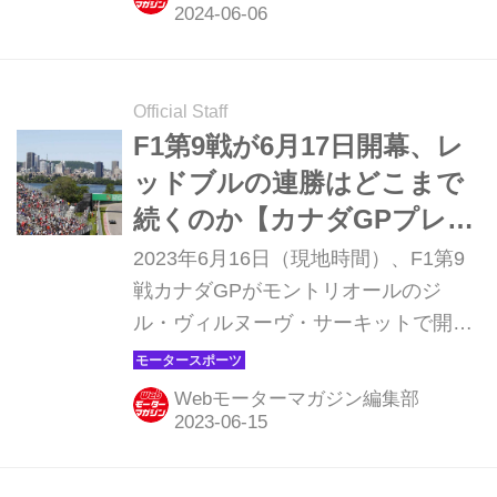
マネントサーキットとは異なる半公道
サーキットでどんなレースが繰り広げ
られるか楽しみだ。
Official Staff
F1第9戦が6月17日開幕、レ
ッドブルの連勝はどこまで
続くのか【カナダGPプレビ
ュー】
2023年6月16日（現地時間）、F1第9
戦カナダGPがモントリオールのジ
ル・ヴィルヌーヴ・サーキットで開幕
する。今シーズンここまで負けなしの
7連勝と圧倒的な速さを見せるレッド
Webモーターマガジン編集部
ブルがここでも圧勝してしまうのか。
舞台となるジル・ヴィルヌーヴ・サー
キットは、ストレートスピード、ブレ