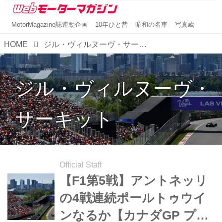
MotorMagazine誌連動企画
10年ひと昔
昭和の名車
写真蔵
HOME
ジル・ヴィルヌーヴ・サーキット
ジル・ヴィルヌーヴ・
サーキット
Official Staff
【F1第5戦】アントネッリ
の4戦連続ポールトゥウイ
ンなるか【カナダGP プレ