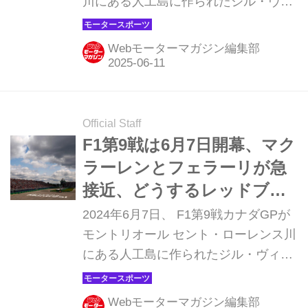
川にある人工島に作られたジル・ヴィ
ルヌーヴ・サーキットで開幕する。モ
ナコほど特殊なコースではないが、パ
Webモーターマガジン編集部
ーマネントサーキットとは異なる半公
道サーキットは、変わりやすい天候と
気温がドライバーを悩ませる。またオ
ーバーテイクは可能であるものの滑り
Official Staff
やすく、しばしば派手なアクシデント
F1第9戦は6月7日開幕、マク
が発生する。
ラーレンとフェラーリが急
接近、どうするレッドブ
ル！？【カナダGP プレビ
2024年6月7日、 F1第9戦カナダGPが
ュー】
モントリオール セント・ローレンス川
にある人工島に作られたジル・ヴィル
ヌーヴ・サーキットで開幕する。モナ
コほど特殊なコースではないが、パー
Webモーターマガジン編集部