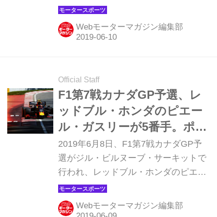
れ、メルセデスのルイス・ハミルトン
がシーズン5勝目を挙げた。2位はフェ
Webモーターマガジン編集部
ラーリのセバスチャン・ヴェッテル、
3位にはフェラーリのシャルル・ルク
レールが入った。ホンダ勢はマック
ス・フェルスタッペン（レッドブル）
Official Staff
の5位が最上位。5番手グリッドからス
F1第7戦カナダGP予選、レ
タートしたチームメイトのピエール・
ッドブル・ホンダのピエー
ガスリーはルノー2台の後塵を拝し8
ル・ガスリーが5番手。ポー
位。トロロッソはダニール・クビアト
ルはフェラーリのセバスチ
2019年6月8日、F1第7戦カナダGP予
が10位、アレキサンダー・アルボンは
ャン・ヴェッテル【モータ
選がジル・ビルヌーブ・サーキットで
リタイアに終わった。
行われ、レッドブル・ホンダのピエー
ースポーツ】
ル・ガスリーが5番手タイムをマーク
した。ポールポジションはフェラーリ
Webモーターマガジン編集部
のセバスチャン・ヴェッテル。レッド