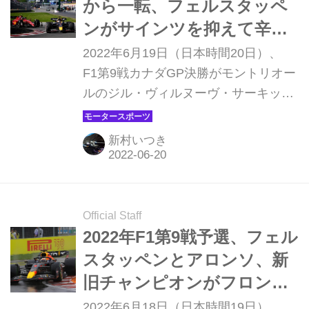
から一転、フェルスタッペ
を含んだ難しいコースと言われるが、
ンがサインツを抑えて辛
今年はどんなレースとなるのだろう
勝、今季6勝目【カナダ
2022年6月19日（日本時間20日）、
か。
GP】
F1第9戦カナダGP決勝がモントリオー
ルのジル・ヴィルヌーヴ・サーキット
で行われ、マックス・フェルスタッペ
ン（レッドブル）がカルロス・サイン
新村いつき
ツ（フェラーリ）の猛攻を抑えて優勝
を飾った。3位にはメルセデスのルイ
ス・ハミルトンが入った。パワーユニ
ットエレメント交換のペナルティで19
Official Staff
番グリッドからスタートしたシャル
2022年F1第9戦予選、フェル
ル・ルクレール（フェラーリ）は、5
スタッペンとアロンソ、新
位入賞が精一杯だった。
旧チャンピオンがフロント
ロウ。ルクレールは後方か
2022年6月18日（日本時間19日）、