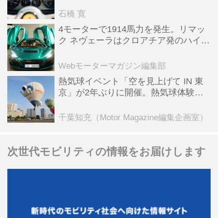
石橋 寛
4モーターで1914馬力を発生。リマッ
ク ネヴェーラはクロアチア発のハイパ
ーBEV【スーパーカークロニクル・完
全版／115】
Webモーターマガジン編集部
熱気球イベント「空を見上げて IN 東
京」が2年ぶりに開催。熱気球体験搭
乗会や模型飛行機づくり教室などのコ
ンテンツも
千葉知充（Motor Magazine編集企画室）
次世代モビリティの情報をお届けします