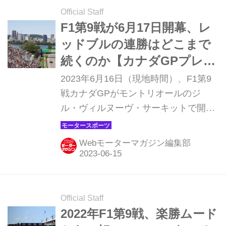
Official Staff
F1第9戦が6月17日開幕、レ
ッドブルの連勝はどこまで
続くのか【カナダGPプレビ
ュー】
2023年6月16日（現地時間）、F1第9
戦カナダGPがモントリオールのジ
ル・ヴィルヌーヴ・サーキットで開幕
する。今シーズンここまで負けなしの
7連勝と圧倒的な速さを見せるレッド
Webモーターマガジン編集部
ブルがここでも圧勝してしまうのか。
舞台となるジル・ヴィルヌーヴ・サー
キットは、ストレートスピード、ブレ
ーキ性能、タイヤ温度、天候、戦略、
Official Staff
予選順位の重要性、オーバーテイク、
2022年F1第9戦、楽勝ムード
セーフティカーなど、さまざまな要素