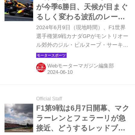
が発生する。
が今季6勝目、天候が目まぐ
るしく変わる波乱のレース
を制す【カナダGP】
2024年6月9日（現地時間）、F1世界
選手権第9戦カナダGPがモントリオー
ル郊外のジル・ビルヌーブ・サーキッ
トで開催され、レッドブルのマック
ス・フェルスタッペンが優勝、2位は
Webモーターマガジン編集部
マクラーレンのランド・ノリス、3位
にはメルセデスのジョージ・ラッセル
が入った。終盤までポイント圏内を走
っていた角田裕毅（RB）は、痛恨のコ
Official Staff
ースアウトを喫して14位に終わった。
F1第9戦は6月7日開幕、マク
ラーレンとフェラーリが急
接近、どうするレッドブ