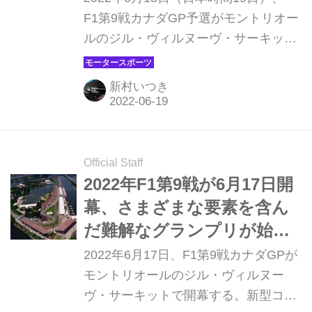
らのスタートに【カナダ
F1第9戦カナダGP予選がモントリオー
ルのジル・ヴィルヌーヴ・サーキット
GP】
で行われ、マックス・フェルスタッペ
ン（レッドブル）が2番手に大差をつ
新村いつき
けてポールポジションを獲得した。2
番手はフェルナンド・アロンソ（アル
ピーヌ）、3番手はカルロス・サイン
ツ（フェラーリ）。パワーユニット交
Official Staff
換によるペナルティで後方スタートが
2022年F1第9戦が6月17日開
決まっているシャルル・ルクレール
幕、さまざまな要素を含ん
（フェラーリ）はQ2をキャンセルして
だ難解なグランプリが始ま
15番手、角田裕毅（アルファタウリ・
る【カナダGP】
2022年6月17日、F1第9戦カナダGPが
レッドブル）はQ1途中で周回をやめ
モントリオールのジル・ヴィルヌー
20番手だった。
ヴ・サーキットで開幕する。新型コロ