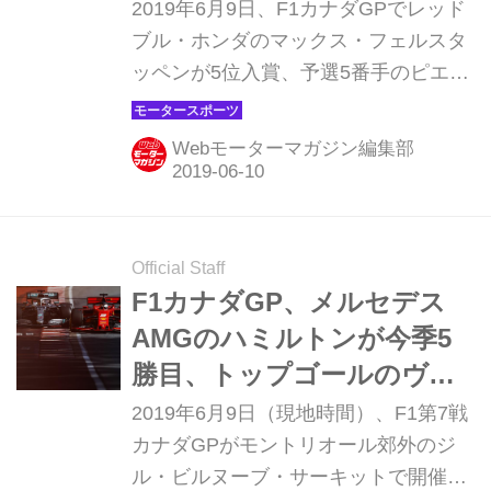
ら8位に敗れたガスリーの明
2019年6月9日、F1カナダGPでレッド
暗【モータースポーツ】
ブル・ホンダのマックス・フェルスタ
ッペンが5位入賞、予選5番手のピエー
ル・ガスリーは8位入賞を果たした。
予選の結果からすると少々意外だが、
Webモーターマガジン編集部
どんなレースとなったのだろう。
Official Staff
F1カナダGP、メルセデス
AMGのハミルトンが今季5
勝目、トップゴールのヴェ
ッテルは2位に降格【モータ
2019年6月9日（現地時間）、F1第7戦
ースポーツ】
カナダGPがモントリオール郊外のジ
ル・ビルヌーブ・サーキットで開催さ