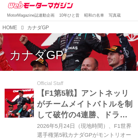
MotorMagazine誌連動企画
10年ひと昔
昭和の名車
写真蔵
HOME
カナダGP
カナダGP
Official Staff
【F1第5戦】アントネッリ
がチームメイトバトルを制
して破竹の4連勝、ドライ
バーズ選手権は独走状態に
2026年5月24日（現地時間）、F1世界
【カナダGP決勝】
選手権第5戦カナダGPがモントリオー