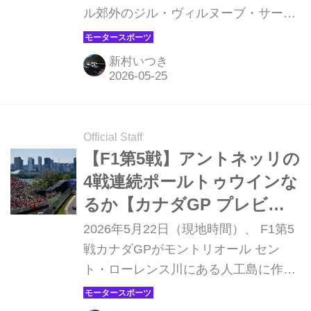
ル郊外のジル・ヴィルヌーブ・サーキ
ットで開催され、メルセデスのキミ・
アントネッリが優勝。2位にフェラー
新村いつき
リのルイス・フェルスタッペン、3位
にはレッドブルのマックス・フェルス
タッペンが入った。
Official Staff
【F1第5戦】アントネッリの
4戦連続ポールトゥウインな
るか【カナダGP プレビュ
ー】
2026年5月22日（現地時間）、 F1第5
戦カナダGPがモントリオール セン
ト・ローレンス川にある人工島に作ら
れたジル・ヴィルヌーヴ・サーキット
で開幕する。パーマネントサーキット