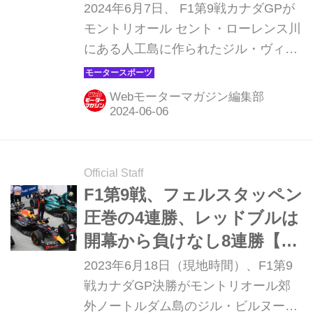
ル！？【カナダGP プレビ
2024年6月7日、 F1第9戦カナダGPが
ュー】
モントリオール セント・ローレンス川
にある人工島に作られたジル・ヴィル
ヌーヴ・サーキットで開幕する。モナ
コほど特殊なコースではないが、パー
Webモーターマガジン編集部
マネントサーキットとは異なる半公道
サーキットでどんなレースが繰り広げ
られるか楽しみだ。
Official Staff
F1第9戦、フェルスタッペン
圧巻の4連勝、レッドブルは
開幕から負けなし8連勝【カ
ナダGP決勝】
2023年6月18日（現地時間）、F1第9
戦カナダGP決勝がモントリオール郊
外ノートルダム島のジル・ビルヌー