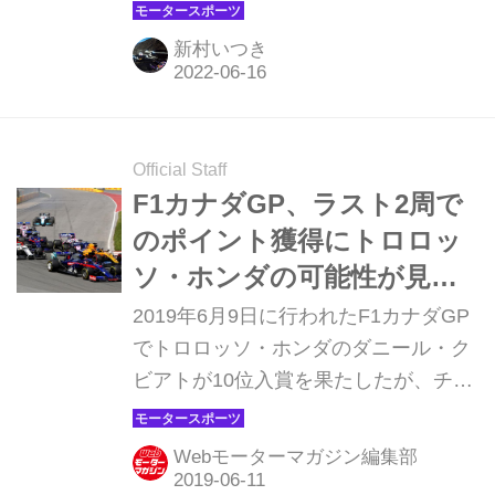
ナウイルス感染拡大により2020年と
2021年で開催されなかったため、
新村いつき
2019年以来、3年ぶりの開催となる。
Official Staff
F1カナダGP、ラスト2周で
のポイント獲得にトロロッ
ソ・ホンダの可能性が見え
た【モータースポーツ】
2019年6月9日に行われたF1カナダGP
でトロロッソ・ホンダのダニール・ク
ビアトが10位入賞を果たしたが、チー
ムメイトのアレクサンダー・アルボン
はリタイアに終わっている。トロロッ
Webモーターマガジン編集部
ソ・ホンダにとってのカナダGPはど