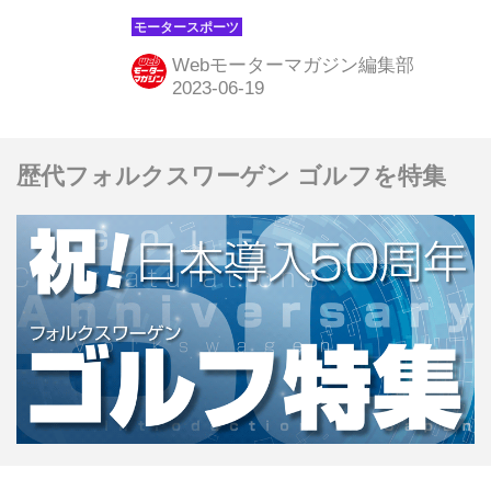
ブ・サーキットで開催され、レッドブ
ルのマックス・フェルスタッペンが優
Webモーターマガジン編集部
勝。2位にはアストンマーティンのフ
ェルナンド・アロンソ、3位にはメル
セデスのルイス・ハミルトンが入っ
歴代フォルクスワーゲン ゴルフを特集
た。角田裕毅（アルファタウリ）は14
位に終わり、ポイント獲得ならなかっ
た。