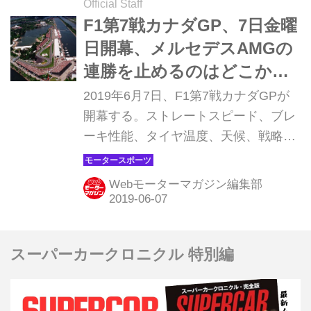
Official Staff
F1第7戦カナダGP、7日金曜
日開幕、メルセデスAMGの
連勝を止めるのはどこか
【モータースポーツ】
2019年6月7日、F1第7戦カナダGPが
開幕する。ストレートスピード、ブレ
ーキ性能、タイヤ温度、天候、戦略、
予選順位の重要性、オーバーテイク、
セーフティカーなど、さまざまな要素
Webモーターマガジン編集部
を含んだ難解なグランプリと言われる
が、ここで好成績をあげるポイントは
どこにあるのか探ってみよう。
スーパーカークロニクル 特別編