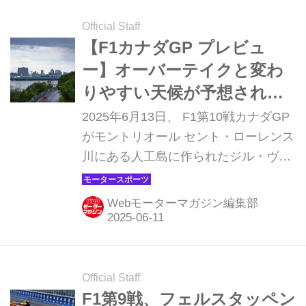
セデスのキミ・アントネリが入った。
グリッドペナルティで18番手スタート
Official Staff
となった角田裕毅（レッドブル）は、
【F1カナダGP プレビュ
1ストップ戦略で浮上を狙ったが12位
ー】オーバーテイクと変わ
に終わった。
りやすい天候が予想される
モントリオール、波乱の要
2025年6月13日、 F1第10戦カナダGP
素はたっぷり
がモントリオール セント・ローレンス
川にある人工島に作られたジル・ヴィ
ルヌーヴ・サーキットで開幕する。モ
ナコほど特殊なコースではないが、パ
Webモーターマガジン編集部
ーマネントサーキットとは異なる半公
道サーキットは、変わりやすい天候と
気温がドライバーを悩ませる。またオ
ーバーテイクは可能であるものの滑り
Official Staff
やすく、しばしば派手なアクシデント
F1第9戦、フェルスタッペン