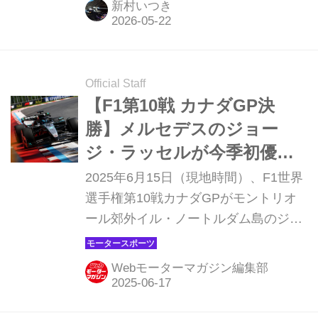
新村いつき
とも市街地コースとも異なる半公道サ
ーキットは、変わりやすい天候と気温
でもドライバーを悩ませる。なおカナ
ダGPは前戦マイアミGPに続いてスプ
Official Staff
リントフォーマットで行われる。
【F1第10戦 カナダGP決
勝】メルセデスのジョー
ジ・ラッセルが今季初優
勝、マクラーレンは表彰台
2025年6月15日（現地時間）、F1世界
逃す
選手権第10戦カナダGPがモントリオ
ール郊外イル・ノートルダム島のジ
ル・ビルヌーブ・サーキットで開催さ
れ、メルセデスのジョージ・ラッセル
Webモーターマガジン編集部
が優勝、2位にはレッドブルのマック
ス・フェルスタッペン、3位にはメル