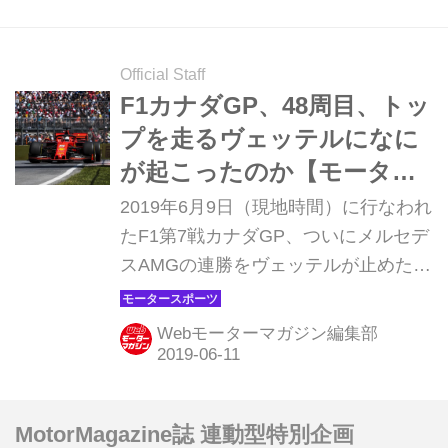
んなレースだったのだろうか。
Official Staff
F1カナダGP、48周目、トッ
プを走るヴェッテルになに
が起こったのか【モーター
スポーツ】
2019年6月9日（現地時間）に行なわれ
たF1第7戦カナダGP、ついにメルセデ
スAMGの連勝をヴェッテルが止めたと
思われたが、レース結果は意外なもの
になった。オーバーテイクが可能なサ
Webモーターマガジン編集部
ーキットでの息詰まる攻防、高い気温
の中でのタイヤ戦略は見応えがあっ
た。
MotorMagazine誌 連動型特別企画