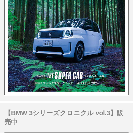
【BMW 3シリーズクロニクル vol.3】販
売中