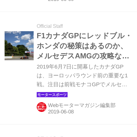
ブル・ホンダのマックス・フェルスタ
ペンは予選Q2終了間際のケヴィン・マ
グヌッセン（ハース・フェラーリ）の
Official Staff
クラッシュによりタイム計測されずQ3
F1カナダGPにレッドブル・
に進出できなかった。
ホンダの秘策はあるのか、
メルセデスAMGの攻略なる
か【モータースポーツ】
2019年6月7日に開幕したカナダGP
は、ヨーロッパラウンド前の重要な1
戦。注目は前戦モナコGPでメルセデ
スを追い詰めたレッドブル・ホンダに
集まるが、逆転のためにはなにが必要
Webモーターマガジン編集部
なのか。ホンダの秘策を探ってみた。