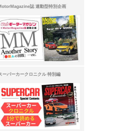
MotorMagazine誌 連動型特別企画
スーパーカークロニクル 特別編