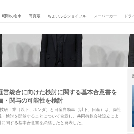
昭和の名車
写真蔵
ちょいふるジョイフル
スーパーカー
ドラ
経営統合に向けた検討に関する基本合意書を
画・関与の可能性を検討
、本田技研工業（以下、ホンダ）と日産自動車（以下、日産）は、両社
議・検討を開始することについて合意し、共同持株会社設立によ
討に関する基本合意書を締結したと発表した。