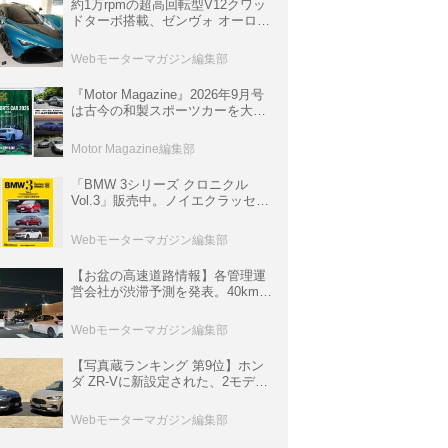
約1万rpmの超高回転型V12クワッ
ドターボ搭載、ゼンヴォ オーロラ
は100台限定、デンマーク発のハ
イパーカー【スーパーカークロニ
Webモーターマガジン編集部
クル・完全版／116】
『Motor Magazine』2026年9月号
は古今の和製スポーツカーを大特
集。欧州スポーツ＆スーパーカー
情報も満載
Motor Magazine編集部
「BMW 3シリーズ クロニクル
Vol.3」販売中。ノイエクラッセか
ら3シリーズへ、誕生50周年記念
ムック
Webモーターマガジン編集部
【お盆の高速道路情報】各管理運
営会社が渋滞予測を発表。40km以
上の渋滞を予測されている道が複
数ある
Webモーターマガジン編集部
【写真蔵ランキング 第9位】ホン
ダ ZR-Vに新設定された、2モデル
の特別仕様車「クロスツーリン
グ」と「ブラックスタイル」
Webモーターマガジン編集部