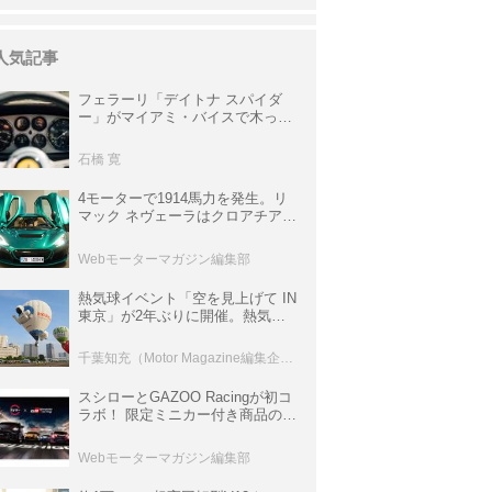
人気記事
フェラーリ「デイトナ スパイダ
ー」がマイアミ・バイスで木っ端
みじんになった後「テスタロッ
サ」に化けた理由
石橋 寛
4モーターで1914馬力を発生。リ
マック ネヴェーラはクロアチア発
のハイパーBEV【スーパーカーク
ロニクル・完全版／115】
Webモーターマガジン編集部
熱気球イベント「空を見上げて IN
東京」が2年ぶりに開催。熱気球
体験搭乗会や模型飛行機づくり教
室などのコンテンツも
千葉知充（Motor Magazine編集企画室）
スシローとGAZOO Racingが初コ
ラボ！ 限定ミニカー付き商品の
他、富士スピードウェイのイベン
ト体験があたる抽選企画などを展
Webモーターマガジン編集部
開