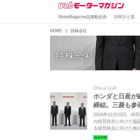
MotorMagazine誌連動企画
10年ひと昔
HOME
持株会社
持株会社
Official Staff
ホンダと日産が
締結。三菱も参
2024年12月23日
の経営統合に向けた協
る経営統合に向けた検