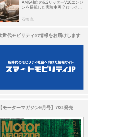
AMG独自の6.2リッターV10エンジ
ンを搭載した実験車両!? ひっそり
生き残っていた「CLK DTM AMG
P900 プロトタイプ」とは
石橋 寛
次世代モビリティの情報をお届けします
【モーターマガジン9月号】7/31発売