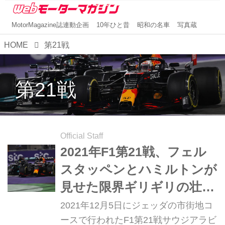
MotorMagazine誌連動企画
10年ひと昔
昭和の名車
写真蔵
HOME
第21戦
第21戦
Official Staff
2021年F1第21戦、フェル
スタッペンとハミルトンが
見せた限界ギリギリの壮絶
なバトル【サウジアラビア
2021年12月5日にジェッダの市街地コ
GP】
ースで行われたF1第21戦サウジアラビ