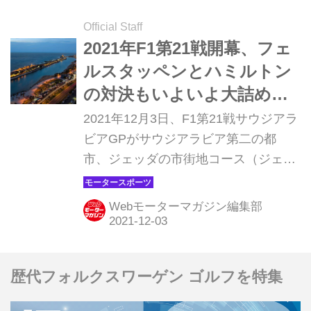
Official Staff
2021年F1第21戦開幕、フェ
ルスタッペンとハミルトン
の対決もいよいよ大詰めに
【サウジアラビアGP】
2021年12月3日、F1第21戦サウジアラ
ビアGPがサウジアラビア第二の都
市、ジェッダの市街地コース（ジェッ
ダ・コーニッシュ・サーキット＝
Jeddah Corniche Circuit）で開幕す
Webモーターマガジン編集部
る。サウジアラビアはF1初開催で、中
東でのグランプリとしてはバーレー
ン、アブダビ、カタールに次ぐ4番
歴代フォルクスワーゲン ゴルフを特集
目、世界的にはF1を開催する34番目の
国となる。なお、サウジアラビアGP