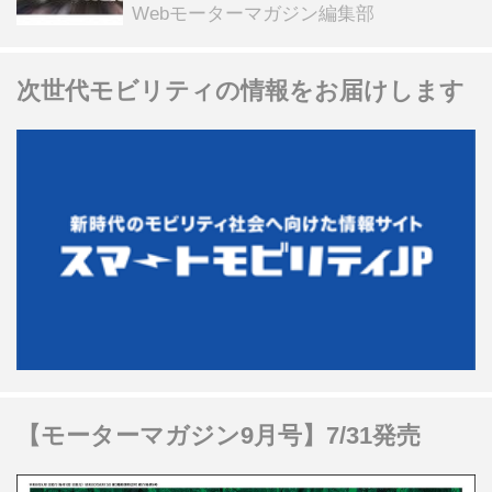
る抽選企画などを展開
Webモーターマガジン編集部
次世代モビリティの情報をお届けします
【モーターマガジン9月号】7/31発売