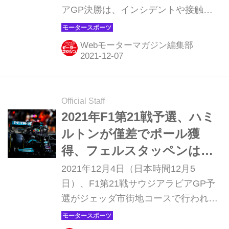
アGP決勝は、インシデントや接触、
ペナルティなど入り交じる劇的でアク
ション満載の見応えのあるレースとな
Webモーターマガジン編集部
った。レッドブル・ホンダのマック
ス・フェルスタッペンとメルセデスの
ルイス・ハミルトンが繰り広げた壮絶
なレースを振り返ってみよう。
Official Staff
2021年F1第21戦予選、ハミ
ルトンが僅差でポール獲
得、フェルスタッペンは惜
しくも3番手【サウジアラビ
2021年12月4日（日本時間12月5
アGP】
日）、F1第21戦サウジアラビアGP予
選がジェッダ市街地コースで行われ、
ルイス・ハミルトン（メルセデス）が
103回目のポールポジションを獲得し