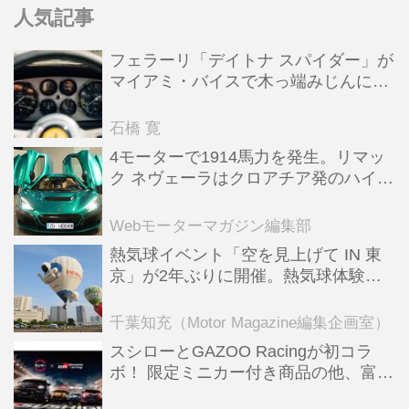
人気記事
フェラーリ「デイトナ スパイダー」が
マイアミ・バイスで木っ端みじんにな
った後「テスタロッサ」に化けた理由
石橋 寛
4モーターで1914馬力を発生。リマッ
ク ネヴェーラはクロアチア発のハイパ
ーBEV【スーパーカークロニクル・完
全版／115】
Webモーターマガジン編集部
熱気球イベント「空を見上げて IN 東
京」が2年ぶりに開催。熱気球体験搭
乗会や模型飛行機づくり教室などのコ
ンテンツも
千葉知充（Motor Magazine編集企画室）
スシローとGAZOO Racingが初コラ
ボ！ 限定ミニカー付き商品の他、富士
スピードウェイのイベント体験があた