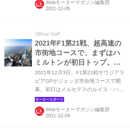
Webモーターマガジン編集部
た。マックス・フェルスタッペン（レ
ッドブル・ホンダ）は予選Q3最終アタ
ックの最終コーナー出口で惜しくもウ
ォールに接触してポールを逃した。
Official Staff
2021年F1第21戦、超高速の
市街地コースで、まずはハ
ミルトンが初日トップ。フ
ェルスタッペンは4番手【サ
2021年12月3日、F1第21戦サウジアラ
ウジアラビアGP】
ビアGPがジェッダ市街地コースで開
幕。初日はメルセデスのルイス・ハミ
ルトンがトップタイムをマークした。
チャンピオン争いに王手をけてのぞむ
Webモーターマガジン編集部
レッドブル・ホンダのマックス・フェ
ルスタッペンは4番手につけている。