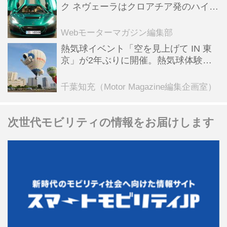
ク ネヴェーラはクロアチア発のハイパ
ーBEV【スーパーカークロニクル・完
全版／115】
Webモーターマガジン編集部
熱気球イベント「空を見上げて IN 東
京」が2年ぶりに開催。熱気球体験搭
乗会や模型飛行機づくり教室などのコ
ンテンツも
千葉知充（Motor Magazine編集企画室）
次世代モビリティの情報をお届けします