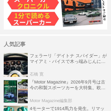
人気記事
フェラーリ「デイトナ スパイダー」が
マイアミ・バイスで木っ端みじんにな
った後「テスタロッサ」に化けた理由
石橋 寛
『Motor Magazine』2026年9月号は古
今の和製スポーツカーを大特集。欧州
スポーツ＆スーパーカー情報も満載
Motor Magazine編集部
4モーターで1914馬力を発生。リマッ