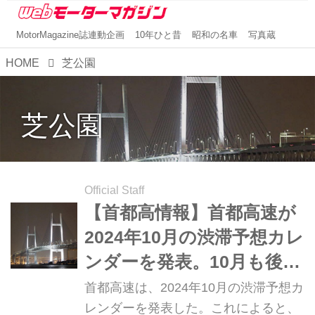
MotorMagazine誌連動企画
10年ひと昔
昭和の名車
写真蔵
HOME
芝公園
芝公園
Official Staff
【首都高情報】首都高速が
2024年10月の渋滞予想カレ
ンダーを発表。10月も後半
は渋滞が多くなりそうだ
首都高速は、2024年10月の渋滞予想カ
レンダーを発表した。これによると、