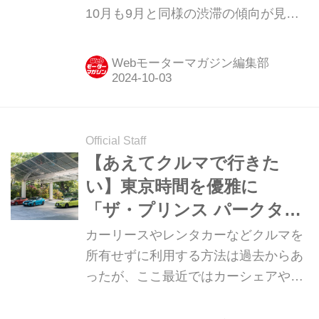
10月も9月と同様の渋滞の傾向が見ら
れそうだ。（タイトル写真はイメージ
です）
Webモーターマガジン編集部
Official Staff
【あえてクルマで行きた
い】東京時間を優雅に
「ザ・プリンス パークタワ
ー東京 （東京都港区） 」
カーリースやレンタカーなどクルマを
所有せずに利用する方法は過去からあ
ったが、ここ最近ではカーシェアやサ
ブスクなどの新たな利用形態も増えて
より身近になった。そんな、運転免許