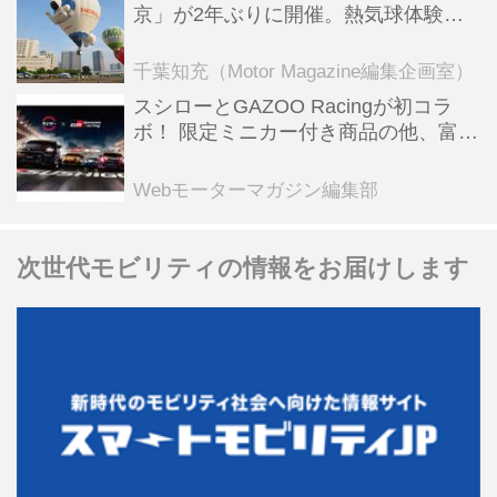
京」が2年ぶりに開催。熱気球体験搭
乗会や模型飛行機づくり教室などのコ
ンテンツも
千葉知充（Motor Magazine編集企画室）
スシローとGAZOO Racingが初コラ
ボ！ 限定ミニカー付き商品の他、富士
スピードウェイのイベント体験があた
る抽選企画などを展開
Webモーターマガジン編集部
次世代モビリティの情報をお届けします