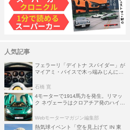
人気記事
フェラーリ「デイトナ スパイダー」が
マイアミ・バイスで木っ端みじんにな
った後「テスタロッサ」に化けた理由
石橋 寛
4モーターで1914馬力を発生。リマッ
ク ネヴェーラはクロアチア発のハイパ
ーBEV【スーパーカークロニクル・完
全版／115】
Webモーターマガジン編集部
熱気球イベント「空を見上げて IN 東