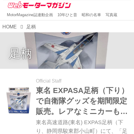
MotorMagazine誌連動企画
10年ひと昔
昭和の名車
写真蔵
HOME
足柄
足柄
Official Staff
東名 EXPASA足柄（下り）
で自衛隊グッズを期間限定
販売。レアなミニカーも見
逃せない「足柄ホビーフェ
東名高速道路(東名) EXPAS足柄（下
ア」
り、静岡県駿東郡小山町）にて、「足