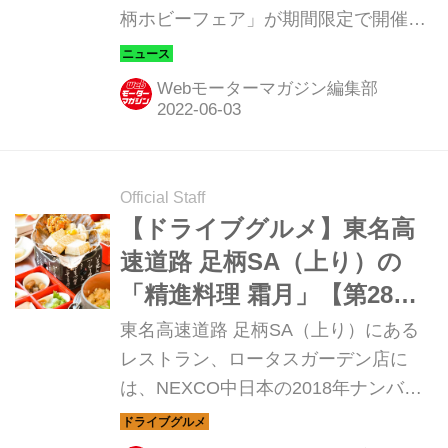
柄ホビーフェア」が期間限定で開催
中。ドライブのついでに寄るか？寄る
ついでにドライブに行くか！？そこが
Webモーターマガジン編集部
問題だ。
Official Staff
【ドライブグルメ】東名高
速道路 足柄SA（上り）の
「精進料理 霜月」【第28
回】
東名高速道路 足柄SA（上り）にある
レストラン、ロータスガーデン店に
は、NEXCO中日本の2018年ナンバー1
メニュー「精進料理 霜月（しもつ
き）」がある。