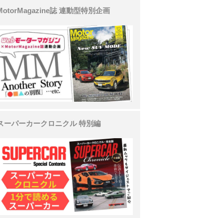
MotorMagazine誌 連動型特別企画
スーパーカークロニクル 特別編