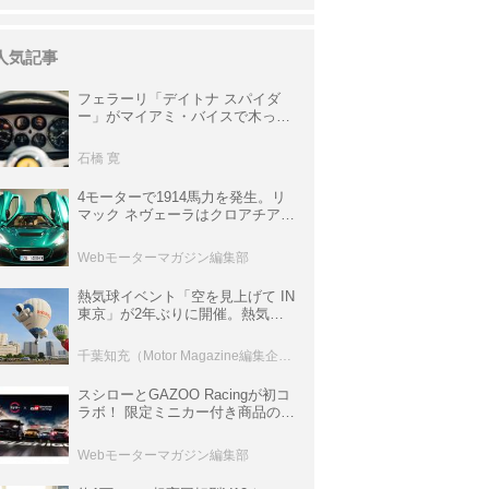
人気記事
フェラーリ「デイトナ スパイダ
ー」がマイアミ・バイスで木っ端
みじんになった後「テスタロッ
サ」に化けた理由
石橋 寛
4モーターで1914馬力を発生。リ
マック ネヴェーラはクロアチア発
のハイパーBEV【スーパーカーク
ロニクル・完全版／115】
Webモーターマガジン編集部
熱気球イベント「空を見上げて IN
東京」が2年ぶりに開催。熱気球
体験搭乗会や模型飛行機づくり教
室などのコンテンツも
千葉知充（Motor Magazine編集企画室）
スシローとGAZOO Racingが初コ
ラボ！ 限定ミニカー付き商品の
他、富士スピードウェイのイベン
ト体験があたる抽選企画などを展
Webモーターマガジン編集部
開