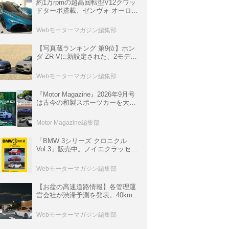
約1万rpmの超高回転型V12クワッ
ドターボ搭載、ゼンヴォ オーロラ
は100台限定、デンマーク発のハ
イパーカー【スーパーカークロニ
Webモーターマガジン編集部
クル・完全版／116】
【写真蔵ランキング 第9位】ホン
ダ ZR-Vに新設定された、2モデル
の特別仕様車「クロスツーリン
グ」と「ブラックスタイル」
Webモーターマガジン編集部
『Motor Magazine』2026年9月号
は古今の和製スポーツカーを大特
集。欧州スポーツ＆スーパーカー
情報も満載
Motor Magazine編集部
「BMW 3シリーズ クロニクル
Vol.3」販売中。ノイエクラッセか
ら3シリーズへ、誕生50周年記念
ムック
Webモーターマガジン編集部
【お盆の高速道路情報】各管理運
営会社が渋滞予測を発表。40km以
上の渋滞を予測されている道が複
数ある
Webモーターマガジン編集部