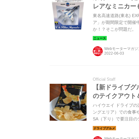
レアなミニカー
東名高速道路(東名) 
ア」が期間限定で開催
か！？そこが問題だ。
Webモーターマガ
Official Staff
【新ドライブグル
のテイクアウト
ハイウエイ ドライブの
ングエリア）での食事
SA（下り）で要注目
Webモーターマガ