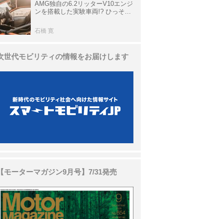
AMG独自の6.2リッターV10エンジ
ンを搭載した実験車両!? ひっそり
生き残っていた「CLK DTM AMG
P900 プロトタイプ」とは
石橋 寛
次世代モビリティの情報をお届けします
【モーターマガジン9月号】7/31発売