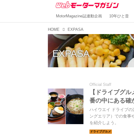
MotorMagazine誌連動企画
10年ひと昔
HOME
EXPASA
EXPASA
Official Staff
【ドライブグルメ
番の中にある確
ハイウエイ ドライブの
ングエリア）での食事や
を紹介しよう。