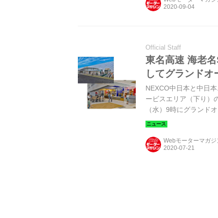
Official Staff
東名高速 海老名S
してグランドオ
NEXCO中日本と中日
ービスエリア（下り）の商
（水）9時にグランド
Webモーターマガ