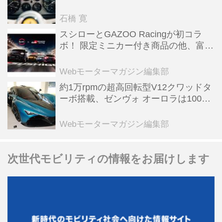
った後「テスタロッサ」に化けた理由
石橋 寛
スシローとGAZOO Racingが初コラ
ボ！ 限定ミニカー付き商品の他、富士
スピードウェイのイベント体験があた
る抽選企画などを展開
Webモーターマガジン編集部
約1万rpmの超高回転型V12クワッドタ
ーボ搭載、ゼンヴォ オーロラは100台
限定、デンマーク発のハイパーカー
【スーパーカークロニクル・完全版／
Webモーターマガジン編集部
116】
次世代モビリティの情報をお届けします