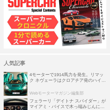
人気記事
4モーターで1914馬力を発生。リマッ
ク ネヴェーラはクロアチア発のハイパ
ーBEV【スーパーカークロニクル・完
全版／115】
Webモーターマガジン編集部
フェラーリ「デイトナ スパイダー」が
マイアミ・バイスで木っ端みじんにな