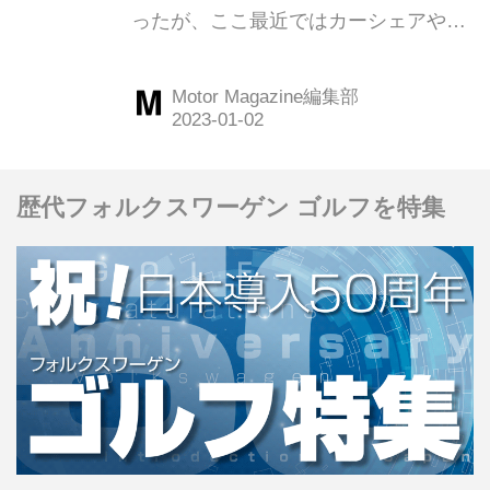
ったが、ここ最近ではカーシェアやサ
下郡箱根町）」
ブスクなどの新たな利用形態も増えて
より身近になった。そんな、運転免許
Motor Magazine編集部
さえ持っていれば誰でもドライブに行
ける今だからこそ、あえてクルマで行
きたい場所がある。今回は神奈川県足
歴代フォルクスワーゲン ゴルフを特集
柄下郡箱根町にある「KANAYA
RESORT HAKONE 金谷リゾート箱
根」に行ってみた。（Motor Magazine
2022年6月号より）