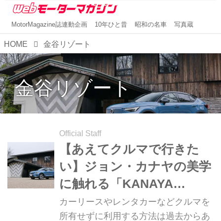
MotorMagazine誌連動企画
10年ひと昔
昭和の名車
写真蔵
HOME
金谷リゾート
金谷リゾート
Official Staff
【あえてクルマで行きた
い】ジョン・カナヤの美学
に触れる「KANAYA
RESORT HAKONE 金谷リ
カーリースやレンタカーなどクルマを
ゾート箱根（神奈川県足柄
所有せずに利用する方法は過去からあ