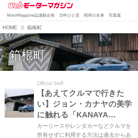
MotorMagazine誌連動企画
10年ひと昔
昭和の名車
写真蔵
HOME
箱根町
箱根町
Official Staff
【あえてクルマで行きた
い】ジョン・カナヤの美学
に触れる「KANAYA
RESORT HAKONE 金谷リ
カーリースやレンタカーなどクルマを
ゾート箱根（神奈川県足柄
所有せずに利用する方法は過去からあ