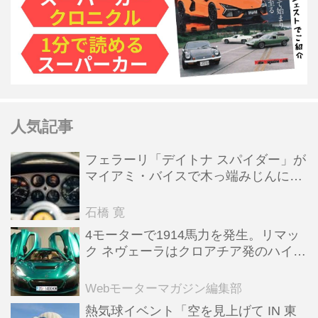
人気記事
フェラーリ「デイトナ スパイダー」が
マイアミ・バイスで木っ端みじんにな
った後「テスタロッサ」に化けた理由
石橋 寛
4モーターで1914馬力を発生。リマッ
ク ネヴェーラはクロアチア発のハイパ
ーBEV【スーパーカークロニクル・完
全版／115】
Webモーターマガジン編集部
熱気球イベント「空を見上げて IN 東