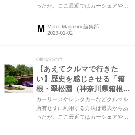
ったが、ここ最近ではカーシェアやサ
下郡箱根町）」
ブスクなどの新たな利用形態も増えて
より身近になった。そんな、運転免許
Motor Magazine編集部
さえ持っていれば誰でもドライブに行
ける今だからこそ、あえてクルマで行
きたい場所がある。今回は神奈川県足
柄下郡箱根町にある「KANAYA
Official Staff
RESORT HAKONE 金谷リゾート箱
【あえてクルマで行きた
根」に行ってみた。（Motor Magazine
い】歴史を感じさせる「箱
2022年6月号より）
根・翠松園（神奈川県箱根
町）」
カーリースやレンタカーなどクルマを
所有せずに利用する方法は過去からあ
ったが、ここ最近ではカーシェアやサ
ブスクなどの新たな利用形態も増えて
より身近になった。そんな、運転免許