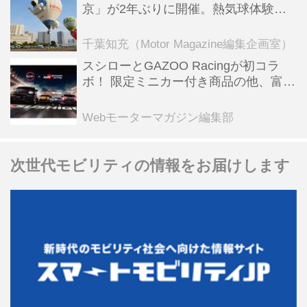
京」が2年ぶりに開催。熱気球体験搭
乗会や模型飛行機づくり教室などのコ
ンテンツも
千葉知充（Motor Magazine編集企画室）
スシローとGAZOO Racingが初コラ
ボ！ 限定ミニカー付き商品の他、富士
スピードウェイのイベント体験があた
る抽選企画などを展開
Webモーターマガジン編集部
次世代モビリティの情報をお届けします