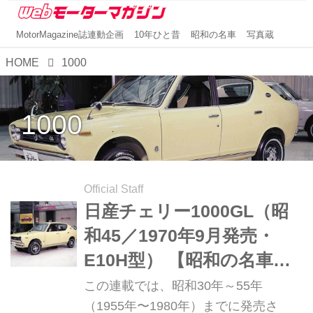
MotorMagazine誌連動企画
10年ひと昔
昭和の名車
写真蔵
HOME
1000
1000
Official Staff
日産チェリー1000GL（昭
和45／1970年9月発売・
E10H型） 【昭和の名車・
完全版ダイジェスト059】
この連載では、昭和30年～55年
（1955年〜1980年）までに発売さ