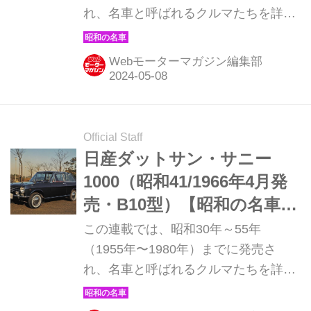
れ、名車と呼ばれるクルマたちを詳細
に紹介しよう。その第59回目は、FF車
の持つ魅力を知らしめたチェリー
Webモーターマガジン編集部
1000GLの登場だ。（現在販売中の
MOOK「昭和の名車・完全版
Volume.1」より）
Official Staff
日産ダットサン・サニー
1000（昭和41/1966年4月発
売・B10型）【昭和の名車・
完全版ダイジェスト034】
この連載では、昭和30年～55年
（1955年〜1980年）までに発売さ
れ、名車と呼ばれるクルマたちを詳細
に紹介しよう。その第34回目は日本の
マイカーブームの立役者、日産ダット