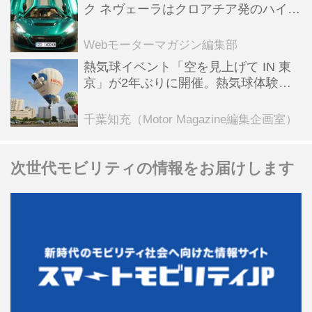
ク ネヴェーラはクロアチア発のハイパ
ーBEV【スーパーカークロニクル・完
全版／115】
Webモーターマガジン編集部
熱気球イベント「空を見上げて IN 東
京」が2年ぶりに開催。熱気球体験搭
乗会や模型飛行機づくり教室などのコ
ンテンツも
千葉知充（Motor Magazine編集企画室）
次世代モビリティの情報をお届けします