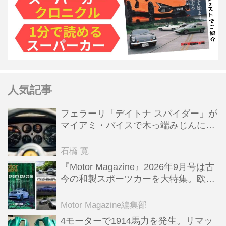
人気記事
フェラーリ「デイトナ スパイダー」が
マイアミ・バイスで木っ端みじんにな
った後「テスタロッサ」に化けた理由
石橋 寛
『Motor Magazine』2026年9月号は古
今の和製スポーツカーを大特集。欧州
スポーツ＆スーパーカー情報も満載
Motor Magazine編集部
4モーターで1914馬力を発生。リマッ