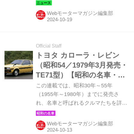
カローラTCレースカーを発表した。
Webモーターマガジン編集部
Official Staff
トヨタ カローラ・レビン
（昭和54／1979年3月発売・
TE71型）【昭和の名車・完
全版ダイジェスト103】
この連載では、昭和30年～55年
（1955年～1980年）までに発売さ
れ、名車と呼ばれるクルマたちを詳細
に紹介しよう。その第103回目は、走
る楽しさを存分に味あわせてくれた、
Webモーターマガジン編集部
TE71型トヨタ カローラ・レビンの登