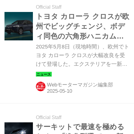
Official Staff
トヨタ カローラ クロスが欧
州でビッグチェンジ、ボデ
ィ同色の六角形ハニカムグ
リルでイメージ一新
2025年5月8日（現地時間）、欧州でト
ヨタ カローラ クロスが大幅改良を受
けて登場した。エクステリアを一新し
たほか、4WD仕様には新開発の
「AWD-i スノーエクストラモード」を
Webモーターマガジン編集部
採用し、SUVとしての魅力をさらに高
めた。パワートレーンは純ガソリン車
を廃止し、全車ハイブリッドとなっ
た。なお、大掛かりなマイナーチェン
Official Staff
ジと同時に、新たに「GR SPORT」グ
サーキットで最速を極める
レードが設定されている。日本仕様の