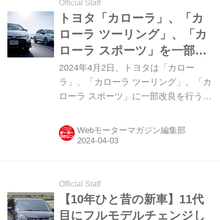
Official Staff
トヨタ「カローラ」、「カ
ローラ ツーリング」、「カ
ローラ スポーツ」を一部改
良。併せて「カローラ」／
2024年4月2日、トヨタは「カロー
「カローラ ツーリング」に
ラ」、「カローラ ツーリング」、「カ
ローラ スポーツ」に一部改良を行うと
特別仕様車「アクティブ ス
ともに、「カローラ」および「カロー
ポーツ」を設定
ラ ツーリング」にスポーツライクな特
Webモーターマガジン編集部
別仕様車「アクティブ スポーツ
（ACTIVE SPORT」を設定したと発
表。同日より販売が開始された。）
Official Staff
【10年ひと昔の新車】11代
目にフルモデルチェンジし