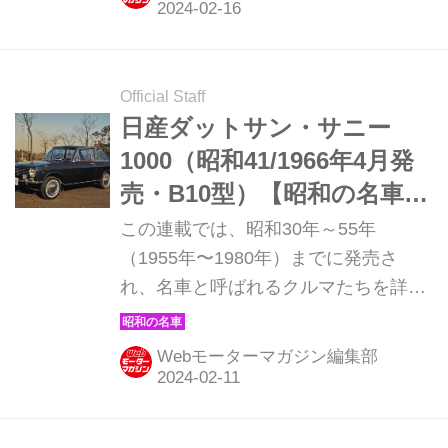
たトヨタ カローラ1100の登場だ。
（現在販売中のMOOK「昭和の名車・
完全版Volume.1」より）
Official Staff
日産ダットサン・サニー
1000（昭和41/1966年4月発
売・B10型）【昭和の名車・
完全版ダイジェスト034】
この連載では、昭和30年～55年
（1955年〜1980年）までに発売さ
れ、名車と呼ばれるクルマたちを詳細
に紹介しよう。その第34回目は日本の
マイカーブームの立役者、日産ダット
Webモーターマガジン編集部
サン・サニー1000の登場だ。（現在販
売中のMOOK「昭和の名車・完全版
Volume.1」より）