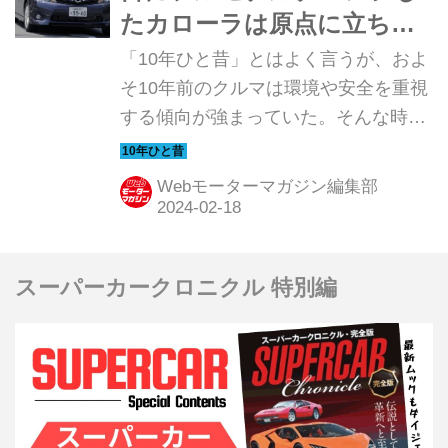
たカローラは原点に立ち返
って開発された
「10年ひと昔」とはよく言うが、およ
そ10年前のクルマは環境や安全を重視
する傾向が強まっていた。そんな時代
のニューモデル試乗記を当時の記事と
写真で紹介していこう。今回は、カロ
Webモーターマガジン編集部
ーラフィールダーだ。
スーパーカークロニクル 特別編