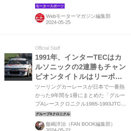
ーボンニュートラル技術の研究・開発
に取り組む「ST-Qクラス」のマシンた
Webモーターマガジン編集部
ちに注目が集まっています。今年は中
でも、走れば走るほど空気がきれいに
なる・・・そんな夢のような内燃機関
搭載車への期待値が、さらに高まって
Official Staff
きました。
1991年、インターTECはカ
ルソニックの2連勝もチャン
ピオンタイトルはリーボッ
クの手中に！【グループAレ
ツーリングカーレースが日本で一番熱
ースクロニクル1985-1993
かった9年間を1冊にまとめた「グルー
プAレースクロニクル1985-1993JTC9
JTC9年間の軌跡（7）】
年間の軌跡（モーターマガジン
社/2970円）」が好評発売中だ。ここ
飯嶋洋治（FAN BOOK編集部）
では、そこからの抜粋をお届けする。