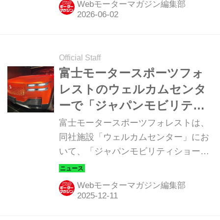
Webモーターマガジン編集部
だ。
Official Staff
富士モータースポーツフォ
レストのウェルカムセンタ
ーで「ジャパンモビリティ
ショー」出展車両を特別展
富士モータースポーツフォレストは、
示
同社施設「ウェルカムセンター」にお
いて、「ジャパンモビリティショー」
でトヨタ グループが出展し話題を集め
た主要車両の特別展示を2025年12月6
Webモーターマガジン編集部
日（土）から2026年2月1日（日）まで
行う。