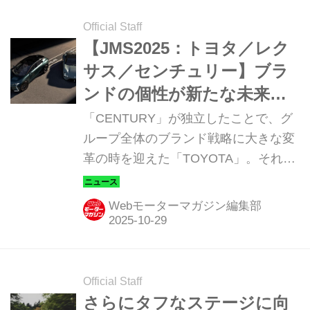
Official Staff
【JMS2025：トヨタ／レク
サス／センチュリー】ブラ
ンドの個性が新たな未来を
面白く！トヨタ渾身の「ス
「CENTURY」が独立したことで、グ
ーパージャンプ」への布石
ループ全体のブランド戦略に大きな変
革の時を迎えた「TOYOTA」。それぞ
が今、躍動し始める
れの役割が明確化されていく中、
「LEXUS」の立ち位置もまた、ひとき
Webモーターマガジン編集部
わ鮮やかに浮かび上がろうとしてい
る。「DAIHATSU」も集うジャパン モ
ビリティショー（JMS）2025のオー
ル・トヨタ エリアは、それぞれのブラ
Official Staff
ンドがもっと高く、もっと遠くに躍動
さらにタフなステージに向