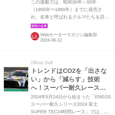
売・TE27型）【昭和の名
この連載では、昭和30年～55年
車・完全版ダイジェスト
（1955年〜1980年）までに発売さ
れ、名車と呼ばれるクルマたちを詳細
068】
に紹介しよう。その第68回目は、27レ
ビン／トレノの愛称で当時の走り屋に
Webモーターマガジン編集部
絶大な人気を誇った、トヨタ カロー
ラ・レビン/スプリンター・トレノ
1600の登場だ。（現在販売中の
MOOK「昭和の名車・完全版
Official Staff
Volume.1」より）
トレンドはCO2を「出さな
い」から「減らす」技術
へ！スーパー耐久レースで
「カーボンネガティブ」へ
2024年5月24日から始まった「ENEOS
の取り組みが加速し始めた
スーパー耐久シリーズ2024 富士
SUPER TEC24時間レース」では、カ