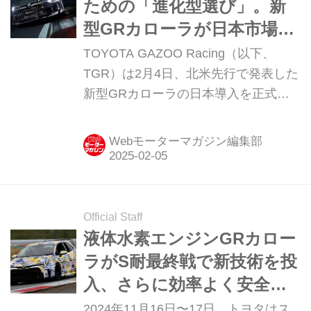
ための「進化型選び」。新
発表もまもなく行われそうだ。
型GRカローラが日本市場で
の受注を開始【どうせなら
TOYOTA GAZOO Racing（以下、
トップを狙え編】
TGR）は2月4日、北米先行で発表した
新型GRカローラの日本導入を正式に
発表しました。モータースポーツシー
ンからの学びを生かして、限界領域は
Webモーターマガジン編集部
もちろん日常使いにおいても「ずっと
乗っていたくなる」野性味を追求して
います。その奥深い魅力を、二回にわ
たってご紹介。前編は、かつてない
Official Staff
「速さ」を極めたこだわりポイントで
液体水素エンジンGRカロー
す。 限界性能を安定して楽しめる、洗
ラがS耐最終戦で新技術を投
練された冷却性能 2024年8月２日に米
入、さらに効率よく安全な
国で発表された進化型GRカローラ
水素社会実現へ
2024年11月16日〜17日、トヨタはス