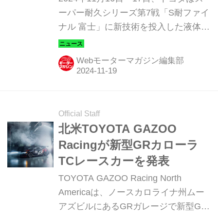
の、日本仕様車がついに発表されまし
ーパー耐久シリーズ第7戦「S耐ファイ
た。プロドライバー、評価ドライバ
ナル 富士」に新技術を投入した液体水
ー、そしてマスタ―ドライバーのモリ
素エンジン車「#32 ORC ROOKIE GR
ゾウからのフィードバックといった...
Corolla H2 Concept」（以下、液体水
Webモーターマガジン編集部
素エンジンGRカローラ）を投入し、
総合53位クラス7位で完走を果たし
た。トヨタは液体水素エンジンGRカ
ローラで2023年よりスーパー耐久シリ
Official Staff
ーズに参戦し素利活用社会に向けて開
北米TOYOTA GAZOO
発を進めているが、今回より新たに、
Racingが新型GRカローラ
走行時のボイルオフガス活用技術への
TCレースカーを発表
挑戦を開始した。
TOYOTA GAZOO Racing North
Americaは、ノースカロライナ州ムー
アズビルにあるGRガレージで新型GR