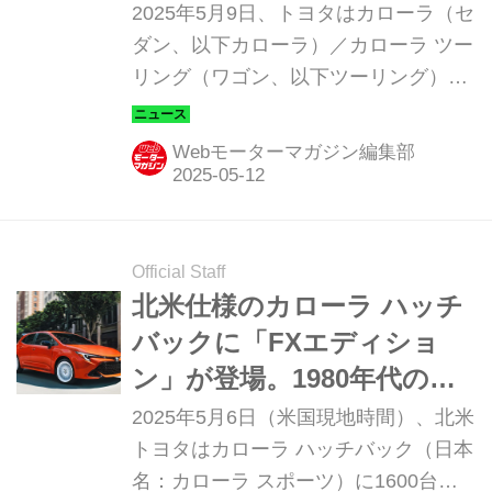
レーンはハイブリッドのみ
2025年5月9日、トヨタはカローラ（セ
に！
ダン、以下カローラ）／カローラ ツー
リング（ワゴン、以下ツーリング）／
カローラ スポーツ（ハッチバック、以
下スポーツ）を一部改良し、カローラ
Webモーターマガジン編集部
とツーリングは同年5月19日より、ス
ポーツは5月9日より発売すると発表し
た。
Official Staff
北米仕様のカローラ ハッチ
バックに「FXエディショ
ン」が登場。1980年代のカ
ローラFXをインスパイア
2025年5月6日（米国現地時間）、北米
トヨタはカローラ ハッチバック（日本
名：カローラ スポーツ）に1600台限