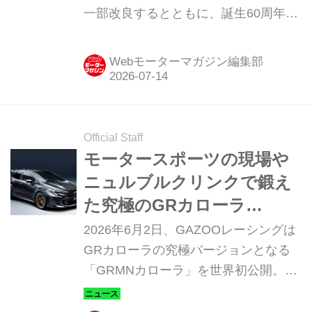
一部改良するとともに、誕生60周年を
記念した特別仕様車「G Z アクティブ
エレガンス（ACTIVE ELEGANCE）」
Webモーターマガジン編集部
を設定した。
Official Staff
モータースポーツの現場や
ニュルブルクリンクで鍛え
た究極のGRカローラ
「GRMNカローラ」を発表
2026年6月2日、GAZOOレーシングは
GRカローラの究極バージョンとなる
「GRMNカローラ」を世界初公開。日
本国内では2026年秋ごろから申込み受
付を開始し、2027年内に発売する予定