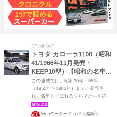
Official Staff
トヨタ カローラ1100（昭和
41/1966年11月発売・
KEEP10型）【昭和の名車・
完全版ダイジェスト035】
この連載では、昭和30年～55年
（1955年〜1980年）までに発売さ
れ、名車と呼ばれるクルマたちを詳細
に紹介しよう。その第35回目は、大衆
車ながら高級感を演出して人気を博し
Webモーターマガジン編集部