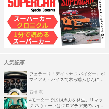
人気記事
フェラーリ「デイトナ スパイダー」が
マイアミ・バイスで木っ端みじんにな
った後「テスタロッサ」に化けた理由
石橋 寛
4モーターで1914馬力を発生。リマッ
ク ネヴェーラはクロアチア発のハイパ