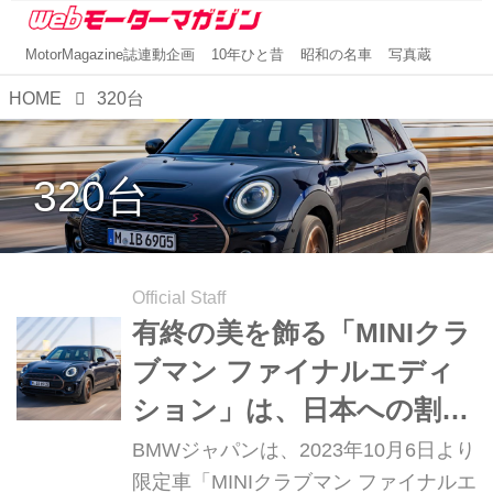
MotorMagazine誌連動企画
10年ひと昔
昭和の名車
写真蔵
HOME
320台
320台
Official Staff
有終の美を飾る「MINIクラ
ブマン ファイナルエディ
ション」は、日本への割り
当て320台！これがラスト
BMWジャパンは、2023年10月6日より
チャンスかも
限定車「MINIクラブマン ファイナルエ