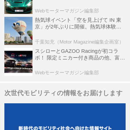
ーBEV【スーパーカークロニクル・完
全版／115】
Webモーターマガジン編集部
熱気球イベント「空を見上げて IN 東
京」が2年ぶりに開催。熱気球体験搭
乗会や模型飛行機づくり教室などのコ
ンテンツも
千葉知充（Motor Magazine編集企画室）
スシローとGAZOO Racingが初コラ
ボ！ 限定ミニカー付き商品の他、富士
スピードウェイのイベント体験があた
る抽選企画などを展開
Webモーターマガジン編集部
次世代モビリティの情報をお届けします