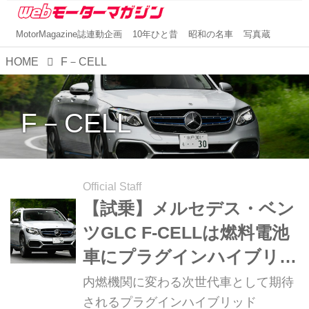
MotorMagazine誌連動企画
10年ひと昔
昭和の名車
写真蔵
HOME
F－CELL
F－CELL
Official Staff
【試乗】メルセデス・ベン
ツGLC F-CELLは燃料電池
車にプラグインハイブリッ
ドを組み合わせた次世代カ
内燃機関に変わる次世代車として期待
ー
されるプラグインハイブリッド