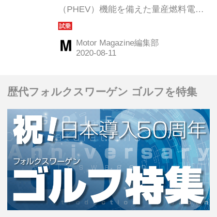
（PHEV）機能を備えた量産燃料電池
車（FCEV）をメルセデス・ベンツが
世に送り出した。一見エンジン車の
Motor Magazine編集部
GLCと同じに見えるボディに秘められ
た可能性を探っていく。（Motor
Magazine 2020年9月号より）
歴代フォルクスワーゲン ゴルフを特集