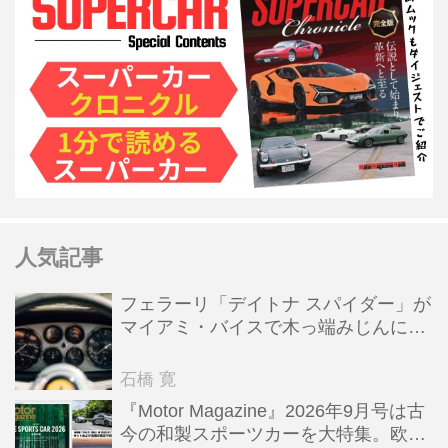
人気記事
フェラーリ「デイトナ スパイダー」が
マイアミ・バイスで木っ端みじんにな
った後「テスタロッサ」に化けた理由
石橋 寛
『Motor Magazine』2026年9月号は古
今の和製スポーツカーを大特集。欧州