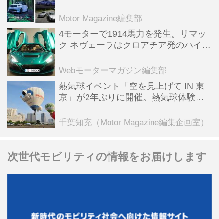
スポーツ＆スーパーカー情報も満載
Motor Magazine編集部
4モーターで1914馬力を発生。リマッ
ク ネヴェーラはクロアチア発のハイパ
ーBEV【スーパーカークロニクル・完
全版／115】
Webモーターマガジン編集部
熱気球イベント「空を見上げて IN 東
京」が2年ぶりに開催。熱気球体験搭
乗会や模型飛行機づくり教室などのコ
ンテンツも
千葉知充（Motor Magazine編集企画室）
次世代モビリティの情報をお届けします