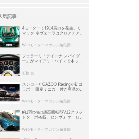
人気記事
4モーターで1914馬力を発生。リ
マック ネヴェーラはクロアチア発
のハイパーBEV【スーパーカーク
ロニクル・完全版／115】
Webモーターマガジン編集部
フェラーリ「デイトナ スパイダ
ー」がマイアミ・バイスで木っ端
みじんになった後「テスタロッ
サ」に化けた理由
石橋 寛
スシローとGAZOO Racingが初コ
ラボ！ 限定ミニカー付き商品の
他、富士スピードウェイのイベン
ト体験があたる抽選企画などを展
Webモーターマガジン編集部
開
約1万rpmの超高回転型V12クワッ
ドターボ搭載、ゼンヴォ オーロラ
は100台限定、デンマーク発のハ
イパーカー【スーパーカークロニ
Webモーターマガジン編集部
クル・完全版／116】