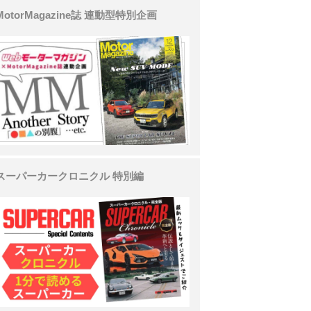
MotorMagazine誌 連動型特別企画
スーパーカークロニクル 特別編