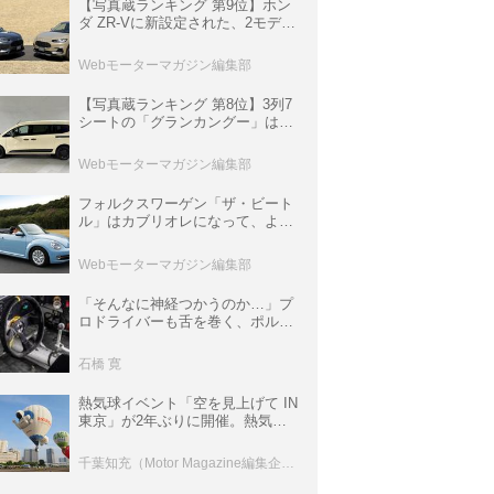
【写真蔵ランキング 第9位】ホン
ダ ZR-Vに新設定された、2モデル
の特別仕様車「クロスツーリン
グ」と「ブラックスタイル」
Webモーターマガジン編集部
【写真蔵ランキング 第8位】3列7
シートの「グランカングー」は、
欧州仕様にはないダブルバックド
ア＆ブラックバンパーの組み合わ
Webモーターマガジン編集部
せ
フォルクスワーゲン「ザ・ビート
ル」はカブリオレになって、より
スタイリッシュになった【10年ひ
と昔の新車】
Webモーターマガジン編集部
「そんなに神経つかうのか…」プ
ロドライバーも舌を巻く、ポルシ
ェが本気になった「924GTR」の
モンスターぶり
石橋 寛
熱気球イベント「空を見上げて IN
東京」が2年ぶりに開催。熱気球
体験搭乗会や模型飛行機づくり教
室などのコンテンツも
千葉知充（Motor Magazine編集企画室）