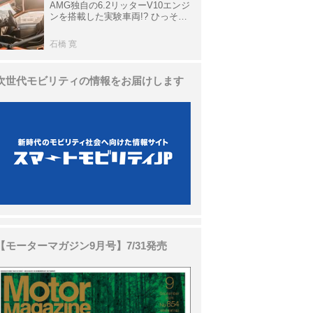
AMG独自の6.2リッターV10エンジ
ンを搭載した実験車両!? ひっそり
生き残っていた「CLK DTM AMG
P900 プロトタイプ」とは
石橋 寛
次世代モビリティの情報をお届けします
【モーターマガジン9月号】7/31発売