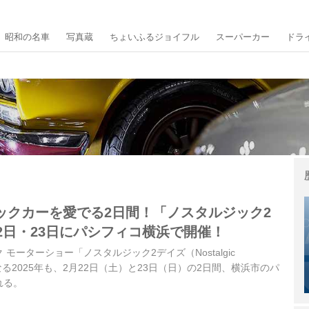
昭和の名車
写真蔵
ちょいふるジョイフル
スーパーカー
ドラ
ックカーを愛でる2日間！「ノスタルジック2
2日・23日にパシフィコ横浜で開催！
モーターショー「ノスタルジック2デイズ（Nostalgic
となる2025年も、2月22日（土）と23日（日）の2日間、横浜市のパ
れる。