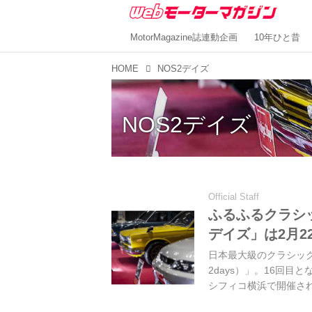
MotorMagazine誌連動企画
10年ひと昔
HOME
NOS2デイズ
NOS2デイズ
Official Staff
ふるふるクラシ
デイズ」は2月2
日本最大級のクラシック 
2days）」。16回目
シフィコ横浜で開催さ