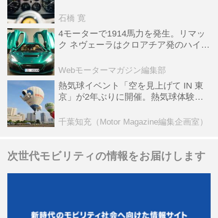
った後「テスタロッサ」に化けた理由
石橋 寛
4モーターで1914馬力を発生。リマッ
ク ネヴェーラはクロアチア発のハイパ
ーBEV【スーパーカークロニクル・完
全版／115】
Webモーターマガジン編集部
熱気球イベント「空を見上げて IN 東
京」が2年ぶりに開催。熱気球体験搭
乗会や模型飛行機づくり教室などのコ
ンテンツも
千葉知充（Motor Magazine編集企画室）
次世代モビリティの情報をお届けします