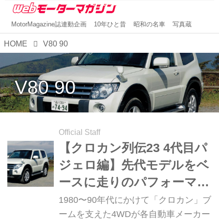
MotorMagazine誌連動企画
10年ひと昔
昭和の名車
写真蔵
HOME
V80 90
V80 90
Official Staff
【クロカン列伝23 4代目パ
ジェロ編】先代モデルをベ
ースに走りのパフォーマン
スを飛躍的に向上させた最
1980〜90年代にかけて「クロカン」ブ
終型
ームを支えた4WDが各自動車メーカー