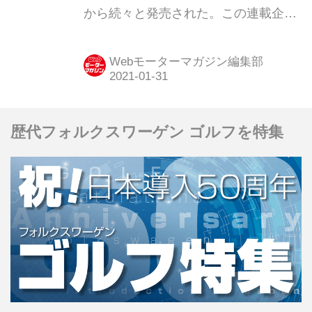
から続々と発売された。この連載企画
では、今でいうSUVとは、ひと味もふ
た味も異なる「泥臭さやワイルドさ」
Webモーターマガジン編集部
を前面に押し出したクロカン4WDを紹
介する。第23弾は「4代目パジェロ」
だ。
歴代フォルクスワーゲン ゴルフを特集