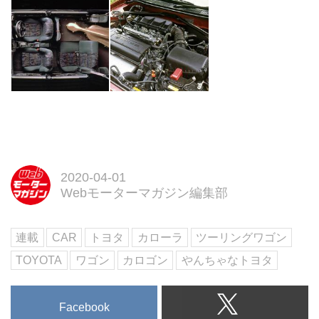
2020-04-01
Webモーターマガジン編集部
連載
CAR
トヨタ
カローラ
ツーリングワゴン
TOYOTA
ワゴン
カロゴン
やんちゃなトヨタ
Facebook