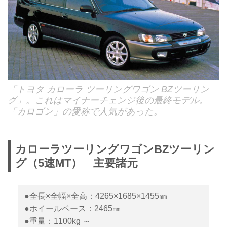
「トヨタ カローラ ツーリングワゴン BZツーリン
グ」。これはマイナーチェンジ後の最終モデル。
「カロゴン」の愛称で人気があった。
カローラツーリングワゴンBZツーリン
グ（5速MT） 主要諸元
●全長×全幅×全高：4265×1685×1455㎜
●ホイールベース：2465㎜
●重量：1100kg ～