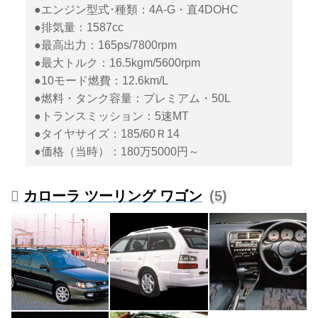
●エンジン型式･種類：4A-G・直4DOHC
●排気量：1587cc
●最高出力：165ps/7800rpm
●最大トルク：16.5kgm/5600rpm
●10モード燃費：12.6km/L
●燃料・タンク容量：プレミアム・50L
●トランスミッション：5速MT
●タイヤサイズ：185/60Ｒ14
●価格（当時）：180万5000円～
カローラ ツーリング ワゴン
5