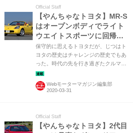
Official Staff
【やんちゃなトヨタ】MR-S
はオープンボディでライト
ウエイトスポーツに回帰
（その6）
保守的に思えるトヨタだが、じつはト
ヨタの歴史はチャレンジの歴史でもあ
った。時代の先を行き過ぎたクルマか
ら、一体どうした？ と首をかしげたく
なるクルマまで、トヨタのチャレンジ
Webモーターマガジン編集部
を改めて俯瞰してみる。第6回はMR2
の後継モデル「MR-S」だ。
Official Staff
【やんちゃなトヨタ】2代目