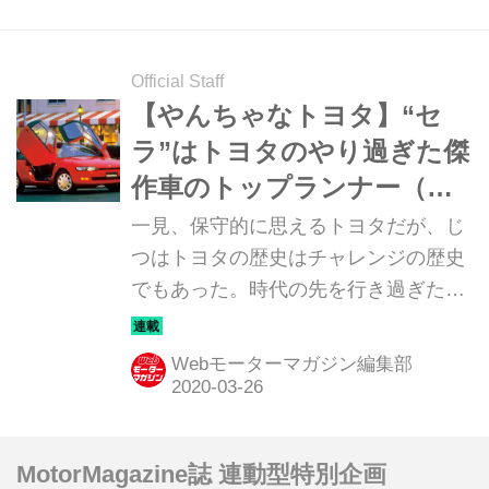
ェロッサ」だ。
Official Staff
【やんちゃなトヨタ】“セ
ラ”はトヨタのやり過ぎた傑
作車のトップランナー（そ
の1）
一見、保守的に思えるトヨタだが、じ
つはトヨタの歴史はチャレンジの歴史
でもあった。時代の先を行き過ぎたク
ルマから、一体どうした？と首をかし
げたくなるクルマまで、トヨタのチャ
Webモーターマガジン編集部
レンジを改めて俯瞰する連載企画をス
タート。まずは「セラ」からだ。
MotorMagazine誌 連動型特別企画