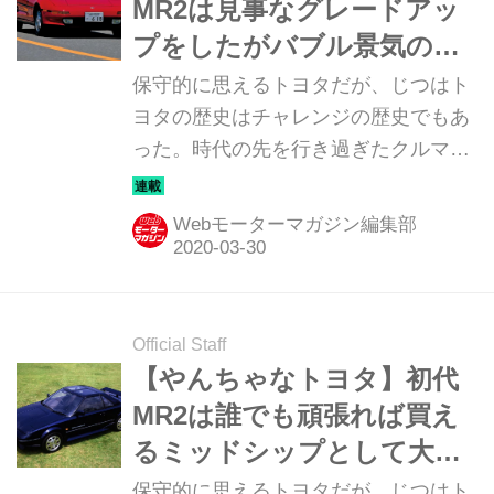
MR2は見事なグレードアッ
プをしたがバブル景気の崩
壊が痛かった（その5）
保守的に思えるトヨタだが、じつはト
ヨタの歴史はチャレンジの歴史でもあ
った。時代の先を行き過ぎたクルマか
ら、一体どうした？ と首をかしげたく
なるクルマまで、トヨタのチャレンジ
Webモーターマガジン編集部
を改めて俯瞰してみる。第5回は「2代
目 トヨタ MR2」だ。
Official Staff
【やんちゃなトヨタ】初代
MR2は誰でも頑張れば買え
るミッドシップとして大注
目に（その4）
保守的に思えるトヨタだが、じつはト