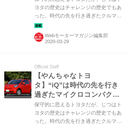
ヨタの歴史はチャレンジの歴史でもあ
った。時代の先を行き過ぎたクルマか
ら、一体どうした？ と首をかしげたく
なるクルマまで、トヨタのチャレンジ
Webモーターマガジン編集部
を改めて俯瞰してみる。第4回は「初
代 MR2」だ。
Official Staff
【やんちゃなトヨ
タ】“iQ”は時代の先を行き
過ぎたマイクロコンパクト
カーだった（その3）
保守的に思えるトヨタだが、じつはト
ヨタの歴史はチャレンジの歴史でもあ
った。時代の先を行き過ぎたクルマか