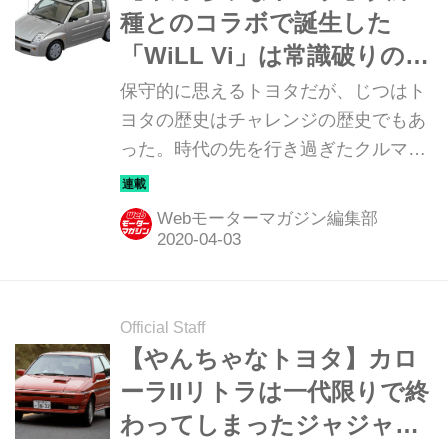
種とのコラボで誕生した
「WiLL Vi」は常識破りのデ
ザインだった（その9）
保守的に思えるトヨタだが、じつはト
ヨタの歴史はチャレンジの歴史でもあ
った。時代の先を行き過ぎたクルマか
ら、一体どうした？ と首をかしげたく
なるクルマまで、トヨタのチャレンジ
Webモーターマガジン編集部
を改めて俯瞰してみる。第9回は異業
種コラボの第1弾「WiLL Vi」だ。
WiLLプロジェクトの第1弾は「カボチ
ャの馬車」!? 1999年から2004年にか
Official Staff
けて実施された異業種合同プロジェク
【やんちゃなトヨタ】カロ
トが「WiLL」だ。トヨタのほか、松下
ーラIIリトラは一代限りで終
電器（現パナソニック）、花王、アサ
わってしまったジャジャ馬
ヒビール、近畿日本ツーリストの5社