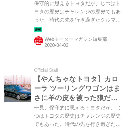
だった（その8）
保守的に思えるトヨタだが、じつはト
が立ち上げ、のちにコクヨや江崎グリ
ヨタの歴史はチャレンジの歴史でもあ
コも参画。ターゲットは当時の20～30
った。時代の先を行き過ぎたクルマか
歳代（いわゆるニュージェネ）で、こ
ら、一体どうした？ と首をかしげたく
だわりの世代に向けた...
なるクルマまで、トヨタのチャレンジ
Webモーターマガジン編集部
を改めて俯瞰してみる。第8回はジャ
ジャ馬コンパクトカーの「カローラII
リトラ」だ。
Official Staff
【やんちゃなトヨタ】カロ
ーラ ツーリングワゴンはま
さに羊の皮を被った狼だっ
た（その7）
一見、保守的に思えるトヨタだが、じ
つはトヨタの歴史はチャレンジの歴史
でもあった。時代の先を行き過ぎたク