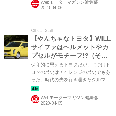
Webモーターマガジン編集部
を改めて俯瞰してみる。連載第12回は
小さな高級車を目指した「プログレ」
と「ブレビス」だ。
Official Staff
【やんちゃなトヨタ】WiLL
サイファはヘルメットやカ
プセルがモチーフ!?（その
11）
保守的に思えるトヨタだが、じつはト
ヨタの歴史はチャレンジの歴史でもあ
った。時代の先を行き過ぎたクルマか
ら、一体どうした？ と首をかしげたく
なるクルマまで、トヨタのチャレンジ
Webモーターマガジン編集部
を改めて俯瞰してみる。第11回は、異
業種コラボの第3弾にして最終モデル