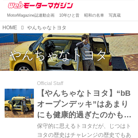
MotorMagazine誌連動企画
10年ひと昔
昭和の名車
写真蔵
HOME
やんちゃなトヨタ
やんちゃなトヨタ
Official Staff
【やんちゃなトヨタ】“bB
オープンデッキ”はあまり
にも健康的過ぎたのかも知
れない!?（その13）
保守的に思えるトヨタだが、じつはト
ヨタの歴史はチャレンジの歴史でもあ