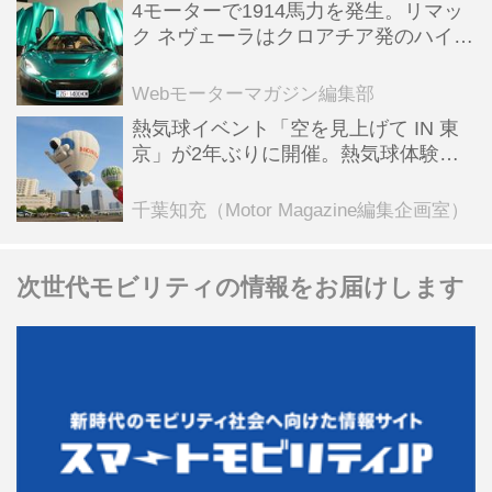
4モーターで1914馬力を発生。リマッ
ク ネヴェーラはクロアチア発のハイパ
ーBEV【スーパーカークロニクル・完
全版／115】
Webモーターマガジン編集部
熱気球イベント「空を見上げて IN 東
京」が2年ぶりに開催。熱気球体験搭
乗会や模型飛行機づくり教室などのコ
ンテンツも
千葉知充（Motor Magazine編集企画室）
次世代モビリティの情報をお届けします