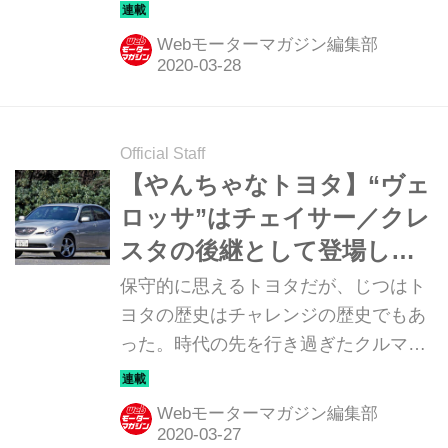
ら、一体どうした？ と首をかしげたく
なるクルマまで、トヨタのチャレンジ
Webモーターマガジン編集部
を改めて俯瞰してみる。第3回はマイ
クロコンパクトカーの「トヨタ iQ」
だ。
Official Staff
【やんちゃなトヨタ】“ヴェ
ロッサ”はチェイサー／クレ
スタの後継として登場した
熱血漢（その2）
保守的に思えるトヨタだが、じつはト
ヨタの歴史はチャレンジの歴史でもあ
った。時代の先を行き過ぎたクルマか
ら、一体どうした？ と首をかしげたく
なるクルマまで、トヨタのチャレンジ
Webモーターマガジン編集部
を改めて俯瞰してみる。第2回は「ヴ