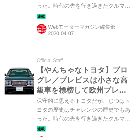
った。時代の先を行き過ぎたクルマか
ら、一体どうした？ と首をかしげたく
なるクルマまで、トヨタのチャレンジ
Webモーターマガジン編集部
を改めて俯瞰してみる。最終回となる
第13回はユニークなRV「bB オープン
デッキ」だ。
Official Staff
【やんちゃなトヨタ】プロ
グレ／ブレビスは小さな高
級車を標榜して欧州プレミ
アム勢に対抗（その12）
保守的に思えるトヨタだが、じつはト
ヨタの歴史はチャレンジの歴史でもあ
った。時代の先を行き過ぎたクルマか
ら、一体どうした？ と首をかしげたく
なるクルマまで、トヨタのチャレンジ