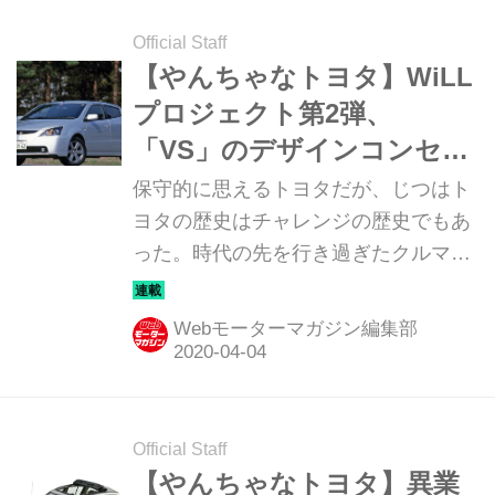
となった「WiLL サイファ」だ。
Official Staff
【やんちゃなトヨタ】WiLL
プロジェクト第2弾、
「VS」のデザインコンセプ
トはステルス戦闘機（その
保守的に思えるトヨタだが、じつはト
10）
ヨタの歴史はチャレンジの歴史でもあ
った。時代の先を行き過ぎたクルマか
ら、一体どうした？ と首をかしげたく
なるクルマまで、トヨタのチャレンジ
Webモーターマガジン編集部
を改めて俯瞰してみる。第10回は、異
業種コラボの第2弾「WiLL VS」だ。
Official Staff
【やんちゃなトヨタ】異業