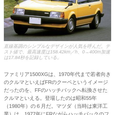
直線基調のシンプルなデザインが人気を呼んだ。テ
スト値で、最高速度は158.42km／h、0→400m加速
は17.84秒を記録している。
ファミリア1500XGは、1970年代まで若者向き
のクルマといえばFRのクーペというイメージ
だったのを、FFのハッチバックへ転換させた
クルマといえる。登場したのは昭和55年
（1980年）の６月だ。マツダ（当時は東洋工
業）は、1977年にFRながらハッチバックのフ