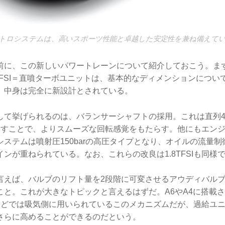
トロシステムは、高いスポーツ性能と卓越した安定性を兼ね備えて
前に、この新しいパワートレーンについて紹介しておこう。ま
TFSI＝直噴ターボユニットは、基本的なディメンションについ
、中身は完全に新設計とされている。
して挙げられるのは、バランサーシャフトの採用。これは直列
消すことで、よりスムーズな回転感覚をもたらす。他にもエン
ステムは噴射圧150barの高圧タイプとなり、オイルの流量
ンが重ねられている。なお、これらの改良は1.8TFSIも同様
言えば、バルブのリフト量を2段階に可変させるアウディバル
こと。これが大きなトピックと言えるはずだ。A6やA4に搭載
などでは吸気側に用いられているこのメカニズムだが、過給ユ
さらに高めることができるのだという。