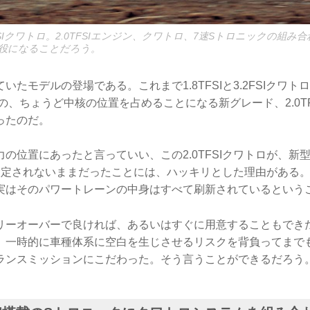
TFSIクワトロ。2.0TFSIエンジン、クワトロ、7速Sトロニックの組み
主役になることだろう。
いたモデルの登場である。これまで1.8TFSIと3.2FSIクワト
の、ちょうど中核の位置を占めることになる新グレード、2.0T
ったのだ。
の位置にあったと言っていい、この2.0TFSIクワトロが、新
設定されないままだったことには、ハッキリとした理由がある
実はそのパワートレーンの中身はすべて刷新されているという
リーオーバーで良ければ、あるいはすぐに用意することもでき
、一時的に車種体系に空白を生じさせるリスクを背負ってまで
ランスミッションにこだわった。そう言うことができるだろう