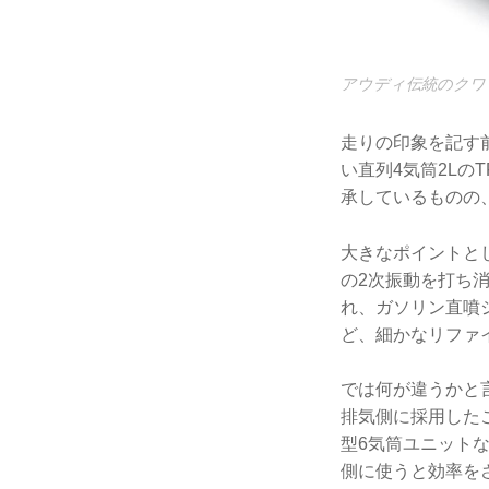
アウディ伝統のクワ
走りの印象を記す
い直列4気筒2Lの
承しているものの
大きなポイントと
の2次振動を打ち
れ、ガソリン直噴シ
ど、細かなリファイ
では何が違うかと
排気側に採用した
型6気筒ユニット
側に使うと効率を