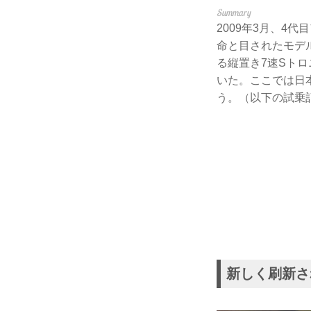
2009年3月、4代
命と目されたモデ
る縦置き7速Sト
いた。ここでは日本
う。（以下の試乗記は、
新しく刷新さ