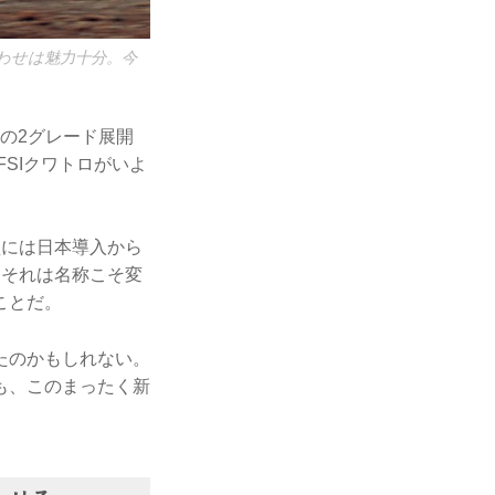
合わせは魅力十分。今
ロの2グレード展開
FSIクワトロがいよ
型には日本導入から
。それは名称こそ変
ことだ。
たのかもしれない。
も、このまったく新
。