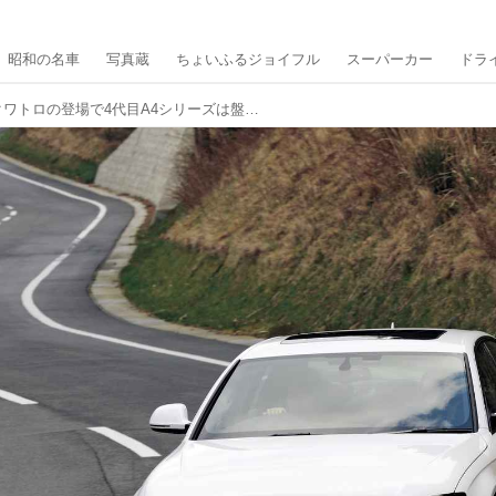
昭和の名車
写真蔵
ちょいふるジョイフル
スーパーカー
ドラ
アウディA4 2.0TFSIクワトロの登場で4代目A4シリーズは盤石のものになった【10年ひと昔の新車】