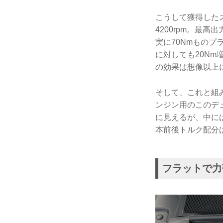
こうして獲得したスペ
4200rpm。最
実に70Nmものプラ
に対しても20N
の効果は想像以上
そして、これと組
ンジン用のこのデ
に見えるが、中に
本前後トルク配分は
フラットで力