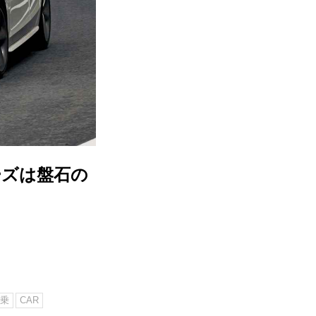
リーズは盤石の
乗
CAR