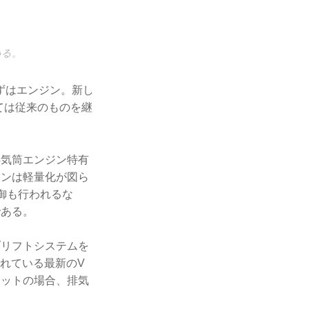
いる。
ずはエンジン。新し
ては従来のものを継
4気筒エンジン特有
ジンは軽量化が図ら
制御も行われるな
である。
ブリフトシステムを
されている最新のV
ニットの場合、排気