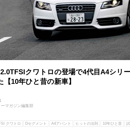
 2.0TFSIクワトロの登場で4代目A4シ
た【10年ひと昔の新車】
1
ターマガジン編集部
TFSI クワトロ
Dセグメント
A4アバント
ヒットの法則
10年ひと昔
試