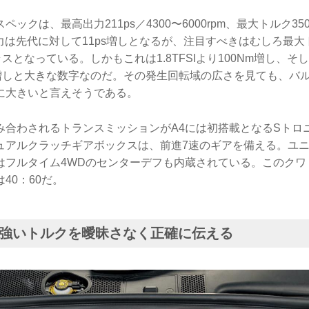
ックは、最高出力211ps／4300〜6000rpm、最大トルク350
高出力は先代に対して11ps増しとなるが、注目すべきはむしろ最
スとなっている。しかもこれは1.8TFSIより100Nm増し、そして
m増しと大きな数字なのだ。その発生回転域の広さを見ても、バ
に大きいと言えそうである。
み合わされるトランスミッションがA4には初搭載となるSトロ
ュアルクラッチギアボックスは、前進7速のギアを備える。ユ
はフルタイム4WDのセンターデフも内蔵されている。このクワ
40：60だ。
強いトルクを曖昧さなく正確に伝える