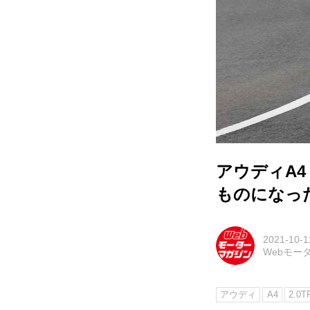
アウディA4
ものになっ
2021-10-1
Webモー
アウディ
A4
2.0