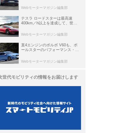
ひと昔の新車】
Webモーターマガジン編集部
テスラ ロードスターは最高速
400km／h以上を達成して、世界
最速を目指すハイパーEV【スーパ
ーカークロニクル・完全版／
Webモーターマガジン編集部
113】
直4エンジンのボルボ V60も、ポ
ールスターのパフォーマンス・パ
ッケージでパワーアップ【10年ひ
と昔の新車】
Webモーターマガジン編集部
次世代モビリティの情報をお届けします