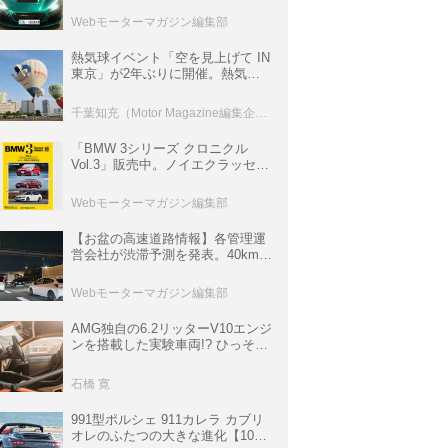
ロニクル・完全版／115】
Webモーターマガジン編集部
熱気球イベント「空を見上げて IN
東京」が2年ぶりに開催。熱気球
体験搭乗会や模型飛行機づくり教
室などのコンテンツも
千葉知充（Motor Magazine編集企画室）
「BMW 3シリーズ クロニクル
Vol.3」販売中。ノイエクラッセか
ら3シリーズへ、誕生50周年記念
ムック
Webモーターマガジン編集部
【お盆の高速道路情報】各管理運
営会社が渋滞予測を発表。40km以
上の渋滞を予測されている道が複
数ある
Webモーターマガジン編集部
AMG独自の6.2リッターV10エンジ
ンを搭載した実験車両!? ひっそり
生き残っていた「CLK DTM AMG
P900 プロトタイプ」とは
石橋 寛
991型ポルシェ 911カレラ カブリ
オレのふたつの大きな進化【10年