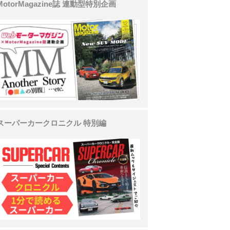
MotorMagazine誌 連動型特別企画
スーパーカークロニクル 特別編