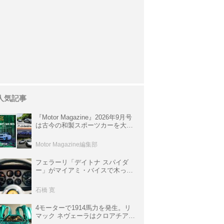
人気記事
『Motor Magazine』2026年9月号
は古今の和製スポーツカーを大特
集。欧州スポーツ＆スーパーカー
情報も満載
Motor Magazine編集部
フェラーリ「デイトナ スパイダ
ー」がマイアミ・バイスで木っ端
みじんになった後「テスタロッ
サ」に化けた理由
石橋 寛
4モーターで1914馬力を発生。リ
マック ネヴェーラはクロアチア発
のハイパーBEV【スーパーカーク